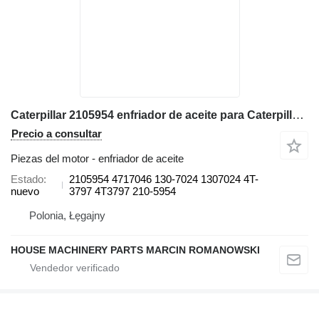
Caterpillar 2105954 enfriador de aceite para Caterpillar 414E, 416E, 420E, 422E, 428E, 430E, 432E, 434E, 442E, 444E retroexcavadora
Precio a consultar
Piezas del motor - enfriador de aceite
Estado
2105954 4717046 130-7024 1307024 4T-
nuevo
3797 4T3797 210-5954
Polonia, Łęgajny
HOUSE MACHINERY PARTS MARCIN ROMANOWSKI