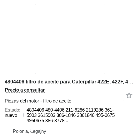
4804406 filtro de aceite para Caterpillar 422E, 422F, 428E, 428F, 432E, 432F, 434E, 434F, 442E, 444E, 444F retroexcavadora
Precio a consultar
Piezas del motor - filtro de aceite
Estado
4804406 480-4406 211-9286 2119286 361-
nuevo
5903 3615903 386-1846 3861846 495-0675
4950675 386-3778...
Polonia, Łęgajny