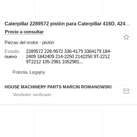
Caterpillar 2289572 pistón para Caterpillar 416D, 424D, 428D, 432D, 438D, 442D 430D 422E, 422F, 428E, 428F, retroexcavadora
Precio a consultar
Piezas del motor - pistón
Estado
2289572 228-9572 336-4179 3364179 184-
nuevo
2409 1842409 214-2250 2142250 9T-2212
9T2212 105-2981 1052981...
Polonia, Łęgajny
HOUSE MACHINERY PARTS MARCIN ROMANOWSKI