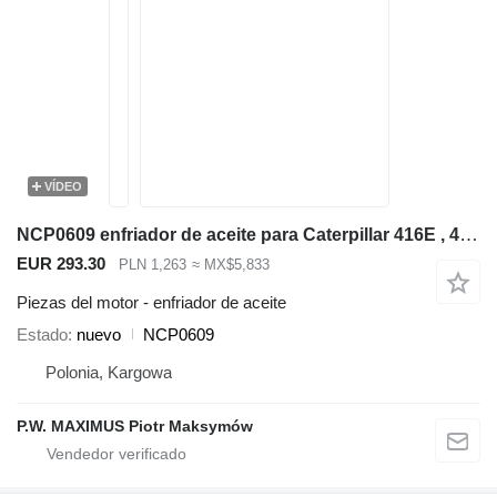
VÍDEO
NCP0609 enfriador de aceite para Caterpillar 416E , 432E , 420E , 442E , 434E , 422E , 444E , 428E retroexcavadora
EUR 293.30
PLN 1,263
≈ MX$5,833
Piezas del motor - enfriador de aceite
Estado
nuevo
NCP0609
Polonia, Kargowa
P.W. MAXIMUS Piotr Maksymów