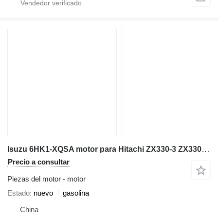
Isuzu 6HK1-XQSA motor para Hitachi ZX330‑3 ZX330LC‑3 ZX350‑3 ZX350LC‑3 ZX350H‑5A ZX360LC‑3 ZX360H‑3 excavadora
Precio a consultar
Piezas del motor - motor
Estado
nuevo
gasolina
China