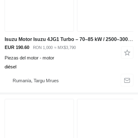
Isuzu Motor Isuzu 4JG1 Turbo – 70–85 kW / 2500–3000 rpm – Compatible con H para Hitachi EX100 EX120 ZX120 JCB JS110 JS130 excavadora
EUR 190.60
RON 1,000
≈ MX$3,790
Piezas del motor - motor
diésel
Rumanía, Targu Mrues