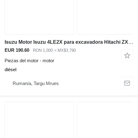
Isuzu Motor Isuzu 4LE2X para excavadora Hitachi ZX85USBLCN, 3 segundos h para Hitachi ZX85USB 3 ZX85US 3 ZX80 ZX75 excavadora
EUR 190.60
RON 1,000
≈ MX$3,790
Piezas del motor - motor
diésel
Rumanía, Targu Mrues