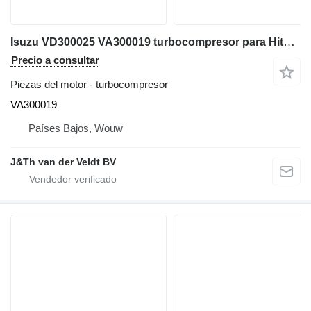
Isuzu VD300025 VA300019 turbocompresor para Hitachi ZX600 ZX800 JD600C ZX650H ZX850H JD800LC ZX670-5G ZX870-5G maquinaria de construcción
Precio a consultar
Piezas del motor - turbocompresor
VA300019
Países Bajos, Wouw
J&Th van der Veldt BV