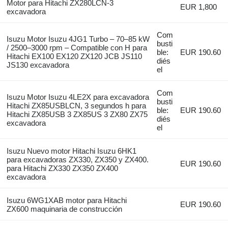
Motor para Hitachi ZX280LCN-3
EUR 1,800
excavadora
Com
Isuzu Motor Isuzu 4JG1 Turbo – 70–85 kW
busti
/ 2500–3000 rpm – Compatible con H para
ble:
EUR 190.60
Hitachi EX100 EX120 ZX120 JCB JS110
diés
JS130 excavadora
el
Com
Isuzu Motor Isuzu 4LE2X para excavadora
busti
Hitachi ZX85USBLCN, 3 segundos h para
ble:
EUR 190.60
Hitachi ZX85USB 3 ZX85US 3 ZX80 ZX75
diés
excavadora
el
Isuzu Nuevo motor Hitachi Isuzu 6HK1
para excavadoras ZX330, ZX350 y ZX400.
EUR 190.60
para Hitachi ZX330 ZX350 ZX400
excavadora
Isuzu 6WG1XAB motor para Hitachi
EUR 190.60
ZX600 maquinaria de construcción