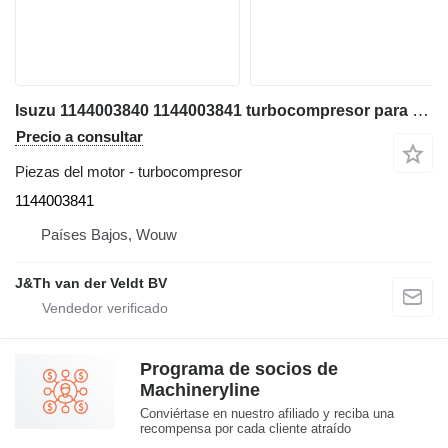
Isuzu 1144003840 1144003841 turbocompresor para Hitachi ZX600 ZX800 JD600C ZX650H ZX850H JD800LC ZX670-5G ZX870-5G excavadora
Precio a consultar
Piezas del motor - turbocompresor
1144003841
Países Bajos, Wouw
J&Th van der Veldt BV
Programa de socios de
Machineryline
Conviértase en nuestro afiliado y reciba una
recompensa por cada cliente atraído