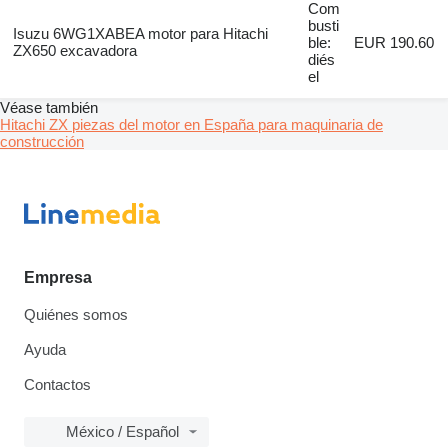
Com
busti
Isuzu 6WG1XABEA motor para Hitachi
ble:
EUR 190.60
ZX650 excavadora
diés
el
Véase también
Hitachi ZX piezas del motor en España para maquinaria de
construcción
Empresa
Quiénes somos
Ayuda
Contactos
México / Español