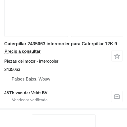
Caterpillar 2435063 intercooler para Caterpillar 12K 950H 962H 120K 140K 160K 140M 160M IT62H cargadora de ruedas
Precio a consultar
Piezas del motor - intercooler
2435063
Países Bajos, Wouw
J&Th van der Veldt BV