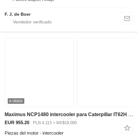
F. J. de Boer
VÍDEO
Maximus NCP1480 intercooler para Caterpillar IT62H , 950H , 962H , 120K 12K , 140K , 140M , 14M , 160K , 160M maquinaria de construcción
EUR 955.20
PLN 4,113
≈ MX$19,000
Piezas del motor - intercooler