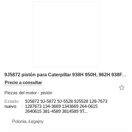
9J5872 pistón para Caterpillar 938H 950H, 962H 938F, 938G, 938G II 950H, 962H, 966H, 966K, 966M cargadora de ruedas
Precio a consultar
Piezas del motor - pistón
Estado
9J5872 9J-5872 9J-5528 9J5528 128-7673
nuevo
1287673 134-3669 1343669 264-0615
2640615 381-4589 3814589 9T...
Polonia, Łęgajny