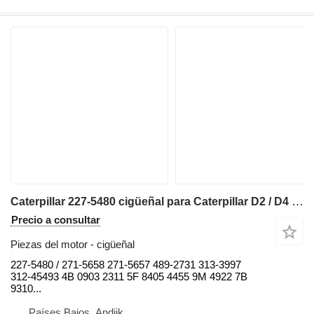
Caterpillar 227-5480 cigüeñal para Caterpillar D2 / D4 / D5 / D6 / D7 / D8 / RD6 / R4 / 938 / 950 / 962 / 966 / 318 / 320 bulldozer
Precio a consultar
Piezas del motor - cigüeñal
227-5480 / 271-5658 271-5657 489-2731 313-3997
312-45493 4B 0903 2311 5F 8405 4455 9M 4922 7B
9310...
Países Bajos, Andijk