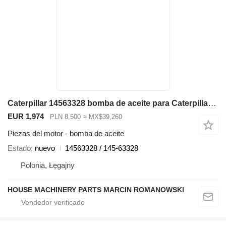
Caterpillar 14563328 bomba de aceite para Caterpillar 938G II 962G II 950G II cargadora de ruedas
EUR 1,974
PLN 8,500
≈ MX$39,260
Piezas del motor - bomba de aceite
Estado
nuevo
14563328 / 145-63328
Polonia, Łęgajny
HOUSE MACHINERY PARTS MARCIN ROMANOWSKI