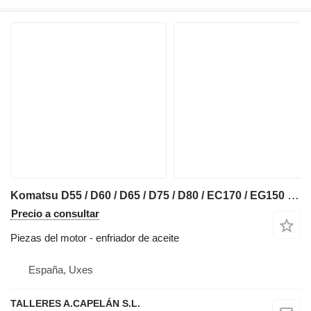
Komatsu D55 / D60 / D65 / D75 / D80 / EC170 / EG150 / EG175 / WS16 / GD3 enfriador de aceite para Komatsu D65 bulldozer
Precio a consultar
Piezas del motor - enfriador de aceite
España, Uxes
TALLERES A.CAPELÁN S.L.