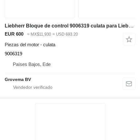
Liebherr Bloque de control 9006319 culata para Liebherr R946 LC / R946 LC-V / R946 NLC / R936 LC / R936 excavadora
EUR 600
≈ MX$11,930
≈ USD 693.20
Piezas del motor - culata
9006319
Países Bajos, Ede
Grovema BV