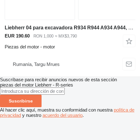
Liebherr 04 para excavadora R934 R944 A934 A944, código de pieza D934 A7-04 motor para Liebherr R934 R944 A934 A944 excavadora
EUR 190.60
RON 1,000
≈ MX$3,790
Piezas del motor - motor
Rumanía, Targu Mrues
Suscríbase para recibir anuncios nuevos de esta sección
piezas del motor
Liebherr - R-series
Suscribirse
Al hacer clic aquí, muestra su conformidad con nuestra
política de
privacidad
y nuestro
acuerdo del usuario
.