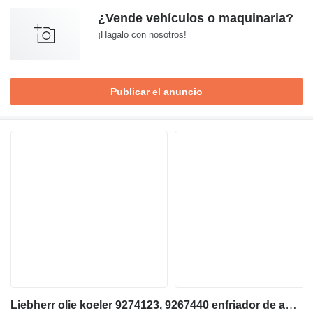
¿Vende vehículos o maquinaria?
¡Hagalo con nosotros!
Publicar el anuncio
Liebherr olie koeler 9274123, 9267440 enfriador de aceite para Liebherr A974 / P974 / R944 / R954 / R974 / R974B - A 974 / P 974 / R 944 / R 954 / R 974 / R 974 B excavadora