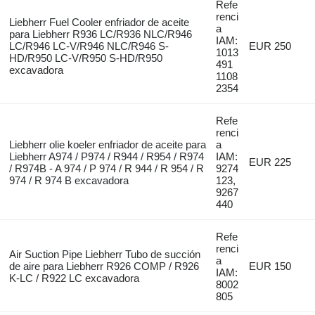
Refe
renci
Liebherr Fuel Cooler enfriador de aceite
a
para Liebherr R936 LC/R936 NLC/R946
IAM:
LC/R946 LC-V/R946 NLC/R946 S-
EUR 250
1013
HD/R950 LC-V/R950 S-HD/R950
491
excavadora
1108
2354
Refe
renci
Liebherr olie koeler enfriador de aceite para
a
Liebherr A974 / P974 / R944 / R954 / R974
IAM:
EUR 225
/ R974B - A 974 / P 974 / R 944 / R 954 / R
9274
974 / R 974 B excavadora
123,
9267
440
Refe
renci
Air Suction Pipe Liebherr Tubo de succión
a
de aire para Liebherr R926 COMP / R926
EUR 150
IAM:
K-LC / R922 LC excavadora
8002
805