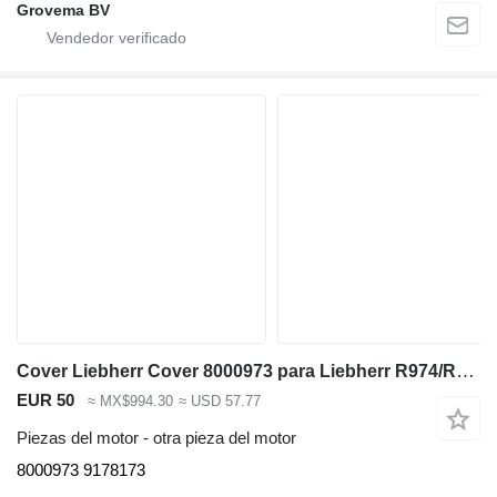
Grovema BV
Cover Liebherr Cover 8000973 para Liebherr R974/R974 HD/R974 Li/R974B excavadora
EUR 50
≈ MX$994.30
≈ USD 57.77
Piezas del motor - otra pieza del motor
8000973 9178173