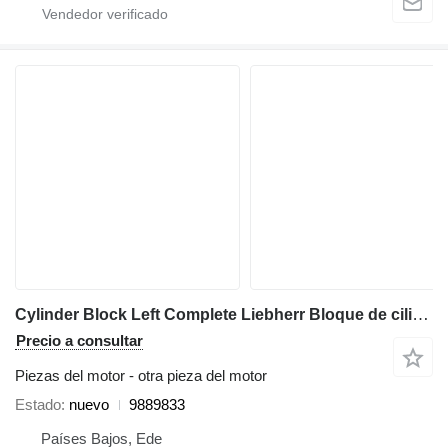
Cylinder Block Left Complete Liebherr Bloque de cilindros izquierdo completo LPVD 140/150 9889833 para Liebherr A944C Li / A944B Li / R944C Li excavadora
Precio a consultar
Piezas del motor - otra pieza del motor
Estado
nuevo
9889833
Países Bajos, Ede