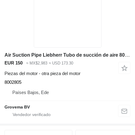
Air Suction Pipe Liebherr Tubo de succión de aire 8002805 para Liebherr R926 COMP / R926 K-LC / R922 LC excavadora
EUR 150
≈ MX$2,983
≈ USD 173.30
Piezas del motor - otra pieza del motor
8002805
Países Bajos, Ede
Grovema BV