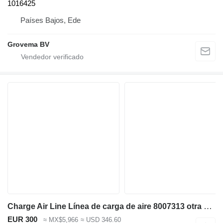
1016425
Países Bajos, Ede
Grovema BV
Charge Air Line Línea de carga de aire 8007313 otra pieza del motor para Liebherr R946 LC , R946 LC-V R946 NLC ,R946 S-HD ,R950 S-HD, R946, R946 VH-HD excavadora
EUR 300
≈ MX$5,966
≈ USD 346.60