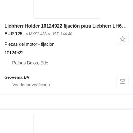
Liebherr Holder 10124922 fijación para Liebherr LH60 C/LH60 CHR/LH60 M/LH60 MHR/LH60 MT/LH80 C/LH80 M/LH80 MHR/L566/L576/L580/R946/R950/R956/R960/R976/D936 excavadora
EUR 125
≈ MX$2,486
≈ USD 144.40
Piezas del motor - fijación
10124922
Países Bajos, Ede
Grovema BV