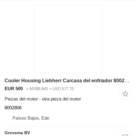
Cooler Housing Liebherr Carcasa del enfriador 8002806 para Liebherr R964C / R974C excavadora
EUR 500
≈ MX$9,943
≈ USD 577.70
Piezas del motor - otra pieza del motor
8002806
Países Bajos, Ede
Grovema BV