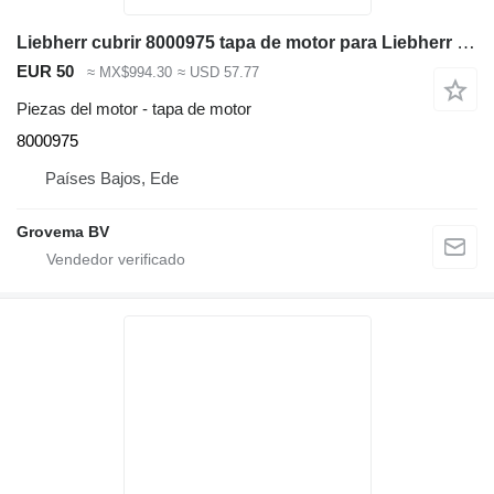
Liebherr cubrir 8000975 tapa de motor para Liebherr R974B / R974 / R974 Li / R974 HD excavadora
EUR 50
≈ MX$994.30
≈ USD 57.77
Piezas del motor - tapa de motor
8000975
Países Bajos, Ede
Grovema BV