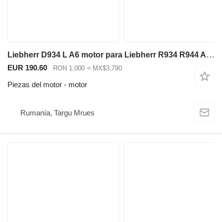
Liebherr D934 L A6 motor para Liebherr R934 R944 A934 A944 maquinaria de construcción
EUR 190.60
RON 1,000
≈ MX$3,790
Piezas del motor - motor
Rumanía, Targu Mrues