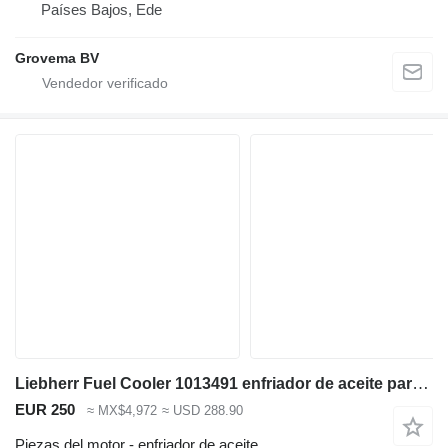
Países Bajos, Ede
Grovema BV
Liebherr Fuel Cooler 1013491 enfriador de aceite para Liebherr R936 LC/R936 NLC/R946 LC/R946 LC-V/R946 NLC/R946 S-HD/R950 LC-V/R950 S-HD/R950 excavadora
EUR 250
≈ MX$4,972
≈ USD 288.90
Piezas del motor - enfriador de aceite