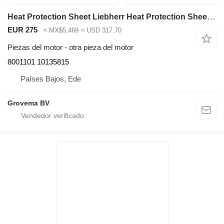
Heat Protection Sheet Liebherr Heat Protection Sheet 8001101 para Liebherr R936/R946/R950/R956/R960/LH60 C/LH60 CHR/LH60 M/LH60 MHR/LH60 MT/LH80 C/LH80 M/LH80 MHR/D936 excavadora
EUR 275
≈ MX$5,469
≈ USD 317.70
Piezas del motor - otra pieza del motor
8001101 10135815
Países Bajos, Ede
Grovema BV