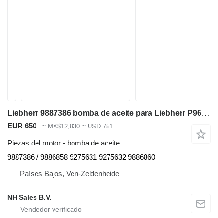
Liebherr 9887386 bomba de aceite para Liebherr P964 , R974 ,R964 excavadora
EUR 650
≈ MX$12,930
≈ USD 751
Piezas del motor - bomba de aceite
9887386 / 9886858 9275631 9275632 9886860
Países Bajos, Ven-Zeldenheide
NH Sales B.V.