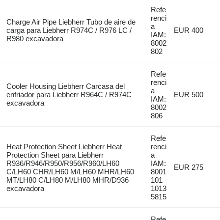
Refe
renci
Charge Air Pipe Liebherr Tubo de aire de
a
carga para Liebherr R974C / R976 LC /
EUR 400
IAM:
R980 excavadora
8002
802
Refe
renci
Cooler Housing Liebherr Carcasa del
a
enfriador para Liebherr R964C / R974C
EUR 500
IAM:
excavadora
8002
806
Refe
Heat Protection Sheet Liebherr Heat
renci
Protection Sheet para Liebherr
a
R936/R946/R950/R956/R960/LH60
IAM:
EUR 275
C/LH60 CHR/LH60 M/LH60 MHR/LH60
8001
MT/LH80 C/LH80 M/LH80 MHR/D936
101
excavadora
1013
5815
Refe