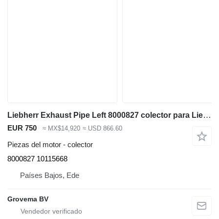
Liebherr Exhaust Pipe Left 8000827 colector para Liebherr R964C/R966/R966 LC/R970/R974C/R976/R976 LC/R980 excavadora
EUR 750
≈ MX$14,920
≈ USD 866.60
Piezas del motor - colector
8000827 10115668
Países Bajos, Ede
Grovema BV