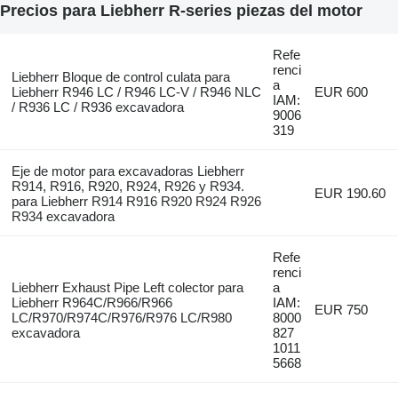
Precios para Liebherr R-series piezas del motor
Refe
renci
Liebherr Bloque de control culata para
a
Liebherr R946 LC / R946 LC-V / R946 NLC
EUR 600
IAM:
/ R936 LC / R936 excavadora
9006
319
Eje de motor para excavadoras Liebherr
R914, R916, R920, R924, R926 y R934.
EUR 190.60
para Liebherr R914 R916 R920 R924 R926
R934 excavadora
Refe
renci
Liebherr Exhaust Pipe Left colector para
a
Liebherr R964C/R966/R966
IAM:
EUR 750
LC/R970/R974C/R976/R976 LC/R980
8000
excavadora
827
1011
5668