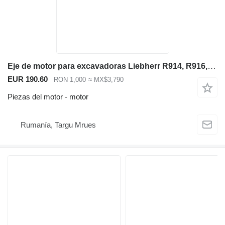
Eje de motor para excavadoras Liebherr R914, R916, R920, R924, R926 y R934. para Liebherr R914 R916 R920 R924 R926 R934 excavadora
EUR 190.60
RON 1,000
≈ MX$3,790
Piezas del motor - motor
Rumanía, Targu Mrues