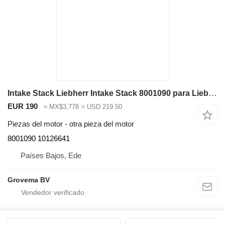
Intake Stack Liebherr Intake Stack 8001090 para Liebherr R946/R950/R956/R960/D936 excavadora
EUR 190
≈ MX$3,778
≈ USD 219.50
Piezas del motor - otra pieza del motor
8001090 10126641
Países Bajos, Ede
Grovema BV