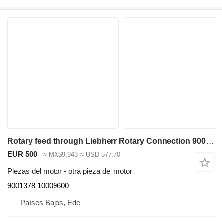
Rotary feed through Liebherr Rotary Connection 9001378 para Liebherr R918 LC/R920 NLC/R922 LC excavadora
EUR 500
≈ MX$9,943
≈ USD 577.70
Piezas del motor - otra pieza del motor
9001378 10009600
Países Bajos, Ede