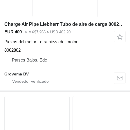
Charge Air Pipe Liebherr Tubo de aire de carga 8002802 para Liebherr R974C / R976 LC / R980 excavadora
EUR 400
≈ MX$7,955
≈ USD 462.20
Piezas del motor - otra pieza del motor
8002802
Países Bajos, Ede
Grovema BV