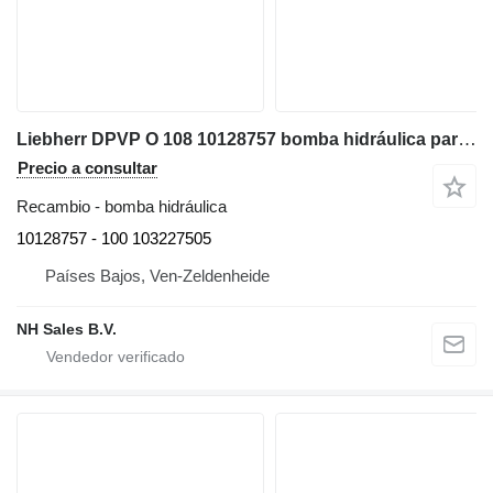
Liebherr DPVP O 108 10128757 bomba hidráulica para Liebherr A934C Li / R934C / A934C Li
Precio a consultar
Recambio - bomba hidráulica
10128757 - 100 103227505
Países Bajos, Ven-Zeldenheide
NH Sales B.V.