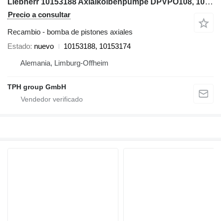
Liebherr 10153188 Axialkolbenpumpe DPVPO108, 10153174, R926LC, R926NLC, R bomba de pistones axiales para Liebherr R926LC, R926NLC, R926SLC, R926WLC excavadora
Precio a consultar
Recambio - bomba de pistones axiales
Estado
nuevo
10153188, 10153174
Alemania, Limburg-Offheim
TPH group GmbH