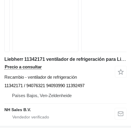
Liebherr 11342171 ventilador de refrigeración para Liebherr R926 / R920 / R918 / LO1920 / LOS918 / LOS920 / LOS926 / A914 / A916 / LH22- R 926 / R 920 / R 918 / LO 1920 / LOS 918 / LOS 920 / LOS 926 / A 914 / A 916 / LH 22
Precio a consultar
Recambio - ventilador de refrigeración
11342171 / 94076321 94093990 11392497
Países Bajos, Ven-Zeldenheide
NH Sales B.V.