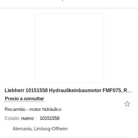
Liebherr 10151558 Hydraulikeinbaumotor FMF075, R936LC, R936NLC motor hidráulico para Liebherr FMF075, R936LC, R936NLC excavadora
Precio a consultar
Recambio - motor hidráulico
Estado
nuevo
10151558
Alemania, Limburg-Offheim