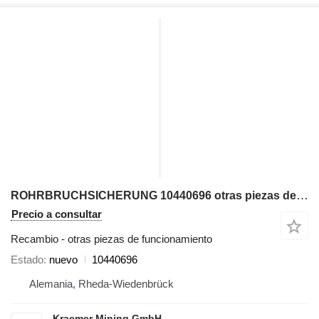
ROHRBRUCHSICHERUNG 10440696 otras piezas de funcionamiento para Liebherr P974; P976; R966; R970; R974; R980 excavadora
Precio a consultar
Recambio - otras piezas de funcionamiento
Estado
nuevo
10440696
Alemania, Rheda-Wiedenbrück
Kraemer Mining GmbH