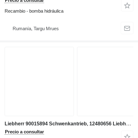
Precio a consultar
Recambio - bomba hidráulica
Rumanía, Targu Mrues
Liebherr 90015894 Schwenkantrieb, 12480656 Liebherr R906 LC; R906 NLC; R9 motor de giro para Liebherr R906 LC, R906 NLC, R906 WLC, R916 LC, R916 NLC excavadora
Precio a consultar