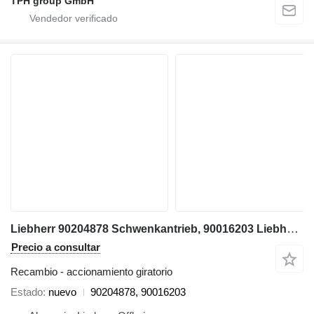
TPH group GmbH
Liebherr 90204878 Schwenkantrieb, 90016203 Liebherr R906 LC; R906 NLC; R9 accionamiento giratorio para Liebherr
Precio a consultar
Recambio - accionamiento giratorio
Estado
nuevo
90204878, 90016203