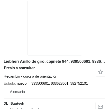
Liebherr Anillo de giro, cojinete 944, 939500601, 933628601, 982752101 ralla corona de orientación para Liebherr R944, A944 excavadora
Precio a consultar
Recambio - corona de orientación
Estado
nuevo
939500601, 933628601, 982752101
Alemania
DL- Bautech