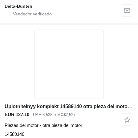
Delta-Budteh
Uplotnitelnyy komplekt 14589140 otra pieza del motor para Volvo EC480D L excavadora
EUR 127.10
UAH 6,538
≈ MX$2,527
Piezas del motor - otra pieza del motor
14589140