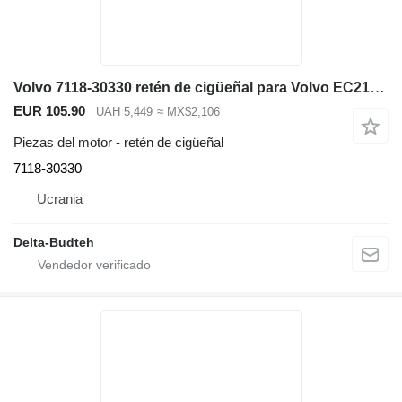
Volvo 7118-30330 retén de cigüeñal para Volvo EC210 LC excavadora
EUR 105.90
UAH 5,449
≈ MX$2,106
Piezas del motor - retén de cigüeñal
7118-30330
Ucrania
Delta-Budteh