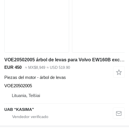
VOE20502005 árbol de levas para Volvo EW160B excavadora
EUR 450
≈ MX$8,949
≈ USD 519.90
Piezas del motor - árbol de levas
VOE20502005
Lituania, Telšiai
UAB “KASIMA”