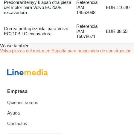
Predohranitelnyy klapan otra pieza
Referencia
del motor para Volvo EC290B
IAM:
EUR 116.40
excavadora
14552098
Referencia
Correa politrapezoidal para Volvo
IAM:
EUR 38.55
EC210B LC excavadora
15078671
Véase también
Volvo piezas del motor en España para maquinaria de construcción
Empresa
Quiénes somos
Ayuda
Contactos