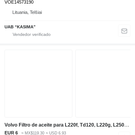
VOE14573190
Lituania, Telšiai
UAB “KASIMA”
Volvo Filtro de aceite para L220f, Td120, L220g, L250g 477556, 4775565, 19962280 P550425 para Volvo L220f, Td120, L220g, L250g cargadora de ruedas
EUR 6
≈ MX$119.30
≈ USD 6.93