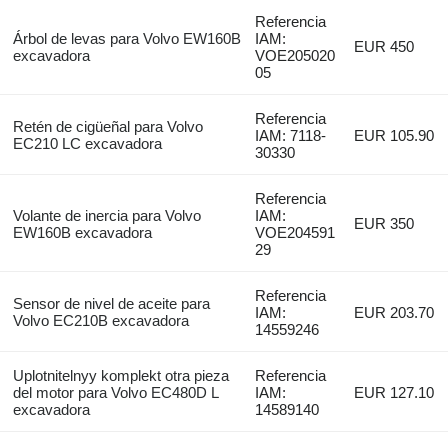
Referencia
Árbol de levas para Volvo EW160B
IAM:
EUR 450
excavadora
VOE205020
05
Referencia
Retén de cigüeñal para Volvo
IAM: 7118-
EUR 105.90
EC210 LC excavadora
30330
Referencia
Volante de inercia para Volvo
IAM:
EUR 350
EW160B excavadora
VOE204591
29
Referencia
Sensor de nivel de aceite para
IAM:
EUR 203.70
Volvo EC210B excavadora
14559246
Uplotnitelnyy komplekt otra pieza
Referencia
del motor para Volvo EC480D L
IAM:
EUR 127.10
excavadora
14589140