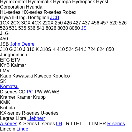
Hydrocontrol
Hydromatik
Hydropa
Hydropack
Hyest
Corporation
Hyundai
HL-series
HX-series
R-series
Robex
Hyva
IHI
Ing. Bonfiglioli
JCB
1CX
2CX
3CX
4CX
220X
250
426
427
437
456
457
520
526
528
531
535
536
541
8026
8030
8060
JS
JLG
450
JSB
John Deere
310 G
310 J
310 K
310S K
410
524
544 J
724
824
850
Jungheinrich
EFG
ETV
KYB
Kalmar
LMV
Kaup
Kawasaki
Kaweco
Kobelco
SK
Komatsu
D series
GD
PC
PW
WA
WB
Kramer
Kramer
Krupp
KMK
Kubota
KX-series
R-series
U-series
Legras
Libra
Liebherr
A-series
K-Series
L-series
LH
LR
LTF
LTL
LTM
PR
R-series
Lincoln
Linde