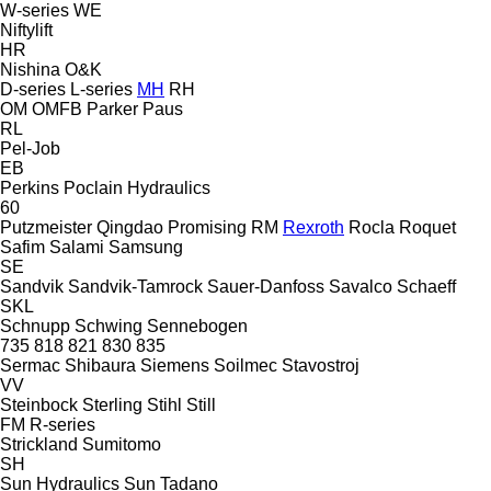
W-series
WE
Niftylift
HR
Nishina
O&K
D-series
L-series
MH
RH
OM
OMFB
Parker
Paus
RL
Pel-Job
EB
Perkins
Poclain Hydraulics
60
Putzmeister
Qingdao Promising
RM
Rexroth
Rocla
Roquet
Safim
Salami
Samsung
SE
Sandvik
Sandvik-Tamrock
Sauer-Danfoss
Savalco
Schaeff
SKL
Schnupp
Schwing
Sennebogen
735
818
821
830
835
Sermac
Shibaura
Siemens
Soilmec
Stavostroj
VV
Steinbock
Sterling
Stihl
Still
FM
R-series
Strickland
Sumitomo
SH
Sun Hydraulics
Sun
Tadano