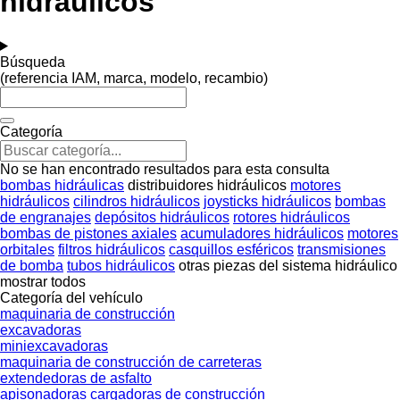
hidráulicos
Búsqueda
(referencia IAM, marca, modelo, recambio)
Categoría
No se han encontrado resultados para esta consulta
bombas hidráulicas
distribuidores hidráulicos
motores
hidráulicos
cilindros hidráulicos
joysticks hidráulicos
bombas
de engranajes
depósitos hidráulicos
rotores hidráulicos
bombas de pistones axiales
acumuladores hidráulicos
motores
orbitales
filtros hidráulicos
casquillos esféricos
transmisiones
de bomba
tubos hidráulicos
otras piezas del sistema hidráulico
mostrar todos
Categoría del vehículo
maquinaria de construcción
excavadoras
miniexcavadoras
maquinaria de construcción de carreteras
extendedoras de asfalto
apisonadoras
cargadoras de construcción