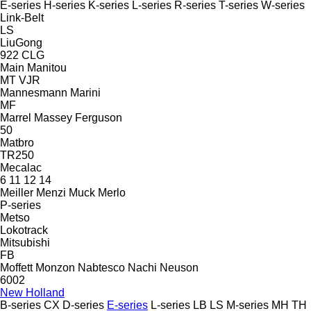
E-series
H-series
K-series
L-series
R-series
T-series
W-series
Link-Belt
LS
LiuGong
922
CLG
Main
Manitou
MT
VJR
Mannesmann
Marini
MF
Marrel
Massey Ferguson
50
Matbro
TR250
Mecalac
6
11
12
14
Meiller
Menzi Muck
Merlo
P-series
Metso
Lokotrack
Mitsubishi
FB
Moffett
Monzon
Nabtesco
Nachi
Neuson
6002
New Holland
B-series
CX
D-series
E-series
L-series
LB
LS
M-series
MH
TH