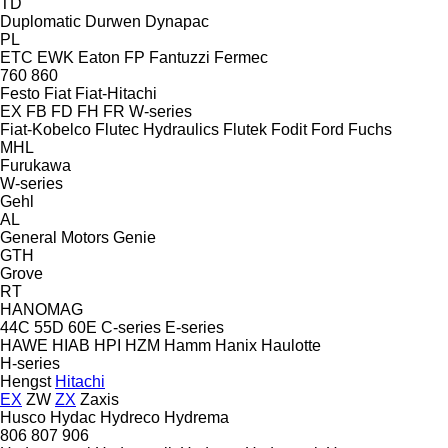
TD
Duplomatic
Durwen
Dynapac
PL
ETC
EWK
Eaton
FP
Fantuzzi
Fermec
760
860
Festo
Fiat
Fiat-Hitachi
EX
FB
FD
FH
FR
W-series
Fiat-Kobelco
Flutec Hydraulics
Flutek
Fodit
Ford
Fuchs
MHL
Furukawa
W-series
Gehl
AL
General Motors
Genie
GTH
Grove
RT
HANOMAG
44C
55D
60E
C-series
E-series
HAWE
HIAB
HPI
HZM
Hamm
Hanix
Haulotte
H-series
Hengst
Hitachi
EX
ZW
ZX
Zaxis
Husco
Hydac
Hydreco
Hydrema
806
807
906