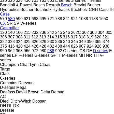
320
325
328
430
753
763
863
E series
S series
T series
Bondioli & Pavesi
Bosch Rexroth
Bosch
Brevini
Bucher
Hydraulics
Bucher
Buchholz Hydraulik
Buchholz
CNH
Case IH
Case
570
580
590
621
688
695
721
788
821
921
1088
1188
1650
CX
SR
SV
W-series
Caterpillar
120
140
160
215
232
236
242
245
246
262C
302
303
304
305
306
307
308
311
312
313
314
315
316
317
318
319
320
321
322
323
324
325
326
329
330
336
340
345
349
350
365
374
375
416
420
424
426
428
432
438
444
826
907
924
928
938
950
962
963
966
972
980
988
992
C-series
CB
DE
D series
E-
series
EP
F-series
G-series
GP
IT
M-series
MH
NR
TH
V-
series
Champion
Char-Lynn
Claas
Targo
Clark
C-series
Cummins
Daewoo
D-series
Mega
Danfoss
David Brown
Delta
Demag
AC
Dieci
Ditch-Witch
Doosan
DH
DL
DX
Dresser