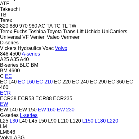
ATF
Takeuchi
TB
Terex
820
880
970
980
AC
TA
TC
TL
TW
Terex-Fuchs
Toshiba
Toyota
Trans-Lift
Uchida
UniCarriers
Universal
VF Venieri
Valeo
Vermeer
D-series
Vickers Hydraulics
Voac
Volvo
846
4500
A-series
A25
A35
A40
B-series
BLC
BM
BM 4600
C
EC
EC 140
EC 160
EC 210
EC 220
EC 240
EC 290
EC 360
EC
460
ECR
ECR38
ECR58
ECR88
ECR235
EW
EW 140
EW 150
EW 160
EW 230
G-series
L-series
L25
L30
L40
L45
L50
L90
L110
L120
L150
L180
L220
LM
LM846
Volvo-ABG