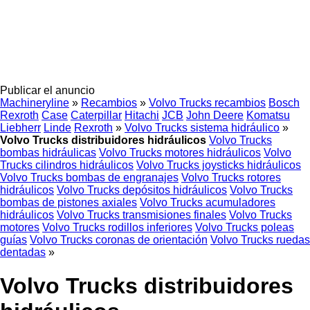
Publicar el anuncio
Machineryline
»
Recambios
»
Volvo Trucks recambios
Bosch
Rexroth
Case
Caterpillar
Hitachi
JCB
John Deere
Komatsu
Liebherr
Linde
Rexroth
»
Volvo Trucks sistema hidráulico
»
Volvo Trucks distribuidores hidráulicos
Volvo Trucks
bombas hidráulicas
Volvo Trucks motores hidráulicos
Volvo
Trucks cilindros hidráulicos
Volvo Trucks joysticks hidráulicos
Volvo Trucks bombas de engranajes
Volvo Trucks rotores
hidráulicos
Volvo Trucks depósitos hidráulicos
Volvo Trucks
bombas de pistones axiales
Volvo Trucks acumuladores
hidráulicos
Volvo Trucks transmisiones finales
Volvo Trucks
motores
Volvo Trucks rodillos inferiores
Volvo Trucks poleas
guías
Volvo Trucks coronas de orientación
Volvo Trucks ruedas
dentadas
»
Volvo Trucks distribuidores