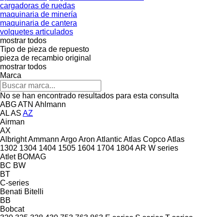
cargadoras de ruedas
maquinaria de minería
maquinaria de cantera
volquetes articulados
mostrar todos
Tipo de pieza de repuesto
pieza de recambio original
mostrar todos
Marca
No se han encontrado resultados para esta consulta
ABG
ATN
Ahlmann
AL
AS
AZ
Airman
AX
Albright
Ammann
Argo
Aron
Atlantic
Atlas Copco
Atlas
1302
1304
1404
1505
1604
1704
1804
AR
W series
Atlet
BOMAG
BC
BW
BT
C-series
Benati
Bitelli
BB
Bobcat