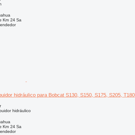
n
uahua
e Km 24 Sa
vendedor
buidor hidráulico para Bobcat S130, S150, S175, S205, T18
r
buidor hidráulico
uahua
e Km 24 Sa
vendedor