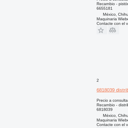
816
Recambio - pistó
6655181
824
México, Chih
826
Maquinaria Wieb
Contacte con el 
906
907
908
910
914
920
924
926
928
2
930
6818039 distri
931
936
Precio a consulta
Recambio - distri
938
6818039
943
México, Chih
950
Maquinaria Wieb
Contacte con el 
953