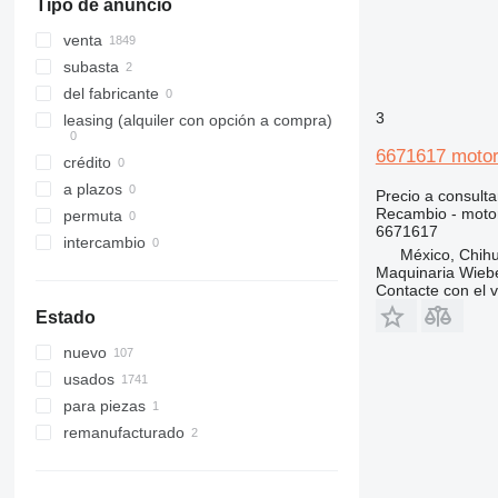
Tipo de anuncio
306
532
E26
S630
307
533
E32
S650
venta
308
535
E35
subasta
311
536
E45
del fabricante
3
312
537
E50
leasing (alquiler con opción a compra)
313
540
E55
6671617 motor
crédito
314
541
E60
a plazos
Precio a consulta
315
550
E85
Recambio - motor
permuta
316
560
6671617
intercambio
317
926
México, Chih
Maquinaria Wieb
318
8014
Contacte con el 
319
8015
Estado
320
8016
nuevo
321
8018
usados
322
8025
para piezas
323
8026
remanufacturado
324
8030
325
8032
326
8035