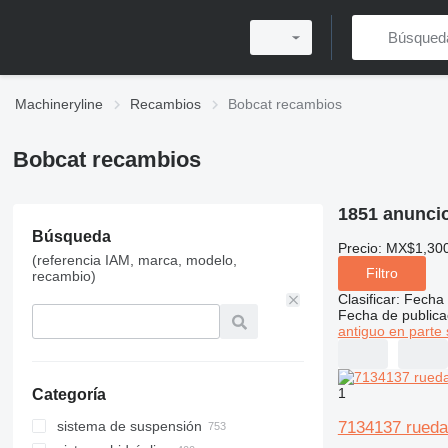
Machineryline
Recambios
Bobcat recambios
Bobcat recambios
1851 anunci
Búsqueda
Precio:
MX$1,300
(referencia IAM, marca, modelo,
Filtro
recambio)
Clasificar
:
Fecha 
Fecha de publica
antiguo en parte 
1
Categoría
7134137 rueda
sistema de suspensión