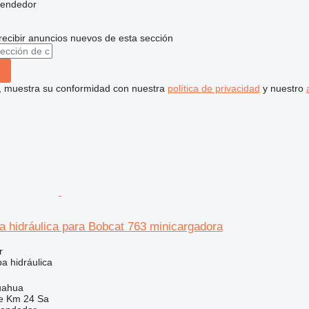
vendedor
recibir anuncios nuevos de esta sección
uí, muestra su conformidad con nuestra
política de privacidad
y nuestro
 hidráulica para Bobcat 763 minicargadora
r
a hidráulica
uahua
e Km 24 Sa