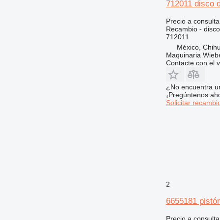
430
712011 disco 
432
Precio a consulta
434
Recambio - disco
438
712011
México, Chih
444
Maquinaria Wieb
525
Contacte con el 
572G
589
¿No encuentra u
¡Pregúntenos ah
631
Solicitar recambi
730
735
740
745
769
771
772
2
773
6655181 pistó
775
777
Precio a consulta