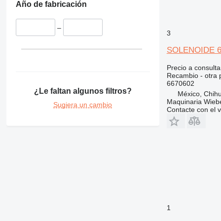
Año de fabricación
329
8045
330
8050
–
336
8052
3
340
8055
SOLENOIDE 667
345
8056
Precio a consulta
349
8060
Recambio - otra p
350
8065
6670602
¿Le faltan algunos filtros?
365
8080
México, Chih
Maquinaria Wieb
374
G-Series
Sugiera un cambio
Contacte con el 
375
JS
390
JZ
395
Robot
416
S-Series
420
TM
422
424
426
1
428