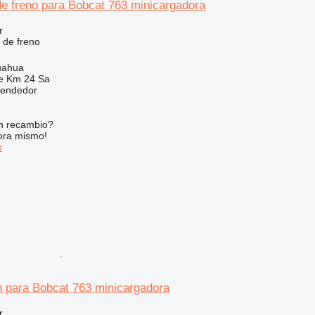
de freno para Bobcat 763 minicargadora
r
 de freno
uahua
e Km 24 Sa
vendedor
n recambio?
ora mismo!
o
n para Bobcat 763 minicargadora
r