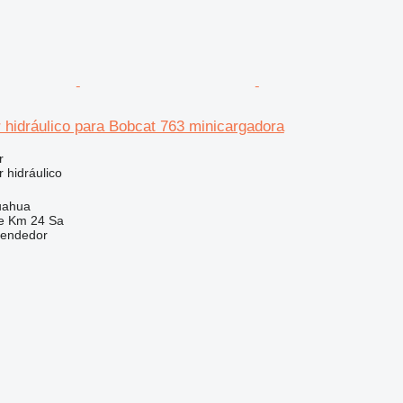
 hidráulico para Bobcat 763 minicargadora
r
 hidráulico
uahua
e Km 24 Sa
vendedor