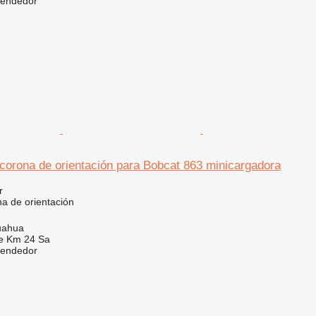
vendedor
orona de orientación para Bobcat 863 minicargadora
r
a de orientación
uahua
e Km 24 Sa
vendedor