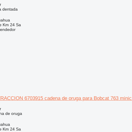
r
a dentada
uahua
e Km 24 Sa
vendedor
ACCION 6703915 cadena de oruga para Bobcat 763 minic
r
na de oruga
uahua
e Km 24 Sa