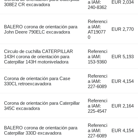
a IAM:
EUR 2,034
308E2 CR excavadora
240-8362
Referenci
BALERO corona de orientación para
a IAM:
EUR 2,770
John Deere 790ELC excavadora
AT19077
0
Circulo de cuchilla CATERPILLAR
Referenci
143H corona de orientación para
a IAM:
EUR 5,193
Caterpillar 143H motoniveladora
153-9360
Referenci
Corona de orientación para Case
a IAM:
EUR 4,154
330CL retroexcavadora
227-6089
Referenci
Corona de orientación para Caterpillar
a IAM:
EUR 2,164
345C excavadora
225-4547
Referenci
BALERO corona de orientación para
a IAM:
EUR 4,154
Caterpillar 330D excavadora
227-6089