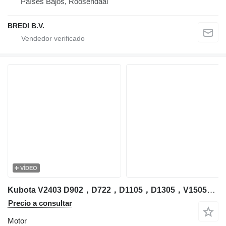
Países Bajos, Roosendaal
BREDI B.V.
VÍDEO
Kubota V2403 D902，D722，D1105，D1305，V1505，V2203，V2403，V3300，V3307，V3600，V3800，D1305 motor para Kubota excavadora
Precio a consultar
Motor