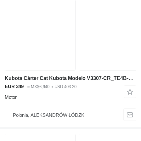
Kubota Cárter Cat Kubota Modelo V3307-CR_TE4B-CTP-2R Código Sil 1J4 motor para maquinaria de construcción
EUR 349
≈ MX$6,940
≈ USD 403.20
Motor
Polonia, ALEKSANDRÓW ŁÓDZK