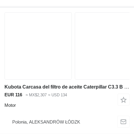
Kubota Carcasa del filtro de aceite Caterpillar C3.3 B CDI-T-ET03 Motor Kubota para maquinaria de construcción
EUR 116
≈ MX$2,307
≈ USD 134
Motor
Polonia, ALEKSANDRÓW ŁÓDZK