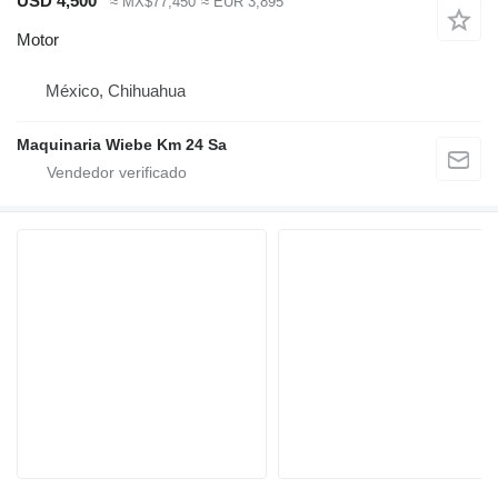
USD 4,500
≈ MX$77,450
≈ EUR 3,895
Motor
México, Chihuahua
Maquinaria Wiebe Km 24 Sa