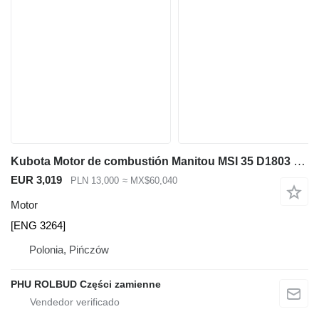
Kubota Motor de combustión Manitou MSI 35 D1803 CRT E5B 1803 D1803-CRT-E5B [ENG 3264] para Manitou MSI 35 carretilla elevadora
EUR 3,019
PLN 13,000
≈ MX$60,040
Motor
[ENG 3264]
Polonia, Pińczów
PHU ROLBUD Części zamienne