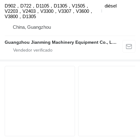
D902，D722，D1105，D1305，V1505，
diésel
V2203，V2403，V3300，V3307，V3600，
V3800，D1305
China, Guangzhou
Guangzhou Jianming Machinery Equipment Co., Ltd.