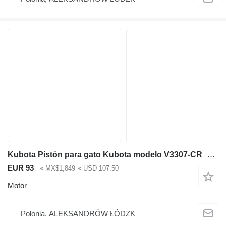
Kubota Pistón para gato Kubota modelo V3307-CR_TE4B-CTP-2R código sil 1J451-11001 motor para maquinaria de construcción
EUR 93
≈ MX$1,849
≈ USD 107.50
Motor
Polonia, ALEKSANDRÓW ŁÓDZK