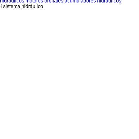
hidráulicos
motores orbitales
acumuladores hidráulicos
l sistema hidráulico