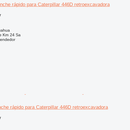
che rápido para Caterpillar 446D retroexcavadora
r
uahua
e Km 24 Sa
vendedor
che rápido para Caterpillar 446D retroexcavadora
r