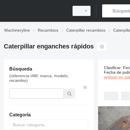
Machineryline
Recambios
Caterpillar recambios
Caterpill
Caterpillar enganches rápidos
Clasificar
:
Fec
337 anunci
Búsqueda
Fecha de publ
(referencia IAM, marca, modelo,
Precio:
MX$5,
antiguo en par
recambio)
Categoría