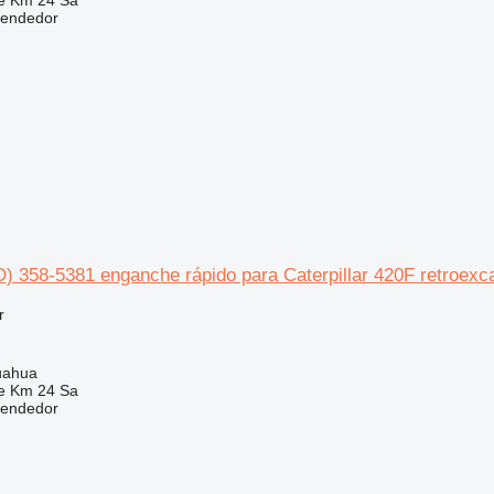
e Km 24 Sa
vendedor
) 358-5381 enganche rápido para Caterpillar 420F retroexc
r
uahua
e Km 24 Sa
vendedor