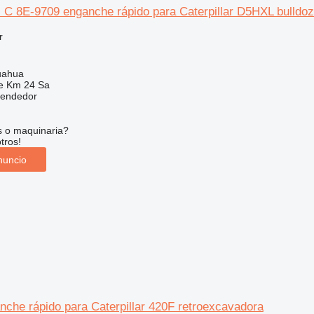
8E-9709 enganche rápido para Caterpillar D5HXL bulldoz
r
uahua
e Km 24 Sa
vendedor
s o maquinaria?
tros!
nuncio
che rápido para Caterpillar 420F retroexcavadora