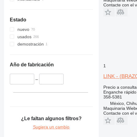
Maquinaria Wieb
420
416C
Contacte con el 
422
416D
424
416E
Estado
426
nuevo
428
426B
usados
430
426C
428B
demostración
432
428C
434
428D
432D
438
428E
432E
434E
Año de fabricación
1
444
432F
438B
907
444F
LINK - (BRAZO
–
924
Precio a consulta
928
924G
Enganche rápido
938
358-5381
México, Chih
950
938G
Maquinaria Wieb
962
938K
950G
Contacte con el 
¿Le faltan algunos filtros?
966
938M
950H
962K
950GC
972
950K
966F
Sugiera un cambio
980
966G
972H