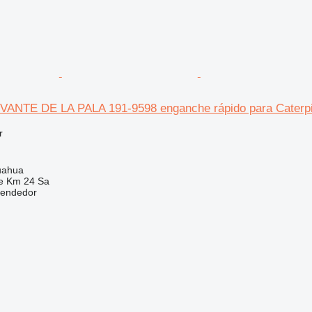
NTE DE LA PALA 191-9598 enganche rápido para Caterpil
r
uahua
e Km 24 Sa
vendedor