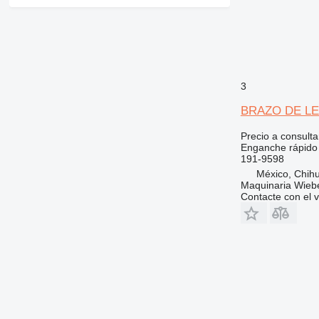
D series
966H
980G
F-series
966K
980H
D5
GP
966M
980M
D6
IT
D7
966MXE
M-series
D8
3
MH
D9
M312
BRAZO DE LEVA
TH
M313
MH3022
M314
TH62
M313C
Precio a consulta
M315
TH414
Enganche rápido
191-9598
M316
México, Chih
M318
Maquinaria Wieb
Contacte con el 
M320
M322
M323