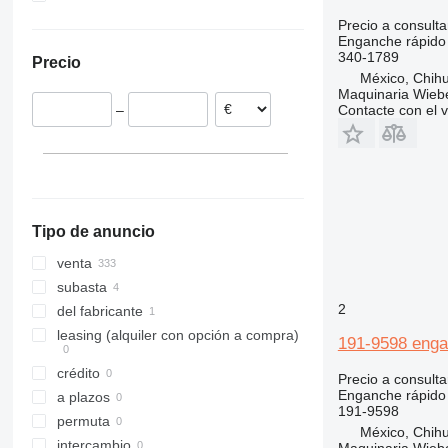
China
Países Bajos
316
315C
Precio a consulta
Enganche rápido
Alemania
318
315F
340-1789
Precio
Estonia
320
México, Chih
Polonia
321
320D
Maquinaria Wieb
–
Contacte con el 
Chequia
322
320E
320DL
Bélgica
323
320GC
320EL
Suecia
324
323D
Letonia
325
323EL
324D
323DL
mostrar todos
326
325D
324DL
323DLN
Tipo de anuncio
329
325DL
330
329D
venta
336
329EL
330C
329DL
subasta
340
330D
336D
329ELN
2
del fabricante
345
330F
340F
330DL
leasing (alquiler con opción a compra)
191-9598 engan
349
330GC
345C
330FL
crédito
Precio a consulta
365
330FLN
Enganche rápido
a plazos
374
365B
191-9598
permuta
416
México, Chih
intercambio