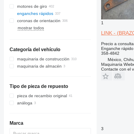
motores de giro
enganches rápidos
coronas de orientación
1
mostrar todos
LINK - (BRAZO
Precio a consulta
Enganche rápido
Categoría del vehículo
358-4842
maquinaria de construcción
México, Chih
Maquinaria Wieb
maquinaria de almacén
excavadoras
Contacte con el 
maquinaria de construcción de
carretillas elevadoras
miniexcavadoras
carreteras
retroexcavadoras
cargadoras telescópicas
maquinaria para movimiento de
extendedoras de asfalto
Tipo de pieza de repuesto
tierra
pieza de recambio original
cargadoras de construcción
bulldozers
análoga
otra maquinaria de construcción
motoniveladoras
cargadoras de ruedas
minicargadoras
minicargadoras de cadenas
Marca
3