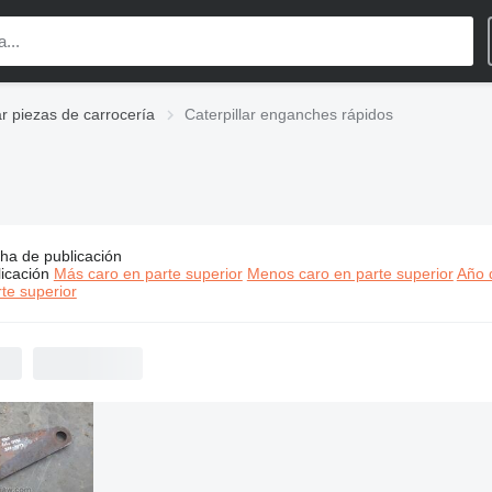
ar piezas de carrocería
Caterpillar enganches rápidos
ha de publicación
os:
Caterpillar enganches rápidos
icación
Más caro en parte superior
Menos caro en parte superior
Año d
400 - MX$160,000
te superior