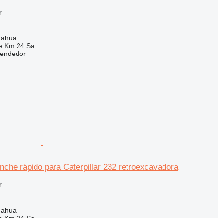
r
uahua
e Km 24 Sa
vendedor
che rápido para Caterpillar 232 retroexcavadora
r
uahua