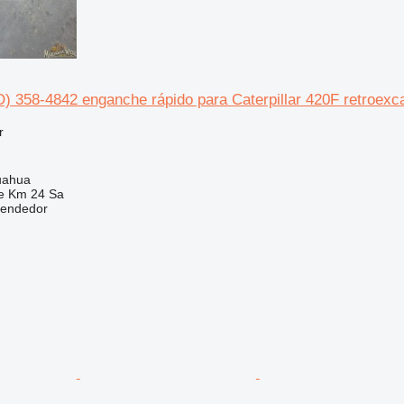
) 358-4842 enganche rápido para Caterpillar 420F retroexc
r
uahua
e Km 24 Sa
vendedor