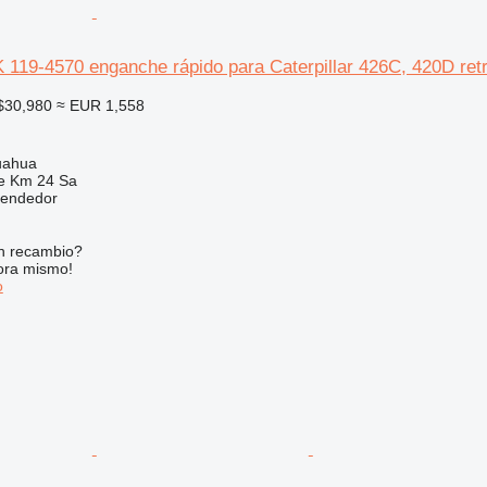
19-4570 enganche rápido para Caterpillar 426C, 420D ret
$30,980
≈ EUR 1,558
uahua
e Km 24 Sa
vendedor
n recambio?
ora mismo!
o