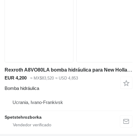
Rexroth A8VO80LA bomba hidráulica para New Holland MH CITY excavadora
EUR 4,200
≈ MX$83,520
≈ USD 4,853
Bomba hidráulica
Ucrania, Ivano-Frankivsk
Spetstehrozborka