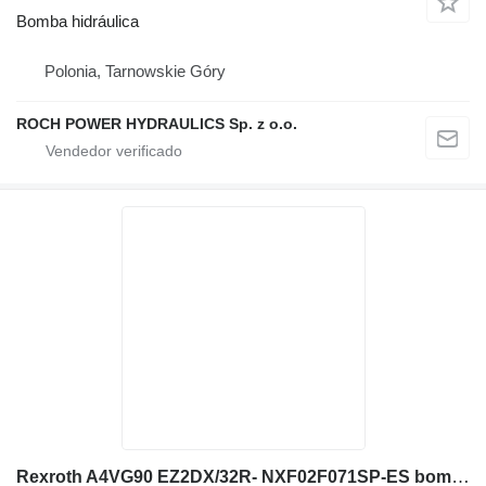
Bomba hidráulica
Polonia, Tarnowskie Góry
ROCH POWER HYDRAULICS Sp. z o.o.
Rexroth A4VG90 EZ2DX/32R- NXF02F071SP-ES bomba hidráulica para excavadora