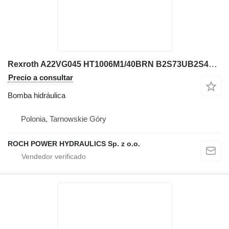
Rexroth A22VG045 HT1006M1/40BRN B2S73UB2S4AY bomba hidráulica para excavadora
Precio a consultar
Bomba hidráulica
Polonia, Tarnowskie Góry
ROCH POWER HYDRAULICS Sp. z o.o.