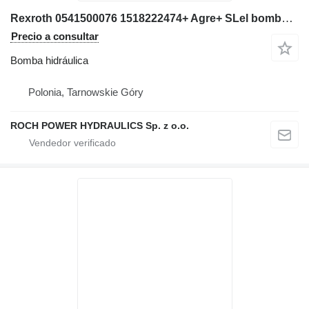
Rexroth 0541500076 1518222474+ Agre+ SLel bomba hidráulica para Liebherr 564 excavadora
Precio a consultar
Bomba hidráulica
Polonia, Tarnowskie Góry
ROCH POWER HYDRAULICS Sp. z o.o.