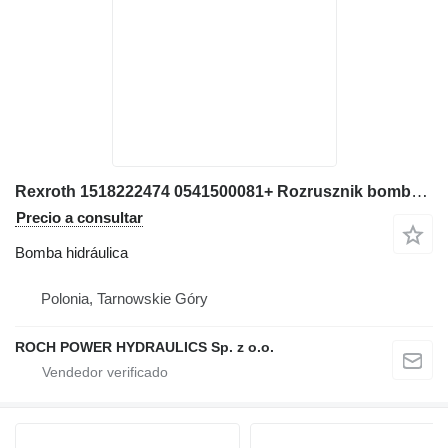
Rexroth 1518222474 0541500081+ Rozrusznik bomba hidráulica para Liebherr L526 cargadora de ruedas
Precio a consultar
Bomba hidráulica
Polonia, Tarnowskie Góry
ROCH POWER HYDRAULICS Sp. z o.o.