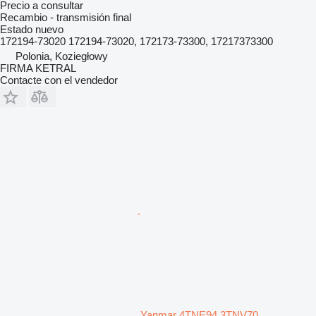
Precio a consultar
Recambio - transmisión final
Estado
nuevo
172194-73020 172194-73020, 172173-73300, 17217373300
Polonia, Koziegłowy
FIRMA KETRAL
Contacte con el vendedor
Yanmar 4TNE94 3TNV70，