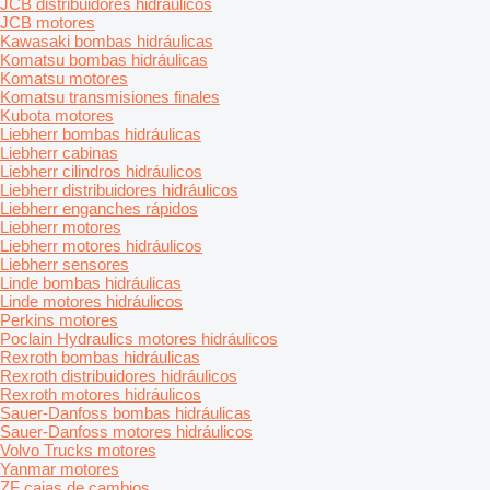
JCB distribuidores hidráulicos
JCB motores
Kawasaki bombas hidráulicas
Komatsu bombas hidráulicas
Komatsu motores
Komatsu transmisiones finales
Kubota motores
Liebherr bombas hidráulicas
Liebherr cabinas
Liebherr cilindros hidráulicos
Liebherr distribuidores hidráulicos
Liebherr enganches rápidos
Liebherr motores
Liebherr motores hidráulicos
Liebherr sensores
Linde bombas hidráulicas
Linde motores hidráulicos
Perkins motores
Poclain Hydraulics motores hidráulicos
Rexroth bombas hidráulicas
Rexroth distribuidores hidráulicos
Rexroth motores hidráulicos
Sauer-Danfoss bombas hidráulicas
Sauer-Danfoss motores hidráulicos
Volvo Trucks motores
Yanmar motores
ZF cajas de cambios