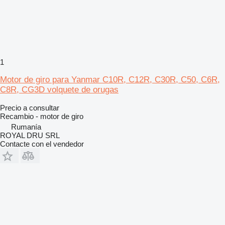
1
Motor de giro para Yanmar C10R, C12R, C30R, C50, C6R,
C8R, CG3D volquete de orugas
Precio a consultar
Recambio - motor de giro
Rumanía
ROYAL DRU SRL
Contacte con el vendedor