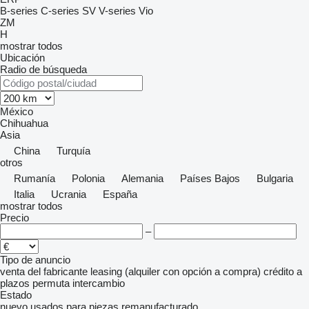
B-series
C-series
SV
V-series
Vio
ZM
H
mostrar todos
Ubicación
Radio de búsqueda
México
Chihuahua
Asia
China
Turquía
otros
Rumanía
Polonia
Alemania
Países Bajos
Bulgaria
Italia
Ucrania
España
mostrar todos
Precio
–
Tipo de anuncio
venta
del fabricante
leasing (alquiler con opción a compra)
crédito
a
plazos
permuta
intercambio
Estado
nuevo
usados
para piezas
remanufacturado