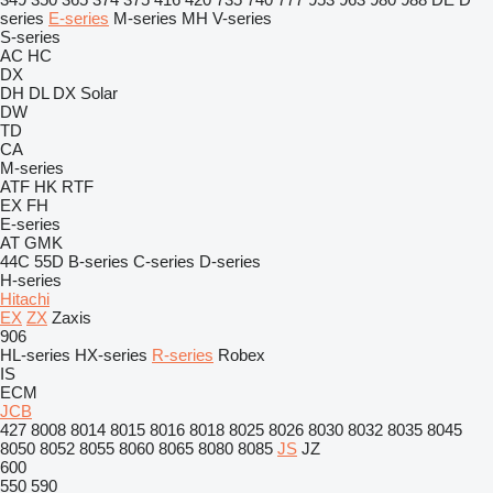
series
E-series
M-series
MH
V-series
S-series
AC
HC
DX
DH
DL
DX
Solar
DW
TD
CA
M-series
ATF
HK
RTF
EX
FH
E-series
AT
GMK
44C
55D
B-series
C-series
D-series
H-series
Hitachi
EX
ZX
Zaxis
906
HL-series
HX-series
R-series
Robex
IS
ECM
JCB
427
8008
8014
8015
8016
8018
8025
8026
8030
8032
8035
8045
8050
8052
8055
8060
8065
8080
8085
JS
JZ
600
550
590