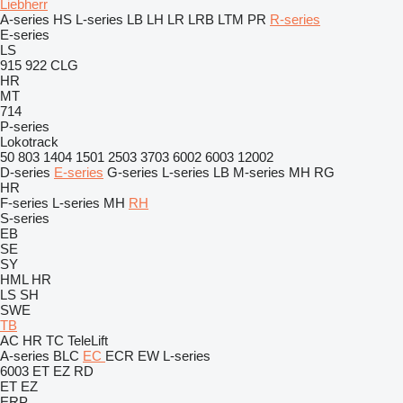
Liebherr
A-series
HS
L-series
LB
LH
LR
LRB
LTM
PR
R-series
E-series
LS
915
922
CLG
HR
MT
714
P-series
Lokotrack
50
803
1404
1501
2503
3703
6002
6003
12002
D-series
E-series
G-series
L-series
LB
M-series
MH
RG
HR
F-series
L-series
MH
RH
S-series
EB
SE
SY
HML
HR
LS
SH
SWE
TB
AC
HR
TC
TeleLift
A-series
BLC
EC
ECR
EW
L-series
6003
ET
EZ
RD
ET
EZ
ERP