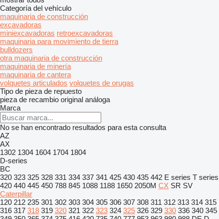
Categoría del vehículo
maquinaria de construcción
excavadoras
miniexcavadoras
retroexcavadoras
maquinaria para movimiento de tierra
bulldozers
otra maquinaria de construcción
maquinaria de minería
maquinaria de cantera
volquetes articulados
volquetes de orugas
Tipo de pieza de repuesto
pieza de recambio original
análoga
Marca
No se han encontrado resultados para esta consulta
AZ
AX
1302
1304
1604
1704
1804
D-series
BC
320
323
325
328
331
334
337
341
425
430
435
442
E series
T series
420
440
445
450
788
845
1088
1188
1650
2050M
CX
SR
SV
Caterpillar
120
212
235
301
302
303
304
305
306
307
308
311
312
313
314
315
316
317
318
319
320
321
322
323
324
325
326
329
330
336
340
345
349
350
365
374
375
416
420
735
740
777
953
963
980
988
DE
D