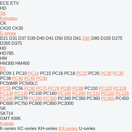
ECE
ETV
HD
SK
Komatsu
CK
CK20
CK35
D series
D21
D31
D37
D39
D40
D41
D50
D53
D61
D65
D85
D155
D275
D355
D375
HD
HD785
HM
HM300
HM400
PC
PC09-1
PC10
PC14
PC15
PC16
PC18
PC20
PC26
PC30
PC35
PC38
PC40
PC45
PC50
PC50MR
PC500LC
PC55
PC56
PC60
PC75
PC78
PC80
PC88
PC110
PC120
PC128
PC130
PC138
PC150
PC160
PC180
PC200
PC210
PC220
PC228
PC240
PC270
PC290
PC300
PC340
PC350
PC360
PC400
PC450
PC600
PC750
PC800
PC850
PC2000
SK
SK714
GMT
KMK
Kubota
K-series
KC-series
KH-series
KX-series
U-series