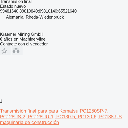
Transmisión final
Estado
nuevo
99481640 89810840;89810140;65521640
Alemania, Rheda-Wiedenbrück
Kraemer Mining GmbH
6
años en Machineryline
Contacte con el vendedor
1
Transmisión final para para Komatsu PC1250SP-7,
PC128US-2, PC128UU-1, PC130-5, PC130-6, PC138-US
maquinaria de construcción