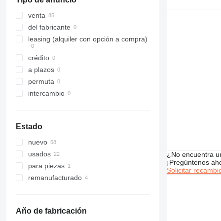
318
PC340
320
PC350
venta
321
PC360
del fabricante
322
PC400
leasing (alquiler con opción a compra)
323
PC450
crédito
324
PC490
a plazos
325
PC600
permuta
326
PC750
intercambio
329
330
336
Estado
340
nuevo
345
usados
¿No encuentra u
349
¡Pregúntenos ah
para piezas
350
Solicitar recambi
remanufacturado
365
374
375
Año de fabricación
390