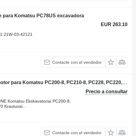
te para Komatsu PC78US excavadora
EUR 263.10
1 21W-03-42121
Contacte con el vendedor
Komatsu SAA6D107E-1 KOMATSU motor para Komatsu PC200-8, PC210-8, PC228, PC220, PC270, WA200, WA250, WA270, WA320, WA380 excavadora
Precio a consultar
 Komatsu Ekskavatoriai PC200-8,
 Krautuvai...
Contacte con el vendedor