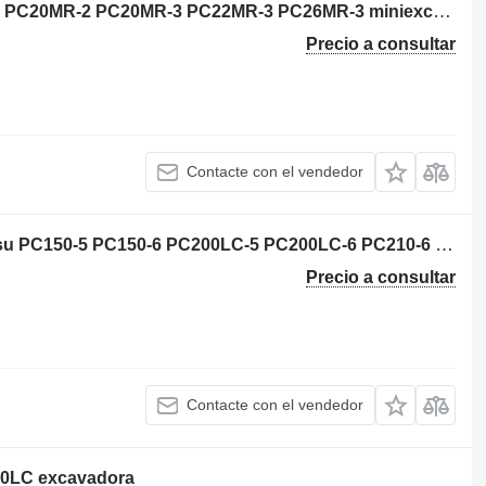
Komatsu 3D76E motor para Komatsu PC20MR‑2 PC20MR‑3 PC22MR‑3 PC26MR‑3 miniexcavadora
Precio a consultar
Contacte con el vendedor
Komatsu 6D95L‑1 motor para Komatsu PC150‑5 PC150‑6 PC200LC‑5 PC200LC‑6 PC210‑6 excavadora
Precio a consultar
Contacte con el vendedor
40LC excavadora