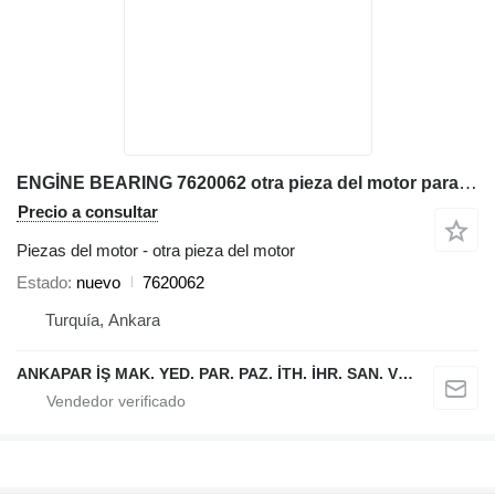
ENGİNE BEARING 7620062 otra pieza del motor para Liebherr L538,L542,L544,L554,L550,L556,L566,L576L580 cargadora de ruedas
Precio a consultar
Piezas del motor - otra pieza del motor
Estado
nuevo
7620062
Turquía, Ankara
ANKAPAR İŞ MAK. YED. PAR. PAZ. İTH. İHR. SAN. VE TİC. LTD. ŞTİ.