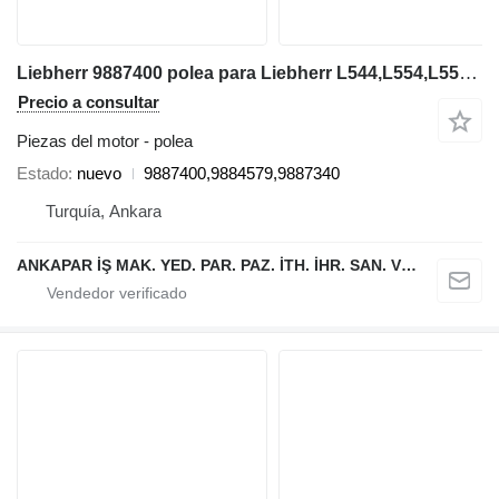
Liebherr 9887400 polea para Liebherr L544,L554,L550,L556,L566,L576L580 excavadora
Precio a consultar
Piezas del motor - polea
Estado
nuevo
9887400,9884579,9887340
Turquía, Ankara
ANKAPAR İŞ MAK. YED. PAR. PAZ. İTH. İHR. SAN. VE TİC. LTD. ŞTİ.