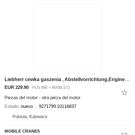
Liebherr cewka gaszenia , Abstellvorrichtung,Engine stop solenoid 9271799 otra pieza del motor para Liebherr L554,L564,L574,L580 cargadora de ruedas
EUR 229.90
PLN 990
≈ MX$4,572
Piezas del motor - otra pieza del motor
Estado
nuevo
9271799 10116837
Polonia, Katowice
MOBILE CRANES