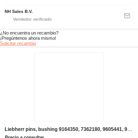
NH Sales B.V.
¿No encuentra un recambio?
¡Pregúntenos ahora mismo!
Solicitar recambio
Liebherr pins, bushing 9164350, 7362180, 9605441, 9605443, 9605445, 96054 camisa de cilindro para Liebherr L564, L554, L544 cargadora de ruedas
Precio a consultar