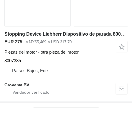
Stopping Device Liebherr Dispositivo de parada 8007385 para Liebherr L574 ,L580, L544, L554 cargadora de ruedas
EUR 275
≈ MX$5,469
≈ USD 317.70
Piezas del motor - otra pieza del motor
8007385
Países Bajos, Ede
Grovema BV