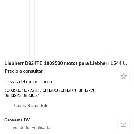
Liebherr D924TE 1009500 motor para Liebherr L544 / L554 / D924TE cargadora de ruedas
Precio a consultar
Piezas del motor - motor
1009500 9072331 / 9883056 9883070 9883220
9883222 9883057
Países Bajos, Ede
Grovema BV