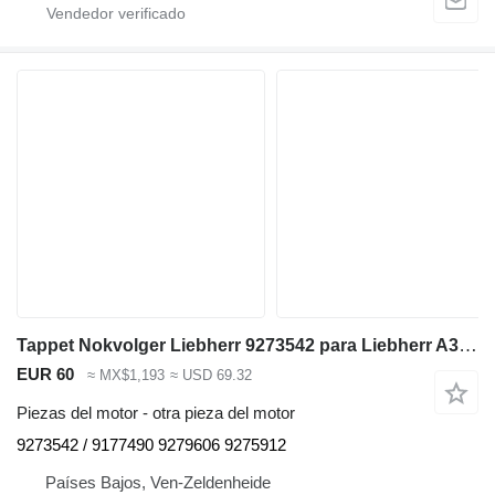
Tappet Nokvolger Liebherr 9273542 para Liebherr A312 / A902 / A904 / A912 / A914 / A922 / A924 / A932 / A944 / A954 / R902 / L534-434 / L538-432 / L541-289 / L544-442 / L544-443 / L544-444 / L554-452 / L564 / L574 / L580 / A942 / A974 / P904 / P912 / P932 / P934 / P942 / P944 / P954 / P964 / P974 / R321 / R902 / R904 / R912 / R914 / R922 / R924 / R932 / R934 / R942 / R944 / R954 / R964 / R974 - A 312 / A 902 / A 904 / A 912 / A 914 / A 922 / A 924 / A 932 / A 944 / A 954 / R 902 / L 534 - 434 / L 538 - 432 / L 541 - 289 / L 544 - 442 / L 544 - 443 / L 544 - 444 / L 554 - 452 / L 564 / L 574 / L580 / A 942 / A 974 / P 904 / P 912 / P 932 / P 934 / P 942 / P 944 / P 954 / P 964 / P 974 / R 321 / R 902 / R 904 / R 912 / R 914 / R 922 / R 924 / R 932 / R 934 / R 942 / R 944 / R 954 / R 964 / R 974 excavadora
EUR 60
≈ MX$1,193
≈ USD 69.32
Piezas del motor - otra pieza del motor
9273542 / 9177490 9279606 9275912
Países Bajos, Ven-Zeldenheide