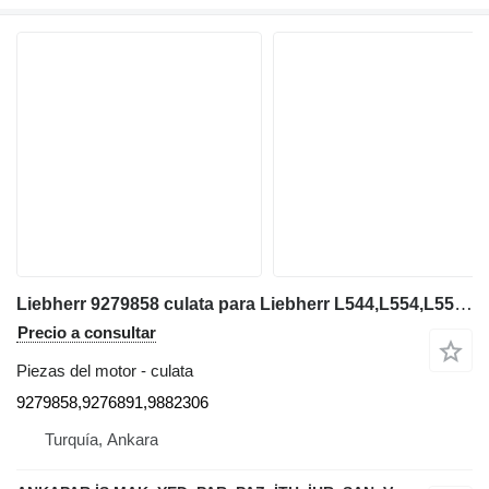
Liebherr 9279858 culata para Liebherr L544,L554,L550,L556,L566,L576,L580 cargadora de ruedas
Precio a consultar
Piezas del motor - culata
9279858,9276891,9882306
Turquía, Ankara