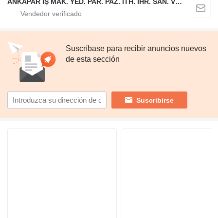
ANKAPAR İŞ MAK. YED. PAR. PAZ. İTH. İHR. SAN. VE TİC. LTD. ŞTİ.
Suscríbase para recibir anuncios nuevos
de esta sección
Suscribirse