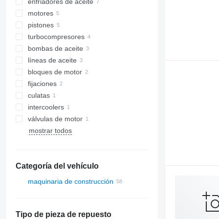
enfriadores de aceite
motores
pistones
turbocompresores
bombas de aceite
líneas de aceite
bloques de motor
fijaciones
culatas
intercoolers
válvulas de motor
mostrar todos
Categoría del vehículo
maquinaria de construcción
excavadoras
cargadoras de construcción
retroexcavadoras
Tipo de pieza de repuesto
zanjadoras
cargadoras de ruedas