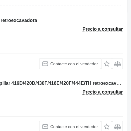
F retroexcavadora
Precio a consultar
Contacte con el vendedor
176-6219 válvula de motor para Caterpillar 416D/420D/430F/416E/420F/444E/TH retroexcavadora
Precio a consultar
Contacte con el vendedor