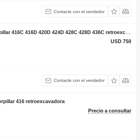
Contacte con el vendedor
140-7393 turbocompresor para Caterpillar 416C 416D 420D 424D 428C 428D 436C retroexcavadora
USD 750
Contacte con el vendedor
erpillar 416 retroexcavadora
Precio a consultar