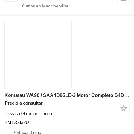
6
años en Machineryline
Komatsu WA90 / SAA4D95LE-3 Motor Completo S4D95LE-3 KM125832U para Komatsu WA90 cargadora de ruedas
Precio a consultar
Piezas del motor - motor
KM125832U
Portugal, Leiria