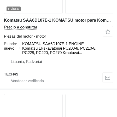
VÍDEO
Komatsu SAA6D107E-1 KOMATSU motor para Komatsu PC200-8, PC210-8, PC228, PC220, PC270, WA200, WA250, WA270, WA320, WA380 excavadora
Precio a consultar
Piezas del motor - motor
Estado
KOMATSU SAA6D107E-1 ENGINE
nuevo
Komatsu Ekskavatoriai PC200-8, PC210-8,
PC228, PC220, PC270 Krautuvai...
Lituania, Padvariai
TECH4S