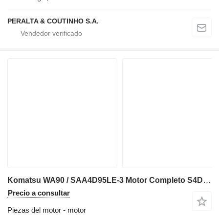
PERALTA & COUTINHO S.A.
Komatsu WA90 / SAA4D95LE-3 Motor Completo S4D95LE-3 KM115930U para Komatsu WA90 cargadora de ruedas
Precio a consultar
Piezas del motor - motor