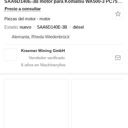
SAA6D140E-3B motor para Komatsu WA500-3 PC750-6 D155AX-6 cargadora de ruedas
Precio a consultar
Piezas del motor - motor
Estado
nuevo
SAA6D140E-3B
diésel
Alemania, Rheda-Wiedenbrück
Kraemer Mining GmbH
6
años en Machineryline