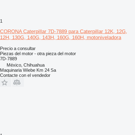
1
CORONA Caterpillar 7D-7889 para Caterpillar 12K, 12G,
12H, 130G, 140G, 143H, 160G, 160H, motoniveladora
Precio a consultar
Piezas del motor - otra pieza del motor
7D-7889
México, Chihuahua
Maquinaria Wiebe Km 24 Sa
Contacte con el vendedor