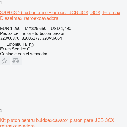
1
320/06376 turbocompresor para JCB 4CX, 3CX, Ecomax,
Dieselmax retroexcavadora
EUR 1,290
≈ MX$25,650
≈ USD 1,490
Piezas del motor - turbocompresor
320/06376, 32006177, 320/A6064
Estonia, Tallinn
Eriteh Service OÜ
Contacte con el vendedor
1
Kit piston pentru buldoexcavator pistón para JCB 3CX
retroexcavadora