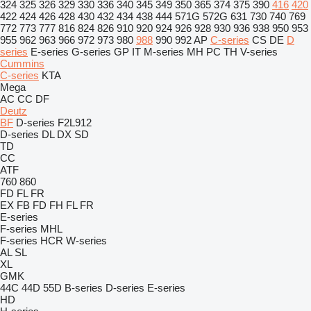
324
325
326
329
330
336
340
345
349
350
365
374
375
390
416
420
422
424
426
428
430
432
434
438
444
571G
572G
631
730
740
769
772
773
777
816
824
826
910
920
924
926
928
930
936
938
950
953
955
962
963
966
972
973
980
988
990
992
AP
C-series
CS
DE
D
series
E-series
G-series
GP
IT
M-series
MH
PC
TH
V-series
Cummins
C-series
KTA
Mega
AC
CC
DF
Deutz
BF
D-series
F2L912
D-series
DL
DX
SD
TD
CC
ATF
760
860
FD
FL
FR
EX
FB
FD
FH
FL
FR
E-series
F-series
MHL
F-series
HCR
W-series
AL
SL
XL
GMK
44C
44D
55D
B-series
D-series
E-series
HD