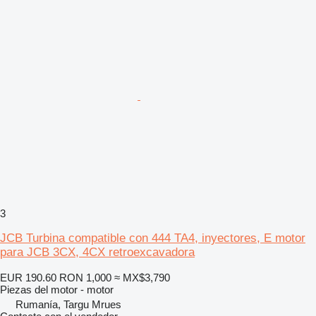
3
JCB Turbina compatible con 444 TA4, inyectores, E motor
para JCB 3CX, 4CX retroexcavadora
EUR 190.60
RON 1,000
≈ MX$3,790
Piezas del motor - motor
Rumanía, Targu Mrues