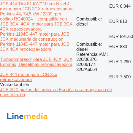
JCB 444 TA4 81 kW/110 km Nivel 4
EUR 6,944
motor para JCB 3CX retroexcavadora
Perkins 44, 74,5 kW / 2300 rpm –
código RG40024 – compatible con
Combustible:
EUR 819
JCB 3CX, 4CX, motor para JCB 3CX,
diésel
4CX retroexcavadora
Perkins 1104C-44T motor para JCB
EUR 891.60
3CX maquinaria de construcción
Perkins 1104D-44T motor para JCB
Combustible:
EUR 883
3CX 4CX retroexcavadora
diésel
Referencia IAM:
Turbocompresor para JCB 4CX, 3CX,
320/06376,
EUR 1,290
Ecomax, Dieselmax retroexcavadora
32006177,
320/A6064
JCB 444 motor para JCB 3cx
EUR 7,500
retroexcavadora
Véase también
JCB 3CX piezas del motor en España para maquinaria de
construcción