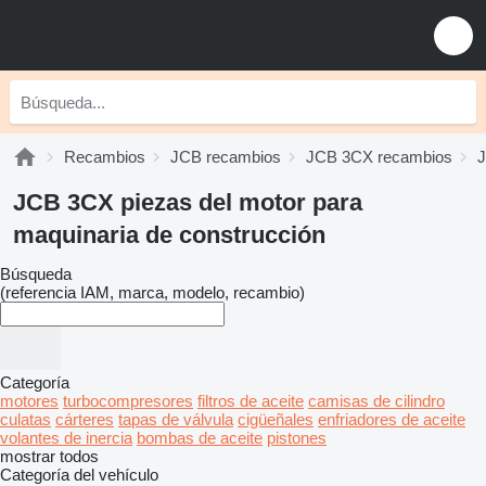
Recambios
JCB recambios
JCB 3CX recambios
J
JCB 3CX piezas del motor para
maquinaria de construcción
Búsqueda
(referencia IAM, marca, modelo, recambio)
Categoría
motores
turbocompresores
filtros de aceite
camisas de cilindro
culatas
cárteres
tapas de válvula
cigüeñales
enfriadores de aceite
volantes de inercia
bombas de aceite
pistones
mostrar todos
Categoría del vehículo