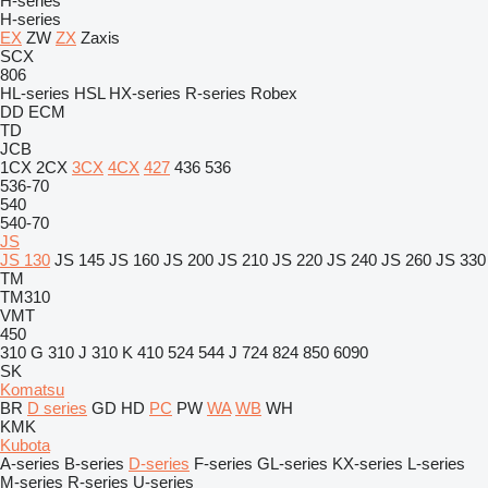
H-series
H-series
EX
ZW
ZX
Zaxis
SCX
806
HL-series
HSL
HX-series
R-series
Robex
DD
ECM
TD
JCB
1CX
2CX
3CX
4CX
427
436
536
536-70
540
540-70
JS
JS 130
JS 145
JS 160
JS 200
JS 210
JS 220
JS 240
JS 260
JS 330
TM
TM310
VMT
450
310 G
310 J
310 K
410
524
544 J
724
824
850
6090
SK
Komatsu
BR
D series
GD
HD
PC
PW
WA
WB
WH
KMK
Kubota
A-series
B-series
D-series
F-series
GL-series
KX-series
L-series
M-series
R-series
U-series