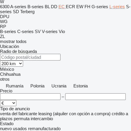
W
6300
A-series
B-series
BL
DD
EC
ECR
EW
FH
G-series
L-series
S-
series
SD
Terberg
DPU
WG
RP
B-series
C-series
SV
V-series
Vio
ZL
mostrar todos
Ubicación
Radio de búsqueda
México
Chihuahua
otros
Rumanía
Polonia
Ucrania
Estonia
Precio
–
Tipo de anuncio
venta
del fabricante
leasing (alquiler con opción a compra)
crédito
a
plazos
permuta
intercambio
Estado
nuevo
usados
remanufacturado