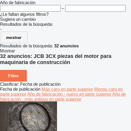
Año de fabricación
–
¿Le faltan algunos filtros?
Sugiera un cambio
Resultados de la búsqueda:
-
mostrar
Resultados de la búsqueda:
32 anuncios
Mostrar
32 anuncios:
JCB 3CX piezas del motor para
maquinaria de construcción
Filtro
Clasificar
:
Fecha de publicación
Fecha de publicación
Más caro en parte superior
Menos caro en
parte superior
Año de fabricación - nuevo en parte superior
Año de
fabricación - más antiguo en parte superior