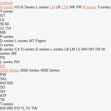
Liebherr
A-series
HS
K-Series
L-series
LH
LR
LTM
MK
PR
R-series
T-series
T-series
GT
LE
50
60
12
714
MB
P-series
D-series
L-series
MT
Pajero
S-series
B-series
CX
D-series
E-series
L-series
LB
LM
LS
MH
NH
TM
W-
series
WE
PD
L-series
RH
EB
1100 Series
2500 Series
4000 Series
RW
SKL
643
835
SD
SH
ATF
TB
T-series
820
890
970
TL
TV
TW