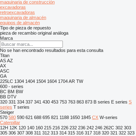
maquinaria de construcción
excavadoras
retroexcavadoras
maquinaria de almacén
equipos de almacén
Tipo de pieza de repuesto
pieza de recambio original
análoga
Marca
No se han encontrado resultados para esta consulta
Titan
AS
AZ
AX
ASC
GA
225LC
1304
1404
1504
1604
1704
AR
TW
600 - series
BC
BM
BW
BB
DTV
320
331
334
337
341
430
453
753
763
863
873
B series
E series
S
series
T series
Steiger
570
580
590
621
688
695
821
1188
1650
1845
CX
W-series
Caterpillar
12H
12K
120
140
160
215
216
226
232
236
242
246
262C
302
303
305
306
307
308
311
312
313
314
315
316
317
318
320
321
322
323