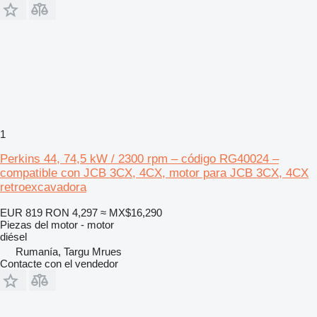
1
Perkins 44, 74,5 kW / 2300 rpm – código RG40024 –
compatible con JCB 3CX, 4CX, motor para JCB 3CX, 4CX
retroexcavadora
EUR 819
RON 4,297
≈ MX$16,290
Piezas del motor - motor
diésel
Rumanía, Targu Mrues
Contacte con el vendedor