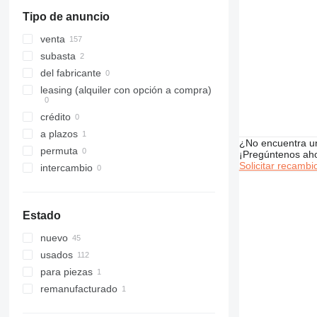
mostrar todos
318
Tipo de anuncio
320
321
venta
322
subasta
323
del fabricante
324
leasing (alquiler con opción a compra)
325
crédito
326
a plazos
329
¿No encuentra u
permuta
¡Pregúntenos ah
330
Solicitar recambi
intercambio
336
340
345
Estado
349
nuevo
350
usados
365
para piezas
374
remanufacturado
375
390