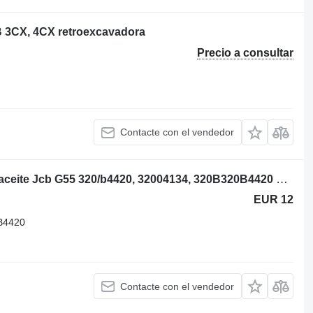
JCB 3CX, 4CX retroexcavadora
Precio a consultar
Contacte con el vendedor
JCB Cx, Jcb 3c-14, Jcb 926, Filtro de aceite Jcb G55 320/b4420, 32004134, 320B320B4420 para retroexcavadora
EUR 12
B4420
Contacte con el vendedor