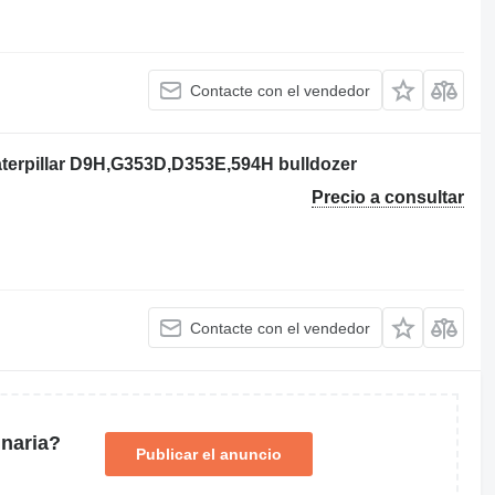
Contacte con el vendedor
Caterpillar D9H,G353D,D353E,594H bulldozer
Precio a consultar
Contacte con el vendedor
naria?
Publicar el anuncio