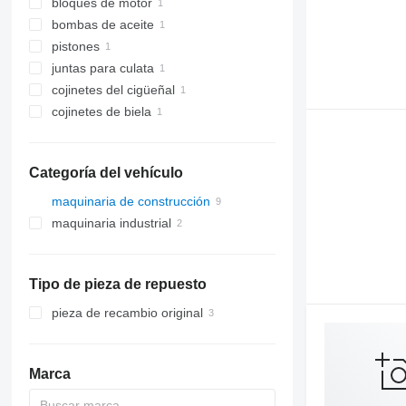
bloques de motor
bombas de aceite
pistones
juntas para culata
cojinetes del cigüeñal
cojinetes de biela
Categoría del vehículo
maquinaria de construcción
maquinaria industrial
maquinaria para movimiento de
tierra
generadores eléctricos
cargadoras de construcción
bulldozers
generadores de gas
cargadoras de ruedas
Tipo de pieza de repuesto
otros generadores
pieza de recambio original
Marca