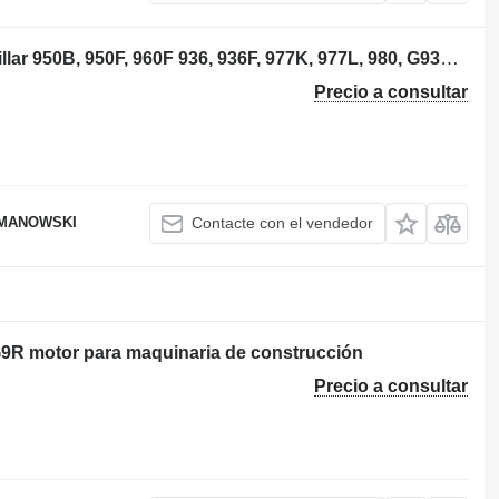
Caterpillar 5J1564 pistón para Caterpillar 950B, 950F, 960F 936, 936F, 977K, 977L, 980, G936 955K, 955L 24H cargadora de ruedas
Precio a consultar
OMANOWSKI
Contacte con el vendedor
- G9R motor para maquinaria de construcción
Precio a consultar