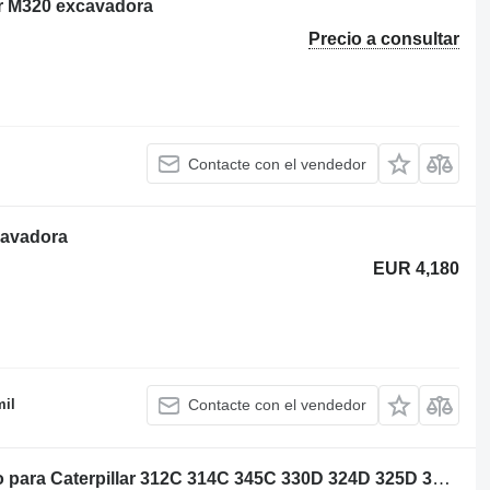
lar M320 excavadora
Precio a consultar
Contacte con el vendedor
cavadora
EUR 4,180
il
Contacte con el vendedor
Caterpillar 2291010 camisa de cilindro para Caterpillar 312C 314C 345C 330D 324D 325D 336D 336E 349E M330D M325D excavadora