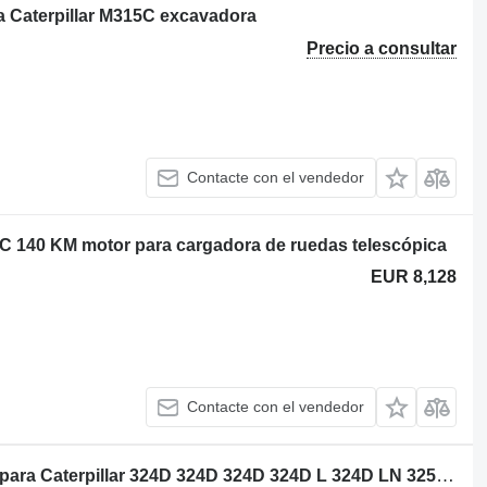
a Caterpillar M315C excavadora
Precio a consultar
Contacte con el vendedor
C 140 KM motor para cargadora de ruedas telescópica
EUR 8,128
Contacte con el vendedor
Caterpillar 177-0440 turbocompresor para Caterpillar 324D 324D 324D 324D L 324D LN 325C 325C L 325D 325D 325D L 328D 329D 329D L M325C M325D M325D L M325D excavadora