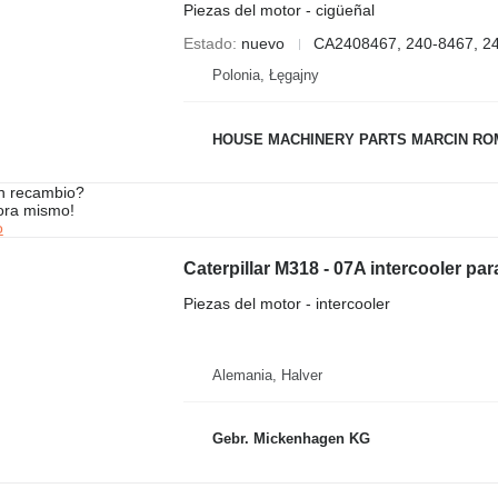
Piezas del motor - cigüeñal
Estado
nuevo
CA2408467, 240-8467, 2
Polonia, Łęgajny
HOUSE MACHINERY PARTS MARCIN R
n recambio?
ora mismo!
o
Caterpillar M318 - 07A intercooler pa
Piezas del motor - intercooler
Alemania, Halver
Gebr. Mickenhagen KG