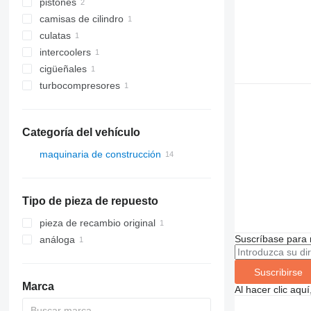
pistones
camisas de cilindro
culatas
intercoolers
cigüeñales
turbocompresores
Categoría del vehículo
maquinaria de construcción
excavadoras
cargadoras de construcción
Tipo de pieza de repuesto
otra maquinaria de construcción
cargadoras de ruedas
cargadoras de ruedas
pieza de recambio original
telescópicas
Suscríbase para 
análoga
Suscribirse
Marca
Al hacer clic aq