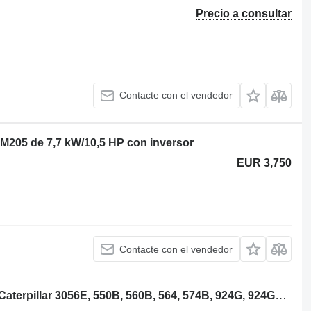
Precio a consultar
Contacte con el vendedor
s M205 de 7,7 kW/10,5 HP con inversor
EUR 3,750
Contacte con el vendedor
Caterpillar CA2408467 cigüeñal para Caterpillar 3056E, 550B, 560B, 564, 574B, 924G, 924GZ, 930G, IT28G, M316C, M318C, M318C, M322C cargadora de ruedas