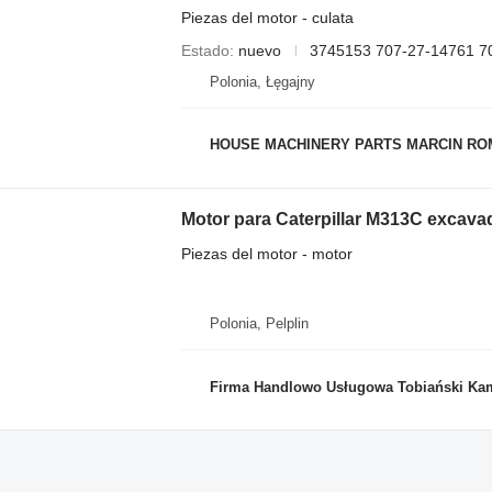
Piezas del motor - culata
Estado
nuevo
3745153 707-27-14761 7
Polonia, Łęgajny
HOUSE MACHINERY PARTS MARCIN R
Motor para Caterpillar M313C excava
Piezas del motor - motor
Polonia, Pelplin
Firma Handlowo Usługowa Tobiański Kam