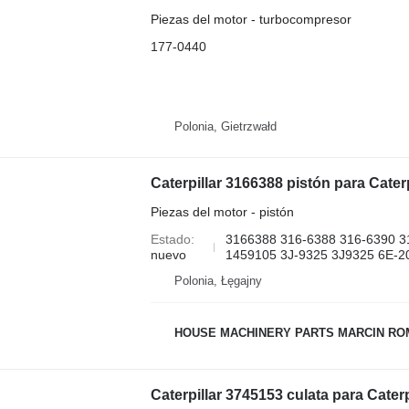
Piezas del motor - turbocompresor
177-0440
Polonia, Gietrzwałd
Caterpillar 3166388 pistón para Cate
Piezas del motor - pistón
Estado
3166388 316-6388 316-6390 3
nuevo
1459105 3J-9325 3J9325 6E-20
Polonia, Łęgajny
HOUSE MACHINERY PARTS MARCIN R
Caterpillar 3745153 culata para Cat