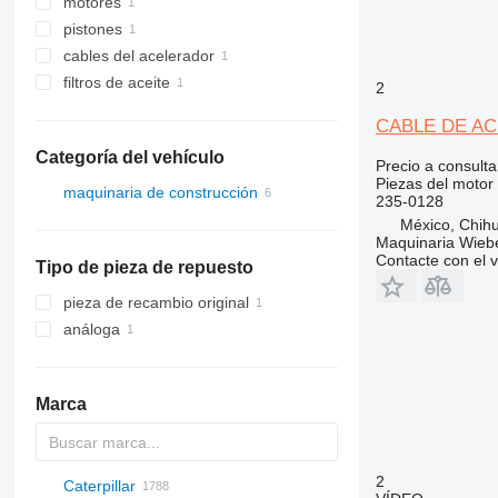
motores
pistones
cables del acelerador
filtros de aceite
2
CABLE DE ACEL
Categoría del vehículo
Precio a consulta
Piezas del motor 
maquinaria de construcción
235-0128
excavadoras
México, Chih
Maquinaria Wieb
retroexcavadoras
Contacte con el 
Tipo de pieza de repuesto
pieza de recambio original
análoga
Marca
2
Caterpillar
Titan
AS
AX
ASC
GA
225LC
600 - series
BC
BB
320
Steiger
570