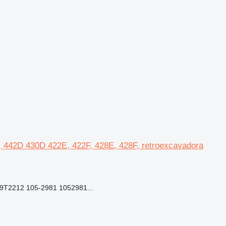
D, 442D 430D 422E, 422F, 428E, 428F, retroexcavadora
9T2212 105-2981 1052981...