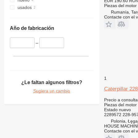
nuevo
EUR 190.60
RON
340
330C
336D
330BL
Piezas del motor
usados
345
330D
336EL
330CL
Rumanía, Tar
349
330F
345B
Contacte con el 
350
330L
345C
345BL
Año de fabricación
365
345D
350L
374
365B
–
375
365CL
390
416
390F
420
416C
422
416D
1
¿Le faltan algunos filtros?
424
416E
Caterpillar 22
426
Sugiera un cambio
428
426C
Precio a consulta
Piezas del motor 
430
428C
Estado
nuevo
432
428D
430F
2289572 228-957
434
428E
432D
Polonia, Łęga
HOUSE MACHIN
438
428F
432E
434E
Contacte con el 
444
432F
434F
438C