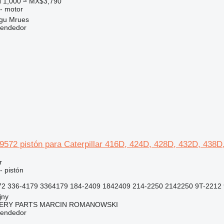
 1,000
≈ MX$3,790
 - motor
gu Mrues
vendedor
89572 pistón para Caterpillar 416D, 424D, 428D, 432D, 438
r
- pistón
2 336-4179 3364179 184-2409 1842409 214-2250 2142250 9T-2212 
jny
ERY PARTS MARCIN ROMANOWSKI
vendedor