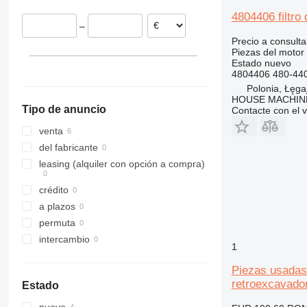
311
308C
4804406 filtro
–
312
308E
Precio a consulta
313
312B
308E2
Piezas del motor -
Estado
nuevo
314
312C
313C
312BL
308E2CR
4804406 480-440
315
312D
Polonia, Łęga
316
315B
HOUSE MACHIN
Tipo de anuncio
Contacte con el 
317
315C
318
315D
venta
320
318C
del fabricante
321
320B
leasing (alquiler con opción a compra)
322
320C
crédito
323
320D
322C
a plazos
324
320E
323D
permuta
325
320L
324D
intercambio
326
325B
1
329
325C
326D
325BL
Piezas usadas 
330
325D
329D
retroexcavado
Estado
336
329EL
330B