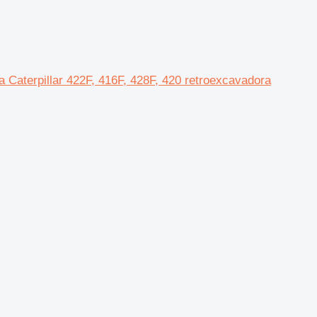
terpillar 422F, 416F, 428F, 420 retroexcavadora