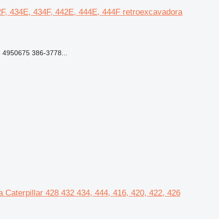
32F, 434E, 434F, 442E, 444E, 444F retroexcavadora
 4950675 386-3778...
 Caterpillar 428 432 434, 444, 416, 420, 422, 426