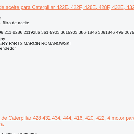
 de aceite para Caterpillar 422E, 422F, 428E, 428F, 432E, 4
r
 filtro de aceite
6 211-9286 2119286 361-5903 3615903 386-1846 3861846 495-0675
jny
ERY PARTS MARCIN ROMANOWSKI
vendedor
de Caterpillar 428 432 434, 444, 416, 420, 422, 4 motor para
ra