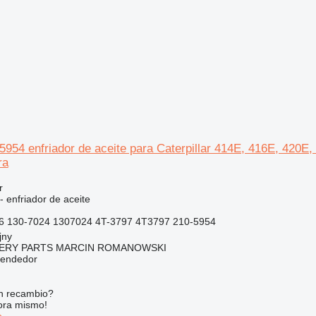
05954 enfriador de aceite para Caterpillar 414E, 416E, 420
ra
r
- enfriador de aceite
6 130-7024 1307024 4T-3797 4T3797 210-5954
jny
ERY PARTS MARCIN ROMANOWSKI
vendedor
n recambio?
ora mismo!
o