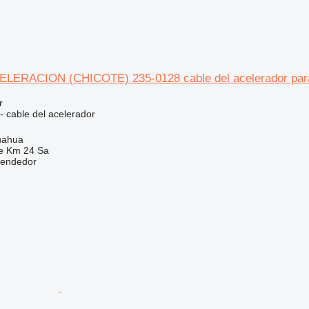
ERACION (CHICOTE) 235-0128 cable del acelerador para Ca
r
- cable del acelerador
uahua
e Km 24 Sa
vendedor