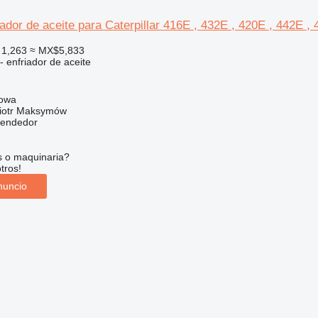
dor de aceite para Caterpillar 416E , 432E , 420E , 442E ,
 1,263
≈ MX$5,833
- enfriador de aceite
gowa
iotr Maksymów
vendedor
s o maquinaria?
tros!
nuncio