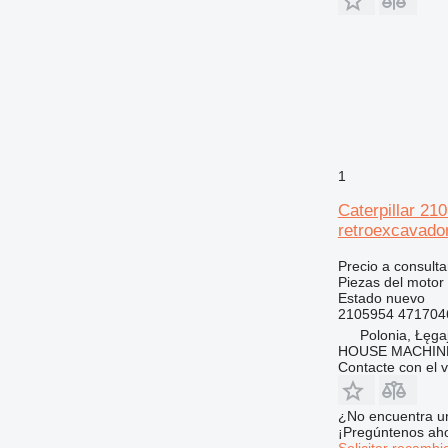
571G
444F
572G
631
730
631E
740
769
772
769C
1
773
769D
777
Caterpillar 21
retroexcavado
816
777B
824
777C
Precio a consulta
826
777D
824C
Piezas del motor 
Estado
nuevo
910
777F
824G
826G
2105954 471704
920
777G
Polonia, Łęga
924
HOUSE MACHIN
Contacte con el 
926
924F
928
924G
¿No encuentra u
930
924H
¡Pregúntenos ah
936
924K
930G
Solicitar recambi