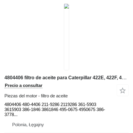
4804406 filtro de aceite para Caterpillar 422E, 422F, 428E, 428F, 432E, 432F, 434E, 434F, 442E, 444E, 444F retroexcavadora
Precio a consultar
Piezas del motor - filtro de aceite
4804406 480-4406 211-9286 2119286 361-5903
3615903 386-1846 3861846 495-0675 4950675 386-
3778...
Polonia, Łęgajny