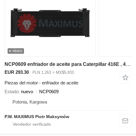
VÍDEO
NCP0609 enfriador de aceite para Caterpillar 416E , 432E , 420E , 442E , 434E , 422E , 444E , 428E retroexcavadora
EUR 293.30
PLN 1,263
≈ MX$5,833
Piezas del motor - enfriador de aceite
Estado
nuevo
NCP0609
Polonia, Kargowa
P.W. MAXIMUS Piotr Maksymów