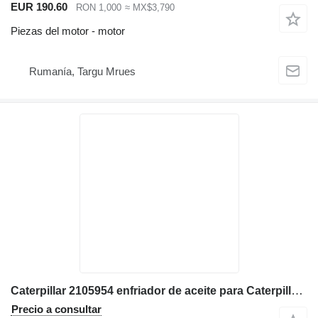
EUR 190.60
RON 1,000
≈ MX$3,790
Piezas del motor - motor
Rumanía, Targu Mrues
Caterpillar 2105954 enfriador de aceite para Caterpillar 414E, 416E, 420E, 422E, 428E, 430E, 432E, 434E, 442E, 444E retroexcavadora
Precio a consultar