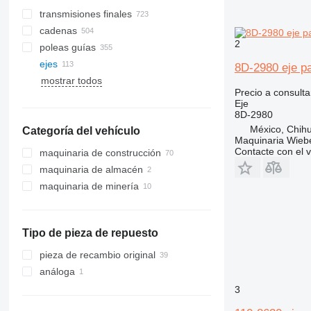
transmisiones finales
cadenas
2
poleas guías
cadenas de oruga
ejes
orugas de goma
8D-2980 eje pa
mostrar todos
orugas de acero
Precio a consulta
zapatas
Eje
sistemas de orugas
8D-2980
México, Chih
Categoría del vehículo
almohadillas de goma para orugas
Maquinaria Wieb
Contacte con el 
maquinaria de construcción
maquinaria de almacén
excavadoras
maquinaria de minería
apisonadoras
carretillas elevadoras
retroexcavadoras
maquinaria para movimiento de
maquinaria de cantera
cargadoras telescópicas
tierra
volquetes articulados
cargadoras de construcción
motoniveladoras
Tipo de pieza de repuesto
volquetes de orugas
otra maquinaria de construcción
cargadoras de ruedas
volquetes rígidos
pieza de recambio original
análoga
3