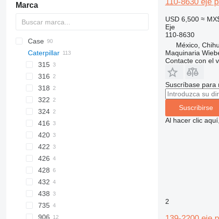
110-8630 eje p
Marca
USD 6,500
≈ MX
Eje
110-8630
Case
AL
RD
1304
D-series
México, Chih
Maquinaria Wieb
Caterpillar
AS
1404
321
Contacte con el 
AZ
1604
570
315
1704
580
316
315C
Suscríbase para 
AR
590
318
MH
621
322
318C
Suscribirse
688
324
322C
Al hacer clic aq
695
416
324D
721
420
416C
788
422
821
426
921
428
426B
1021F
432
426C
428B
1088
438
428C
2
1188
735
438B
W-series
906
139-2200 eje p