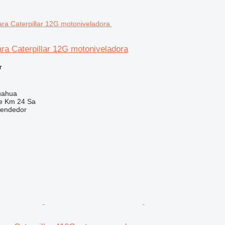
ra Caterpillar 12G motoniveladora
r
uahua
e Km 24 Sa
vendedor