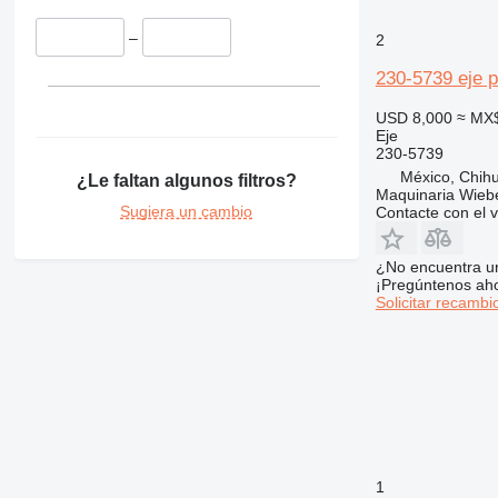
–
2
230-5739 eje p
USD 8,000
≈ MX
Eje
230-5739
México, Chih
¿Le faltan algunos filtros?
Maquinaria Wieb
Sugiera un cambio
Contacte con el 
¿No encuentra u
¡Pregúntenos ah
Solicitar recambi
1