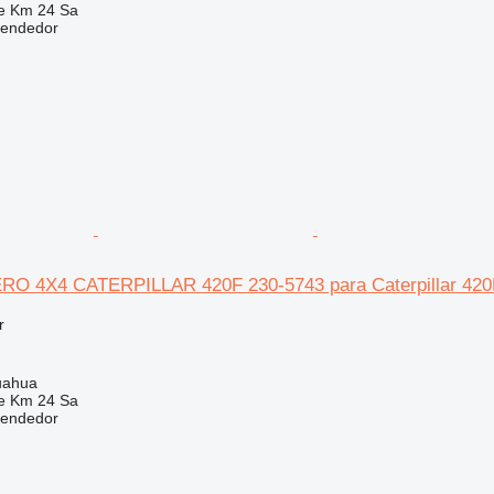
e Km 24 Sa
vendedor
O 4X4 CATERPILLAR 420F 230-5743 para Caterpillar 420F
r
uahua
e Km 24 Sa
vendedor