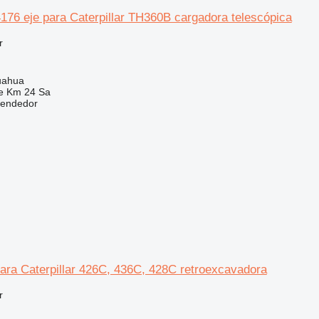
76 eje para Caterpillar TH360B cargadora telescópica
r
uahua
e Km 24 Sa
vendedor
ara Caterpillar 426C, 436C, 428C retroexcavadora
r