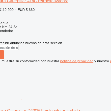
ara Caterpillar 416C retroexcavadora
$112,900
≈ EUR 5,660
uahua
e Km 24 Sa
vendedor
recibir anuncios nuevos de esta sección
uí, muestra su conformidad con nuestra
política de privacidad
y nuestro
ara Caterpillar D400E II volquete articulado