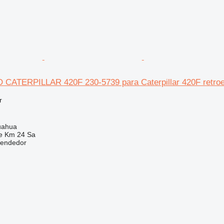
CATERPILLAR 420F 230-5739 para Caterpillar 420F retro
r
uahua
e Km 24 Sa
vendedor