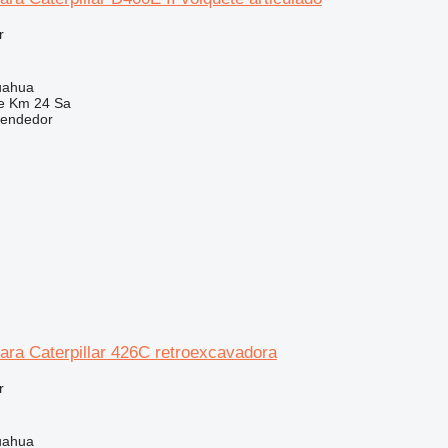
r
uahua
e Km 24 Sa
vendedor
ara Caterpillar 426C retroexcavadora
r
uahua