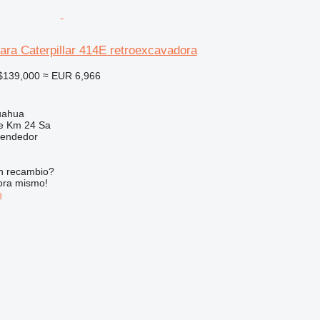
ara Caterpillar 414E retroexcavadora
$139,000
≈ EUR 6,966
uahua
e Km 24 Sa
vendedor
n recambio?
ora mismo!
o