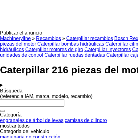
Publicar el anuncio
Machineryline
»
Recambios
»
Caterpillar recambios
Bosch Rex
piezas del motor
Caterpillar bombas hidráulicas
Caterpillar cil
hidráulicos
Caterpillar motores de giro
Caterpillar inyectores
Ca
unidades de control
Caterpillar ruedas dentadas
Caterpillar ca
Caterpillar 216 piezas del m
Búsqueda
(referencia IAM, marca, modelo, recambio)
Categoría
engranajes de árbol de levas
camisas de cilindro
mostrar todos
Categoría del vehículo
maquinaria de construcción