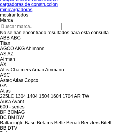
cargadoras de construcción
minicargadoras
mostrar todos
Marca
No se han encontrado resultados para esta consulta
ABB
ABG
Titan
AGCO
AKG
Ahlmann
AS
AZ
Airman
AX
Allis-Chalmers
Aman
Ammann
ASC
Astec
Atlas Copco
GA
Atlas
225LC
1304
1404
1504
1604
1704
AR
TW
Ausa
Avant
600 - series
BF
BOMAG
BC
BM
BW
Baltacıoğlu
Base
Belarus
Belle
Benati
Benzlers
Bitelli
BB
DTV