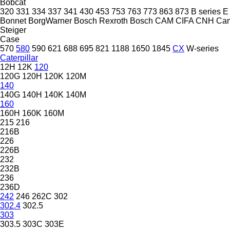
Bobcat
320
331
334
337
341
430
453
753
763
773
863
873
B series
E
Bonnet
BorgWarner
Bosch Rexroth
Bosch
CAM
CIFA
CNH
Ca
Steiger
Case
570
580
590
621
688
695
821
1188
1650
1845
CX
W-series
Caterpillar
12H
12K
120
120G
120H
120K
120M
140
140G
140H
140K
140M
160
160H
160K
160M
215
216
216B
226
226B
232
232B
236
236D
242
246
262C
302
302.4
302.5
303
303.5
303C
303E