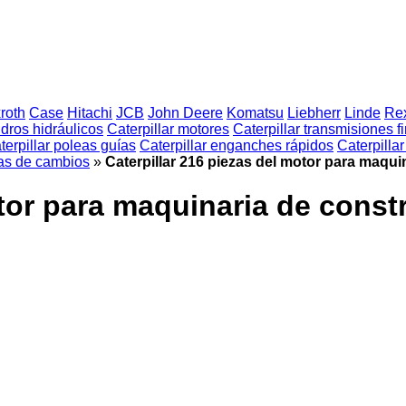
roth
Case
Hitachi
JCB
John Deere
Komatsu
Liebherr
Linde
Rex
indros hidráulicos
Caterpillar motores
Caterpillar transmisiones f
terpillar poleas guías
Caterpillar enganches rápidos
Caterpilla
jas de cambios
»
Caterpillar 216 piezas del motor para maqui
otor para maquinaria de const