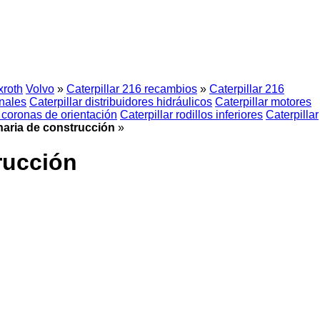
roth
Volvo
»
Caterpillar 216 recambios
»
Caterpillar 216
inales
Caterpillar distribuidores hidráulicos
Caterpillar motores
r coronas de orientación
Caterpillar rodillos inferiores
Caterpillar
naria de construcción
»
rucción