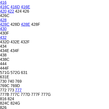
416
416C
416D
416E
420
422
424
426
426C
428
428C
428D
428E
428F
430
430F
432
432D
432E
432F
434
434E
434F
438
438C
444
444F
571G
572G
631
631E
730
740
769
769C
769D
772
773
777
777B
777C
777D
777F
777G
816
824
824C
824G
826