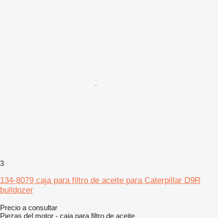
3
134-8079 caja para filtro de aceite para Caterpillar D9R
bulldozer
Precio a consultar
Piezas del motor - caja para filtro de aceite