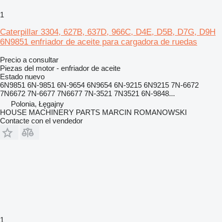
1
Caterpillar 3304, 627B, 637D, 966C, D4E, D5B, D7G, D9H
6N9851 enfriador de aceite para cargadora de ruedas
Precio a consultar
Piezas del motor - enfriador de aceite
Estado
nuevo
6N9851 6N-9851 6N-9654 6N9654 6N-9215 6N9215 7N-6672
7N6672 7N-6677 7N6677 7N-3521 7N3521 6N-9848...
Polonia, Łęgajny
HOUSE MACHINERY PARTS MARCIN ROMANOWSKI
Contacte con el vendedor
1