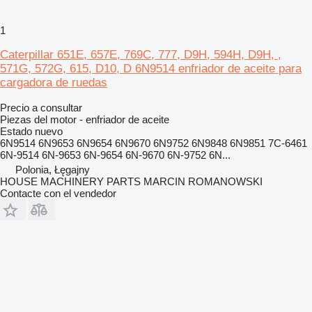
1
Caterpillar 651E, 657E, 769C, 777, D9H, 594H, D9H, ,
571G, 572G, 615, D10, D 6N9514 enfriador de aceite para
cargadora de ruedas
Precio a consultar
Piezas del motor - enfriador de aceite
Estado
nuevo
6N9514 6N9653 6N9654 6N9670 6N9752 6N9848 6N9851 7C-6461
6N-9514 6N-9653 6N-9654 6N-9670 6N-9752 6N...
Polonia, Łęgajny
HOUSE MACHINERY PARTS MARCIN ROMANOWSKI
Contacte con el vendedor