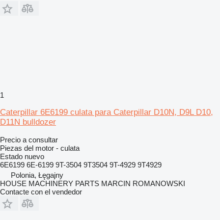
1
Caterpillar 6E6199 culata para Caterpillar D10N, D9L D10,
D11N bulldozer
Precio a consultar
Piezas del motor - culata
Estado
nuevo
6E6199 6E-6199 9T-3504 9T3504 9T-4929 9T4929
Polonia, Łęgajny
HOUSE MACHINERY PARTS MARCIN ROMANOWSKI
Contacte con el vendedor