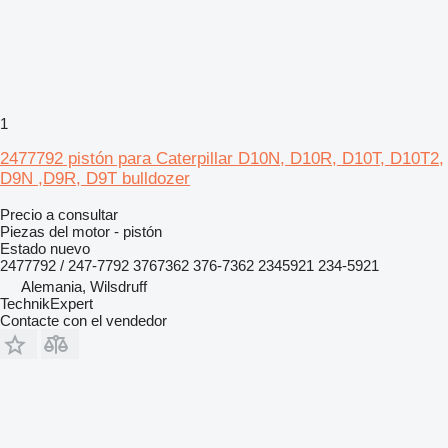
1
2477792 pistón para Caterpillar D10N, D10R, D10T, D10T2,
D9N ,D9R, D9T bulldozer
Precio a consultar
Piezas del motor - pistón
Estado
nuevo
2477792 / 247-7792 3767362 376-7362 2345921 234-5921
Alemania, Wilsdruff
TechnikExpert
Contacte con el vendedor