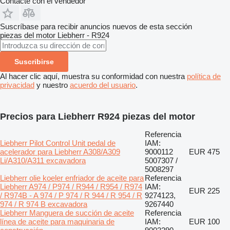
Contacte con el vendedor
Suscríbase para recibir anuncios nuevos de esta sección
piezas del motor
Liebherr - R924
Suscribirse
Al hacer clic aquí, muestra su conformidad con nuestra
política de
privacidad
y nuestro
acuerdo del usuario
.
Precios para Liebherr R924 piezas del motor
Referencia
Liebherr Pilot Control Unit pedal de
IAM:
acelerador para Liebherr A308/A309
9000112
EUR 475
Li/A310/A311 excavadora
5007307 /
5008297
Liebherr olie koeler enfriador de aceite para
Referencia
Liebherr A974 / P974 / R944 / R954 / R974
IAM:
EUR 225
/ R974B - A 974 / P 974 / R 944 / R 954 / R
9274123,
974 / R 974 B excavadora
9267440
Liebherr Manguera de succión de aceite
Referencia
línea de aceite para maquinaria de
IAM:
EUR 100