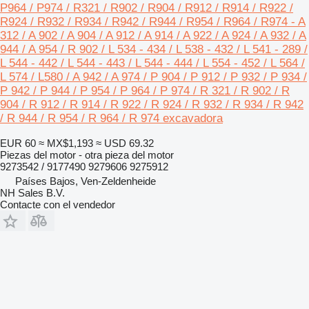
P964 / P974 / R321 / R902 / R904 / R912 / R914 / R922 /
R924 / R932 / R934 / R942 / R944 / R954 / R964 / R974 - A
312 / A 902 / A 904 / A 912 / A 914 / A 922 / A 924 / A 932 / A
944 / A 954 / R 902 / L 534 - 434 / L 538 - 432 / L 541 - 289 /
L 544 - 442 / L 544 - 443 / L 544 - 444 / L 554 - 452 / L 564 /
L 574 / L580 / A 942 / A 974 / P 904 / P 912 / P 932 / P 934 /
P 942 / P 944 / P 954 / P 964 / P 974 / R 321 / R 902 / R
904 / R 912 / R 914 / R 922 / R 924 / R 932 / R 934 / R 942
/ R 944 / R 954 / R 964 / R 974 excavadora
EUR 60
≈ MX$1,193
≈ USD 69.32
Piezas del motor - otra pieza del motor
9273542 / 9177490 9279606 9275912
Países Bajos, Ven-Zeldenheide
NH Sales B.V.
Contacte con el vendedor