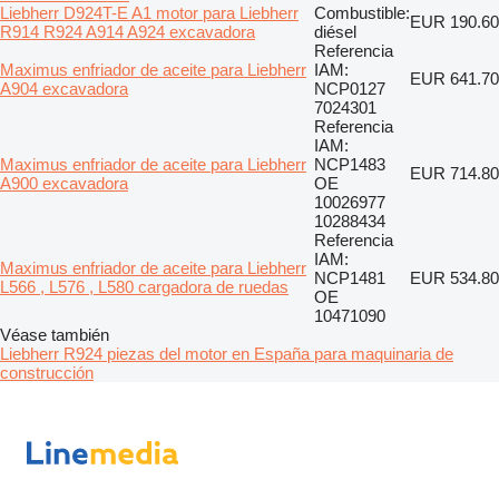
Liebherr D924T-E A1 motor para Liebherr
Combustible:
EUR 190.60
R914 R924 A914 A924 excavadora
diésel
Referencia
Maximus enfriador de aceite para Liebherr
IAM:
EUR 641.70
A904 excavadora
NCP0127
7024301
Referencia
IAM:
Maximus enfriador de aceite para Liebherr
NCP1483
EUR 714.80
A900 excavadora
OE
10026977
10288434
Referencia
IAM:
Maximus enfriador de aceite para Liebherr
NCP1481
EUR 534.80
L566 , L576 , L580 cargadora de ruedas
OE
10471090
Véase también
Liebherr R924 piezas del motor en España para maquinaria de
construcción