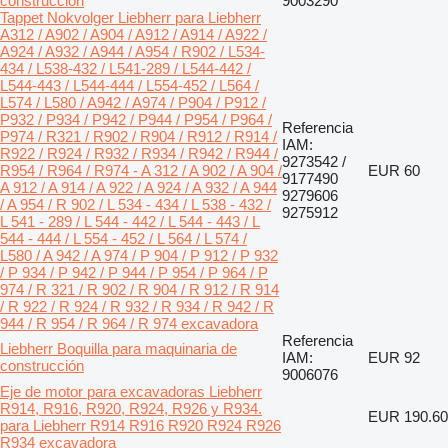
construcción
9003290
Tappet Nokvolger Liebherr para Liebherr
A312 / A902 / A904 / A912 / A914 / A922 /
A924 / A932 / A944 / A954 / R902 / L534-
434 / L538-432 / L541-289 / L544-442 /
L544-443 / L544-444 / L554-452 / L564 /
L574 / L580 / A942 / A974 / P904 / P912 /
P932 / P934 / P942 / P944 / P954 / P964 /
Referencia
P974 / R321 / R902 / R904 / R912 / R914 /
IAM:
R922 / R924 / R932 / R934 / R942 / R944 /
9273542 /
R954 / R964 / R974 - A 312 / A 902 / A 904 /
EUR 60
9177490
A 912 / A 914 / A 922 / A 924 / A 932 / A 944
9279606
/ A 954 / R 902 / L 534 - 434 / L 538 - 432 /
9275912
L 541 - 289 / L 544 - 442 / L 544 - 443 / L
544 - 444 / L 554 - 452 / L 564 / L 574 /
L580 / A 942 / A 974 / P 904 / P 912 / P 932
/ P 934 / P 942 / P 944 / P 954 / P 964 / P
974 / R 321 / R 902 / R 904 / R 912 / R 914
/ R 922 / R 924 / R 932 / R 934 / R 942 / R
944 / R 954 / R 964 / R 974 excavadora
Referencia
Liebherr Boquilla para maquinaria de
IAM:
EUR 92
construcción
9006076
Eje de motor para excavadoras Liebherr
R914, R916, R920, R924, R926 y R934.
EUR 190.60
para Liebherr R914 R916 R920 R924 R926
R934 excavadora