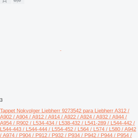
3
Tappet Nokvolger Liebherr 9273542 para Liebherr A312 /
A902 / A904 / A912 / A914 / A922 / A924 / A932 / A944 /
A954 / R902 / L534-434 / L538-432 / L541-289 / L544-442 /
L544-443 / L544-444 / L554-452 / L564 / L574 / L580 / A942
/ A974 / P904 / P912 / P932 / P934 / P942 / P944 / P954 /