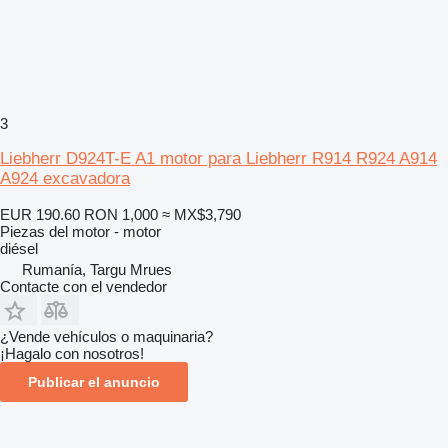
3
Liebherr D924T-E A1 motor para Liebherr R914 R924 A914
A924 excavadora
EUR 190.60
RON 1,000
≈ MX$3,790
Piezas del motor - motor
diésel
Rumanía, Targu Mrues
Contacte con el vendedor
¿Vende vehículos o maquinaria?
¡Hagalo con nosotros!
Publicar el anuncio