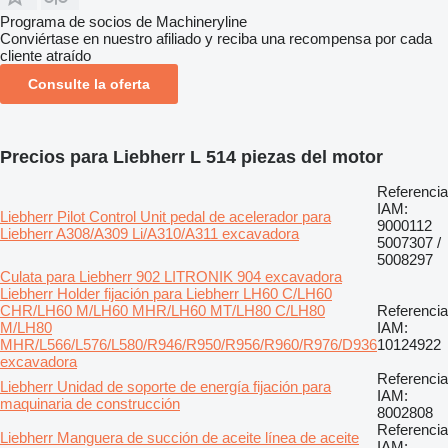
Programa de socios de Machineryline
Conviértase en nuestro afiliado y reciba una recompensa por cada
cliente atraído
Consulte la oferta
Precios para Liebherr L 514 piezas del motor
Referencia
IAM:
Liebherr Pilot Control Unit pedal de acelerador para
9000112
Liebherr A308/A309 Li/A310/A311 excavadora
5007307 /
5008297
Culata para Liebherr 902 LITRONIK 904 excavadora
Liebherr Holder fijación para Liebherr LH60 C/LH60
CHR/LH60 M/LH60 MHR/LH60 MT/LH80 C/LH80
Referencia
M/LH80
IAM:
MHR/L566/L576/L580/R946/R950/R956/R960/R976/D936
10124922
excavadora
Referencia
Liebherr Unidad de soporte de energía fijación para
IAM:
maquinaria de construcción
8002808
Referencia
Liebherr Manguera de succión de aceite línea de aceite
IAM: