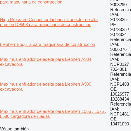
para maquinaria de construcción
9003290
Referencia
IAM:
High Pressure Connector Liebherr Conector de alta
9078325-
presión D9508 para maquinaria de construcción
PE
9078325 /
9078324
Referencia
Liebherr Boquilla para maquinaria de construcción
IAM:
9006076
Referencia
Maximus enfriador de aceite para Liebherr A904
IAM:
excavadora
NCP0127
7024301
Referencia
IAM:
Maximus enfriador de aceite para Liebherr A900
NCP1483
excavadora
OE
10026977
10288434
Referencia
IAM:
Maximus enfriador de aceite para Liebherr L566 , L576 ,
NCP1481
L580 cargadora de ruedas
OE
10471090
Véase también