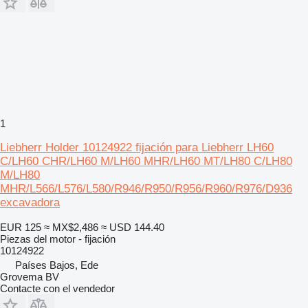
1
Liebherr Holder 10124922 fijación para Liebherr LH60
C/LH60 CHR/LH60 M/LH60 MHR/LH60 MT/LH80 C/LH80
M/LH80
MHR/L566/L576/L580/R946/R950/R956/R960/R976/D936
excavadora
EUR 125
≈ MX$2,486
≈ USD 144.40
Piezas del motor - fijación
10124922
Países Bajos, Ede
Grovema BV
Contacte con el vendedor