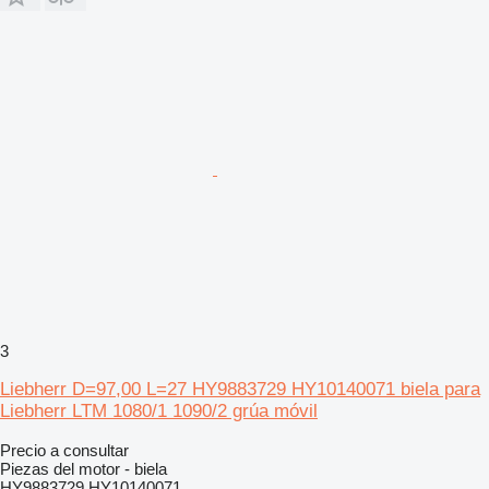
3
Liebherr D=97,00 L=27 HY9883729 HY10140071 biela para
Liebherr LTM 1080/1 1090/2 grúa móvil
Precio a consultar
Piezas del motor - biela
HY9883729 HY10140071