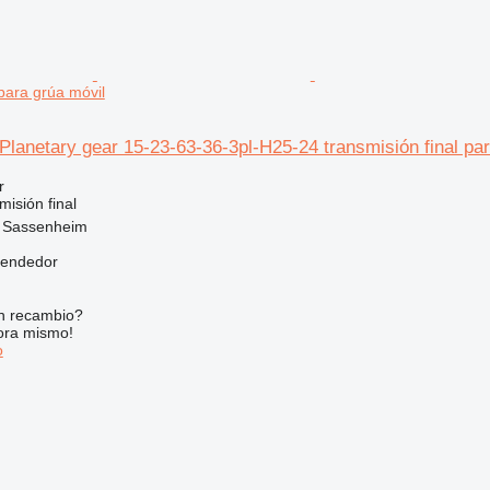
 para grúa móvil
anetary gear 15-23-63-36-3pl-H25-24 transmisión final par
r
isión final
, Sassenheim
vendedor
n recambio?
ora mismo!
o