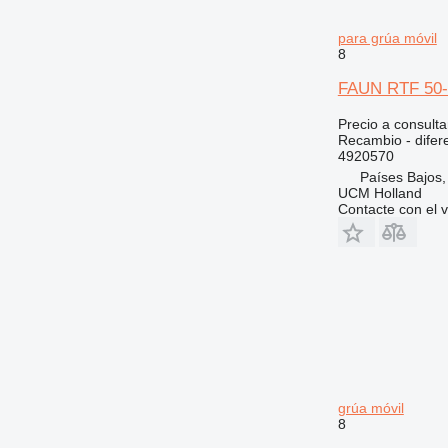
914
920
para grúa móvil
924
8
926
FAUN RTF 50-60
928
Precio a consulta
930
Recambio - difere
931
4920570
936
Países Bajos
UCM Holland
938
Contacte con el 
943
950
953
955
962
963
966
972
grúa móvil
973
8
980