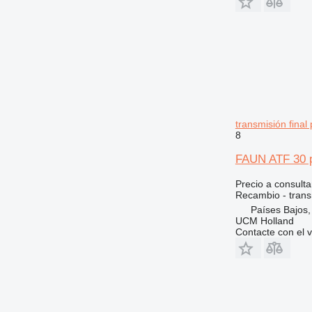
365
8065
374
8080
375
G-Series
390
JS
395
JZ
416
Robot
420
S-Series
transmisión final
422
TM
8
424
FAUN ATF 30 pl
426
428
Precio a consulta
430
Recambio - transm
Países Bajos
432
UCM Holland
434
Contacte con el 
438
444
525
572G
589