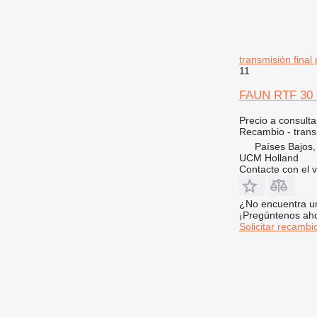
631
730
735
transmisión final
740
11
745
FAUN RTF 30 Pl
769
771
Precio a consulta
Recambio - transm
772
Países Bajos
773
UCM Holland
775
Contacte con el 
777
816
¿No encuentra u
¡Pregúntenos ah
824
Solicitar recambi
826
906
907
908
910