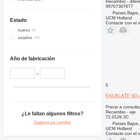
Recambio - difere
315
541
99707307677
316
550
Países Bajos
317
560
UCM Holland
Estado
Contacte con el 
318
926
nuevo
319
8014
usados
320
8015
321
8016
322
8018
Año de fabricación
323
8025
324
8026
–
325
8030
326
8032
5
329
8035
FAUN ATF 60-4
330
8045
336
8050
Precio a consulta
Recambio - eje
¿Le faltan algunos filtros?
340
8052
72.0126.3C
345
8055
Sugiera un cambio
Países Bajos
UCM Holland
349
8056
Contacte con el 
350
8060