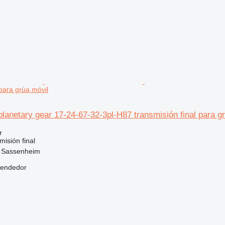
 para grúa móvil
anetary gear 17-24-67-32-3pl-H87 transmisión final para g
r
isión final
, Sassenheim
vendedor