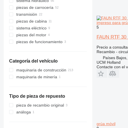
sistema hidráulico
transmisiones finales
piezas de carrocería
ejes
cilindros hidráulicos
transmisión
manguetas de dirección
bombas hidráulicas
brazos
piezas de cabina
estabilizadores hidráulicos
bombas de pistones axiales
cabrestantes para grúa
diferenciales
impreso para grú
5
sistema eléctrico
rótulas de dirección
motores hidráulicos
coronas de orientación
reductores
cabinas
piezas del motor
columnas de dirección
bombas de engranajes
motores de giro
cajas de cambios
lunas de vehículos
circuitos impresos
FAUN RTF 30 C
piezas de funcionamiento
engranajes de dirección
accionamientos giratorios
plumines de grúa
ejes motrices
monitores
motores
parabrisas
Precio a consulta
otras piezas del sistema hidráulico
otras piezas de carrocería
cajas de transferencia
cajas de fusibles
bloques de motor
bloques de elevación
lunas traseras
Recambio - circu
motores eléctricos
Países Bajos
Categoría del vehículo
UCM Holland
otras piezas del sistema eléctrico
Contacte con el 
maquinaria de construcción
maquinaria de minería
grúas
cargadoras de construcción
maquinaria de cantera
grúas móviles
grúas todo terreno
cargadoras de ruedas
volquetes articulados
Tipo de pieza de repuesto
pieza de recambio original
análoga
grúa móvil