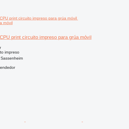
a móvil
PU print circuito impreso para grúa móvil
r
ito impreso
, Sassenheim
vendedor