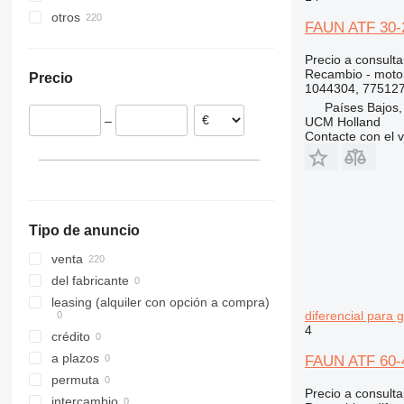
otros
A series
1088
246
411
3200
R-series
WE
EWR
FAUN ATF 30-2 
Países Bajos
B series
1188
247B
426
3400
G-series
Precio a consulta
Polonia
E series
1650
259D
427
3420
L-series
Recambio - motor
Precio
Alemania
S series
1840
262C
436
3800
SD
1044304, 77512
Letonia
T series
1845
262D
437
6090
Países Bajos
–
UCM Holland
Rumanía
2050M
289D
456
F-series
Contacte con el 
CX
301
457
Z-series
SR
302
520
SV
303
525
TR
304
526
Tipo de anuncio
W-series
305
530
306
531
venta
307
532
del fabricante
308
533
leasing (alquiler con opción a compra)
diferencial para 
311
535
4
crédito
312
536
a plazos
FAUN ATF 60-4 
313
537
permuta
314
540
Precio a consulta
intercambio