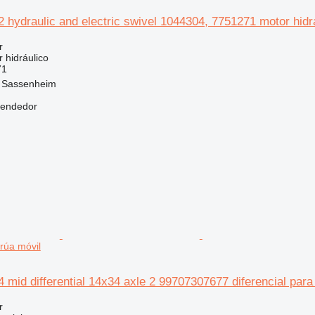
hydraulic and electric swivel 1044304, 7751271 motor hidrá
r
 hidráulico
71
, Sassenheim
vendedor
grúa móvil
mid differential 14x34 axle 2 99707307677 diferencial para
r