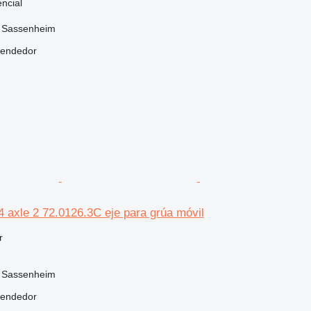
ncial
, Sassenheim
vendedor
 axle 2 72.0126.3C eje para grúa móvil
r
, Sassenheim
vendedor