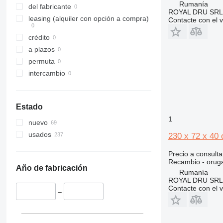
Rumanía
307
533
del fabricante
ROYAL DRU SRL
308
535
leasing (alquiler con opción a compra)
Contacte con el 
311
536
crédito
312
537
a plazos
313
540
permuta
314
541
intercambio
315
550
316
560
317
926
Estado
318
8014
1
nuevo
319
8015
usados
230 x 72 x 40
320
8016
321
8018
Precio a consulta
322
8025
Recambio - orug
Año de fabricación
Rumanía
323
8026
ROYAL DRU SRL
324
8030
Contacte con el 
–
325
8032
326
8035
329
8045