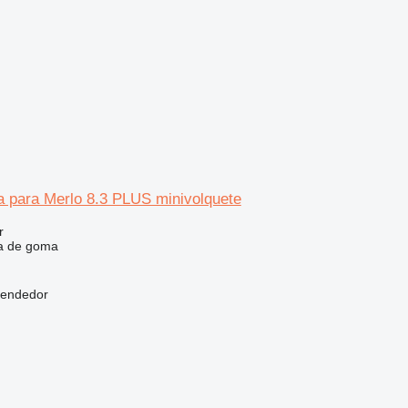
 para Merlo 8.3 PLUS minivolquete
r
a de goma
vendedor