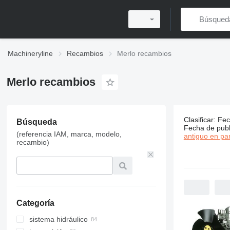
Machineryline
Recambios
Merlo recambios
Merlo recambios
306 anunci
Clasificar
:
Fec
Búsqueda
Fecha de publ
Precio:
(referencia IAM, marca, modelo,
antiguo en par
MX$1,800
recambio)
-
MX$170,000
Categoría
sistema hidráulico