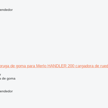
vendedor
 oruga de goma para Merlo HANDLER 200 cargadora de rued
r
a de goma
vendedor