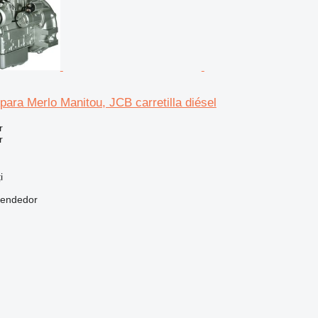
para Merlo Manitou, JCB carretilla diésel
r
r
i
vendedor