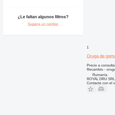
330
8050
336
8052
¿Le faltan algunos filtros?
340
8055
345
8056
Sugiera un cambio
349
8060
350
8065
365
8080
1
374
G-Series
375
JS
Oruga de goma
390
JZ
Precio a consulta
395
Robot
Recambio - orug
416
S-Series
Rumanía
ROYAL DRU SRL
420
TM
Contacte con el 
422
424
426
428
430