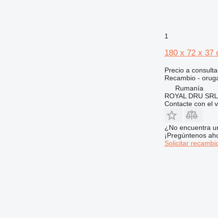
432
434
438
1
444
525
180 x 72 x 37
572G
Precio a consulta
589
Recambio - orug
631
Rumanía
730
ROYAL DRU SRL
Contacte con el 
735
740
¿No encuentra u
745
¡Pregúntenos ah
769
Solicitar recambi
771
772
773
775
777
816