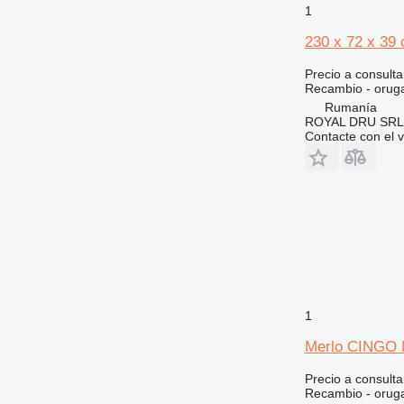
824
1
826
230 x 72 x 39
906
Precio a consulta
907
Recambio - orug
908
Rumanía
910
ROYAL DRU SRL
Contacte con el 
914
920
924
926
928
930
931
936
938
1
943
Merlo CINGO M
950
953
Precio a consulta
Recambio - orug
955