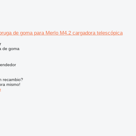
 oruga de goma para Merlo M4.2 cargadora telescópica
r
a de goma
vendedor
n recambio?
ora mismo!
o