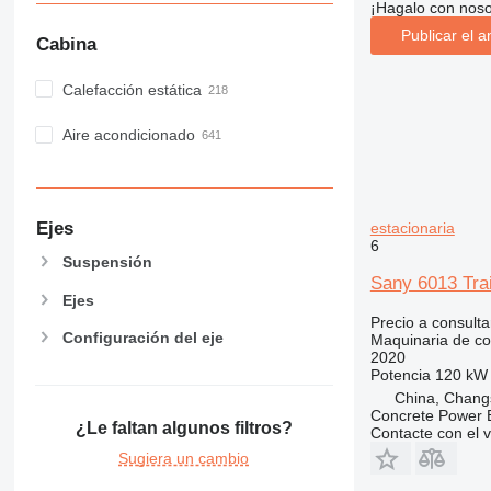
¡Hagalo con noso
Publicar el a
Cabina
Calefacción estática
Aire acondicionado
Ejes
estacionaria
6
Suspensión
Sany 6013 Tr
Ejes
Precio a consulta
Configuración del eje
Maquinaria de co
2020
Potencia
120 kW 
China, Chang
Concrete Power 
¿Le faltan algunos filtros?
Contacte con el 
Sugiera un cambio