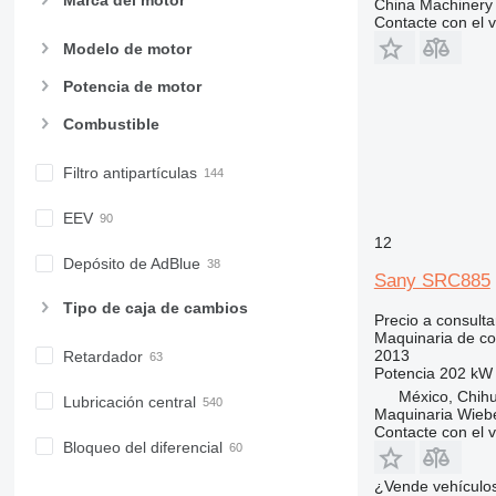
China Machinery 
CB
Contacte con el 
CS
Modelo de motor
D series
Potencia de motor
E-series
Combustible
F-series
GC
Filtro antipartículas
IT
M-series
EEV
MH
12
NR
Depósito de AdBlue
Sany SRC885
PM
Tipo de caja de cambios
RM
Precio a consulta
Maquinaria de co
2013
Retardador
Potencia
202 kW 
México, Chih
Lubricación central
Maquinaria Wieb
Contacte con el 
Bloqueo del diferencial
¿Vende vehículo