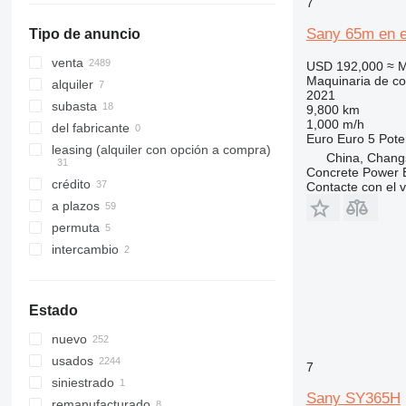
7
mostrar todos
320
8026
Toucan
SY 335H
Sany 65m en e
Tipo de anuncio
321
8030
SY 365
322
8035
SY 375H
SY 365H
venta
USD 192,000
≈ 
Maquinaria de co
323
8055
SY 485H
alquiler
2021
324
CT
SY 550
subasta
9,800 km
1,000 m/h
325
JS
del fabricante
Euro
Euro 5
Pote
326
JZ
leasing (alquiler con opción a compra)
China, Chang
329
NXT
Concrete Power 
crédito
Contacte con el 
330
S-Series
a plazos
336
TM
permuta
340
VMT
intercambio
345
Vibromax
349
350
Estado
365
nuevo
374
usados
390
7
siniestrado
395
Sany SY365H
remanufacturado