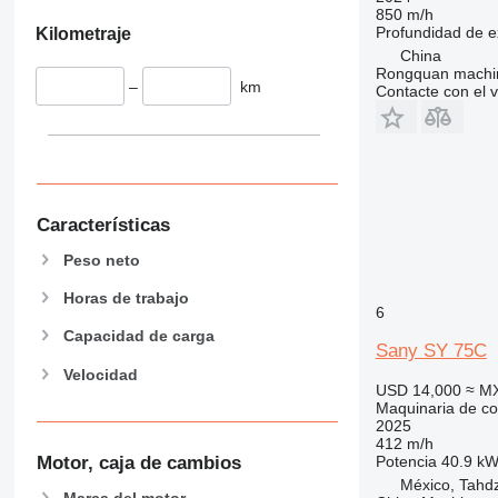
928
850 m/h
Profundidad de e
Kilometraje
930
China
931
Rongquan machi
–
km
Contacte con el 
938
950
953
955
962
Características
963
966
Peso neto
972
Horas de trabajo
973
6
980
Capacidad de carga
Sany SY 75C
982
Velocidad
988
USD 14,000
≈ M
Maquinaria de co
990
2025
992
412 m/h
Motor, caja de cambios
Potencia
40.9 kW
AP
México, Tahd
C-series
Marca del motor