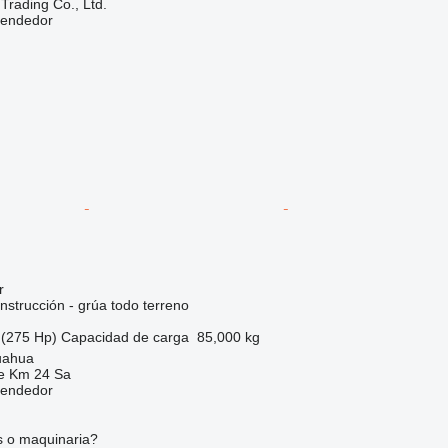
Trading Co., Ltd.
vendedor
r
nstrucción - grúa todo terreno
(275 Hp)
Capacidad de carga
85,000 kg
uahua
e Km 24 Sa
vendedor
s o maquinaria?