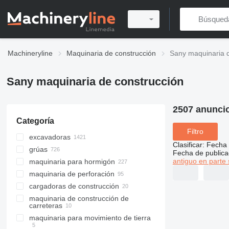
Machineryline
Maquinaria de construcción
Sany maquinaria d
Sany maquinaria de construcción
2507 anunci
Categoría
Filtro
excavadoras
Clasificar
:
Fecha 
grúas
excavadoras de cadenas
Fecha de publica
antiguo en parte 
maquinaria para hormigón
miniexcavadoras
grúas todo terreno
maquinaria de perforación
excavadoras midi
grúas móviles
bombas de hormigón
cargadoras de construcción
excavadoras de ruedas
grúas sobre orugas
camiones hormigoneras
máquinas perforadoras
maquinaria de construcción de
excavadoras anfibias
grúas autocargantes
bombas de hormigón estacionarias
máquinas hincadoras
cargadoras de ruedas
carreteras
retroexcavadoras
grúas torres
perforadoras horizontales
cargadoras telescópicas
maquinaria para movimiento de tierra
auges de colocación del concreto
extendedoras de asfalto
manipuladores de materiales
grúas de puente
minicargadoras