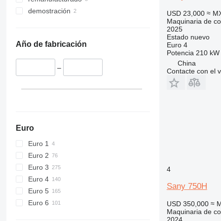
416
demostración
USD 23,000
≈ M
420
Maquinaria de co
424
2025
Estado
nuevo
426
Año de fabricación
Euro 4
428
Potencia
210 kW 
430
China
–
Contacte con el 
432
434
444
589
826
Euro
906
Euro 1
907
Euro 2
908
Euro 3
910
4
Euro 4
914
Sany 750H
Euro 5
918
Euro 6
924
USD 350,000
≈ 
Maquinaria de co
926
2024