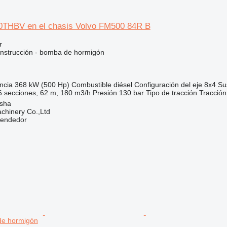
THBV en el chasis Volvo FM500 84R B
r
nstrucción - bomba de hormigón
ncia
368 kW (500 Hp)
Combustible
diésel
Configuración del eje
8x4
Su
secciones, 62 m, 180 m3/h
Presión
130 bar
Tipo de tracción
Tracción
sha
chinery Co.,Ltd
vendedor
de hormigón