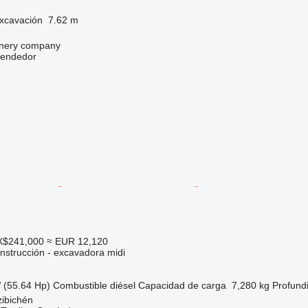
xcavación
7.62 m
nery company
vendedor
X$241,000
≈ EUR 12,120
nstrucción - excavadora midi
 (55.64 Hp)
Combustible
diésel
Capacidad de carga
7,280 kg
Profund
zibichén