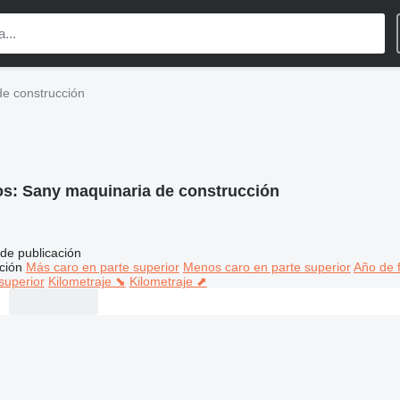
e construcción
os:
Sany maquinaria de construcción
de publicación
ción
Más caro en parte superior
Menos caro en parte superior
Año de f
superior
Kilometraje ⬊
Kilometraje ⬈