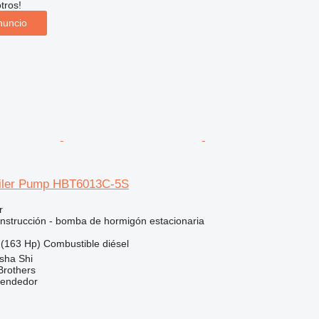
tros!
nuncio
ailer Pump HBT6013C-5S
r
nstrucción - bomba de hormigón estacionaria
(163 Hp)
Combustible
diésel
sha Shi
Brothers
vendedor