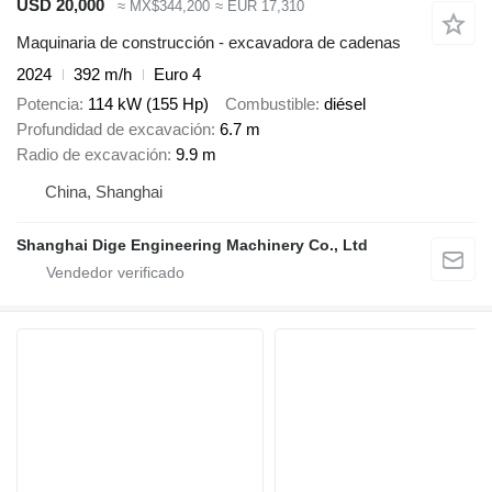
USD 20,000
≈ MX$344,200
≈ EUR 17,310
Maquinaria de construcción - excavadora de cadenas
2024
392 m/h
Euro 4
Potencia
114 kW (155 Hp)
Combustible
diésel
Profundidad de excavación
6.7 m
Radio de excavación
9.9 m
China, Shanghai
Shanghai Dige Engineering Machinery Co., Ltd