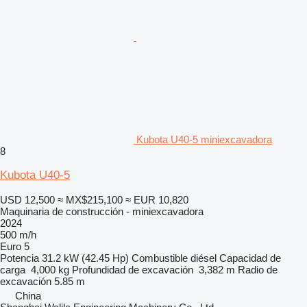
Kubota U40-5 miniexcavadora
8
Kubota U40-5
USD 12,500
≈ MX$215,100
≈ EUR 10,820
Maquinaria de construcción - miniexcavadora
2024
500 m/h
Euro 5
Potencia
31.2 kW (42.45 Hp)
Combustible
diésel
Capacidad de
carga
4,000 kg
Profundidad de excavación
3,382 m
Radio de
excavación
5.85 m
China