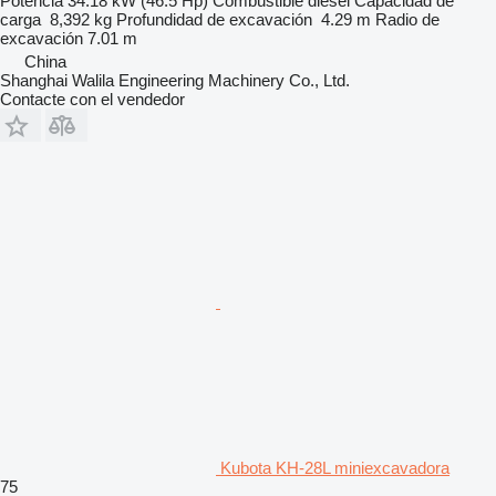
Potencia
34.18 kW (46.5 Hp)
Combustible
diésel
Capacidad de
carga
8,392 kg
Profundidad de excavación
4.29 m
Radio de
excavación
7.01 m
China
Shanghai Walila Engineering Machinery Co., Ltd.
Contacte con el vendedor
Kubota KH-28L miniexcavadora
75