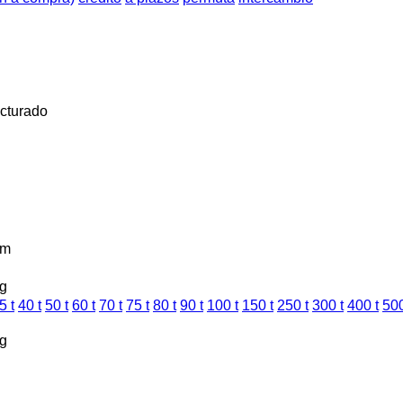
cturado
km
g
5 t
40 t
50 t
60 t
70 t
75 t
80 t
90 t
100 t
150 t
250 t
300 t
400 t
500
g