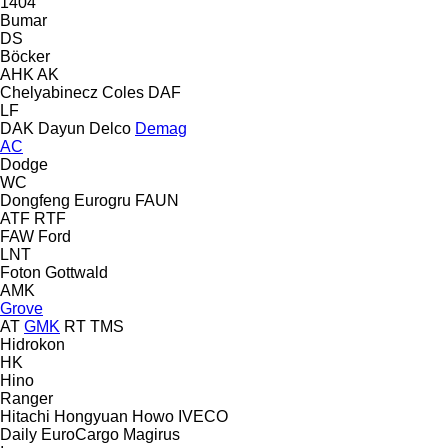
1404
Bumar
DS
Böcker
AHK
AK
Chelyabinecz
Coles
DAF
LF
DAK
Dayun
Delco
Demag
AC
Dodge
WC
Dongfeng
Eurogru
FAUN
ATF
RTF
FAW
Ford
LNT
Foton
Gottwald
AMK
Grove
AT
GMK
RT
TMS
Hidrokon
HK
Hino
Ranger
Hitachi
Hongyuan
Howo
IVECO
Daily
EuroCargo
Magirus