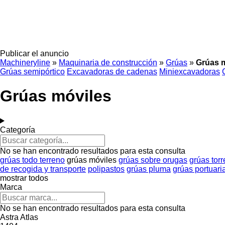
Publicar el anuncio
Machineryline
»
Maquinaria de construcción
»
Grúas
»
Grúas 
Grúas semipórtico
Excavadoras de cadenas
Miniexcavadoras
Grúas móviles
Categoría
No se han encontrado resultados para esta consulta
grúas todo terreno
grúas móviles
grúas sobre orugas
grúas torr
de recogida y transporte
polipastos
grúas pluma
grúas portuari
mostrar todos
Marca
No se han encontrado resultados para esta consulta
Astra
Atlas