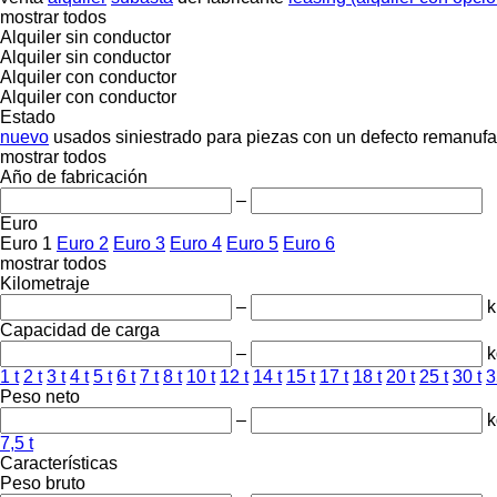
mostrar todos
Alquiler sin conductor
Alquiler sin conductor
Alquiler con conductor
Alquiler con conductor
Estado
nuevo
usados
siniestrado
para piezas
con un defecto
remanufa
mostrar todos
Año de fabricación
–
Euro
Euro 1
Euro 2
Euro 3
Euro 4
Euro 5
Euro 6
mostrar todos
Kilometraje
–
Capacidad de carga
–
k
1 t
2 t
3 t
4 t
5 t
6 t
7 t
8 t
10 t
12 t
14 t
15 t
17 t
18 t
20 t
25 t
30 t
3
Peso neto
–
k
7,5 t
Características
Peso bruto