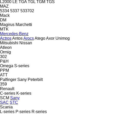
L2000
LE
TGA
TGL
TGM
TGS
MAZ
5334
5337
533702
Mack
DM
Magirus
Marchetti
MTK
Mercedes-Benz
Actros
Antos
Arocs
Atego
Axor
Unimog
Mitsubishi
Nissan
Atleon
Ormig
302
P&H
Omega
S-series
PPM
ATT
Palfinger Sany
Peterbilt
359
Renault
C-series
K-series
SCM
Sany
SAC
STC
Scania
L-series
P-series
R-series