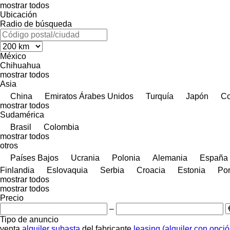
mostrar todos
Ubicación
Radio de búsqueda
México
Chihuahua
mostrar todos
Asia
China
Emiratos Árabes Unidos
Turquía
Japón
Co
mostrar todos
Sudamérica
Brasil
Colombia
mostrar todos
otros
Países Bajos
Ucrania
Polonia
Alemania
España
Finlandia
Eslovaquia
Serbia
Croacia
Estonia
Por
mostrar todos
mostrar todos
Precio
–
Tipo de anuncio
venta
alquiler
subasta
del fabricante
leasing (alquiler con opci