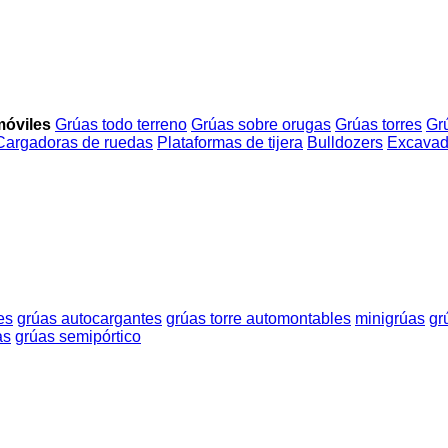
móviles
Grúas todo terreno
Grúas sobre orugas
Grúas torres
Gr
Cargadoras de ruedas
Plataformas de tijera
Bulldozers
Excavad
es
grúas autocargantes
grúas torre automontables
minigrúas
gr
as
grúas semipórtico