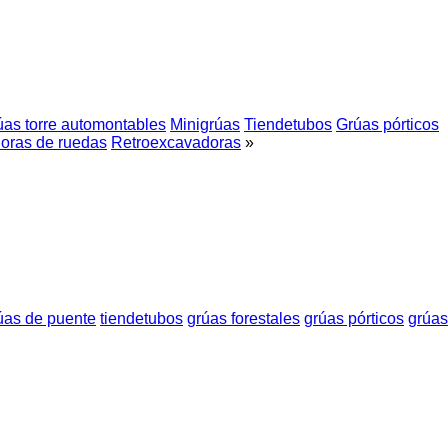
úas torre automontables
Minigrúas
Tiendetubos
Grúas pórticos
oras de ruedas
Retroexcavadoras
»
úas de puente
tiendetubos
grúas forestales
grúas pórticos
grúas