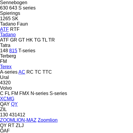
Sennebogen
630
643
S series
Spierings
1265
SK
Tadano Faun
ATF
RTF
Tadano
ATF
GR
GT
HK
TG
TL
TR
Tatra
148
815
T-series
Terberg
FM
Terex
A-series
AC
RC
TC
TTC
Ural
4320
Volvo
C
FL
FM
FMX
N-series
S-series
XCMG
QAY
QY
ZIL
130
431412
ZOOMLION-MAZ
Zoomlion
QY
RT
ZLJ
ÖAF