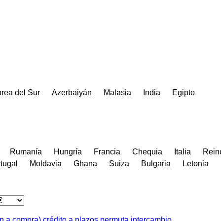
rea del Sur
Azerbaiyán
Malasia
India
Egipto
Rumanía
Hungría
Francia
Chequia
Italia
Rein
tugal
Moldavia
Ghana
Suiza
Bulgaria
Letonia
ón a compra)
crédito
a plazos
permuta
intercambio