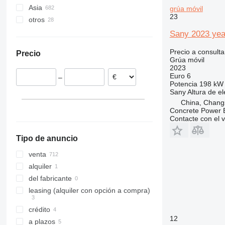
Asia
grúa móvil
T-series
SCC2000
23
otros
China
SCC2500
Emiratos Árabes Unidos
Países Bajos
SCC3000
Sany 2023 yea
Malasia
Alemania
Precio a consulta
Precio
España
Grúa móvil
2023
Ucrania
Euro 6
–
Polonia
Potencia
198 kW 
Sany
Altura de e
Reino Unido
China, Chang
Bélgica
Concrete Power 
Contacte con el 
Tipo de anuncio
venta
alquiler
del fabricante
leasing (alquiler con opción a compra)
crédito
12
a plazos