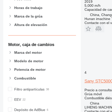
2019
5,000 m/h
Horas de trabajo
Capacidad de ca
China, Chang
Marca de la grúa
Hunan imachine T
Contacte con el 
Altura de elevación
Motor, caja de cambios
Marca del motor
Modelo de motor
Potencia de motor
4
Combustible
Sany STC500
Filtro antipartículas
Precio a consulta
Grúa móvil
Combustible
diés
EEV
China
LIHENG MACHI
Depósito de AdBlue
Contacte con el 