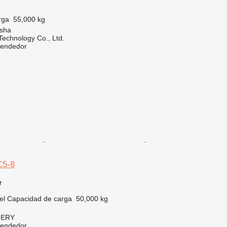
rga
55,000 kg
sha
echnology Co., Ltd.
vendedor
C5-8
r
el
Capacidad de carga
50,000 kg
NERY
vendedor