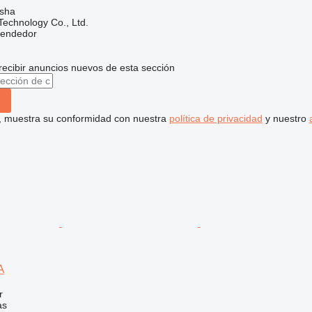
sha
echnology Co., Ltd.
vendedor
recibir anuncios nuevos de esta sección
uí, muestra su conformidad con nuestra
política de privacidad
y nuestro
A
r
as