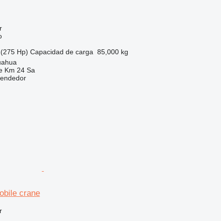
r
o
(275 Hp)
Capacidad de carga
85,000 kg
uahua
e Km 24 Sa
vendedor
obile crane
r