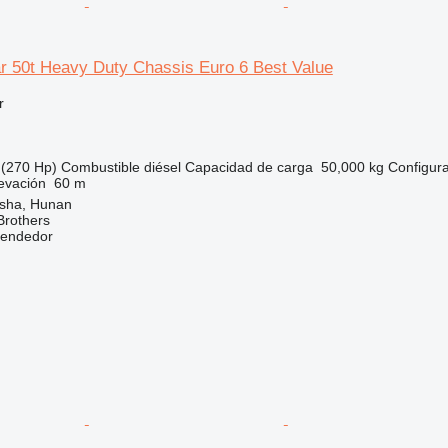
r 50t Heavy Duty Chassis Euro 6 Best Value
r
(270 Hp)
Combustible
diésel
Capacidad de carga
50,000 kg
Configura
levación
60 m
sha, Hunan
Brothers
vendedor