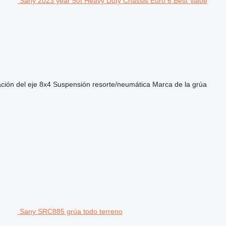
Sany 2023 year 50t Heavy Duty Chassis Euro 6 Best Value
ción del eje
8x4
Suspensión
resorte/neumática
Marca de la grúa
Sany SRC885 grúa todo terreno