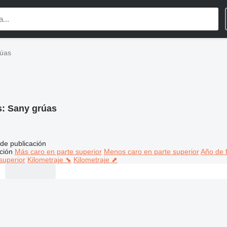
rúas
s:
Sany grúas
de publicación
ción
Más caro en parte superior
Menos caro en parte superior
Año de f
superior
Kilometraje ⬊
Kilometraje ⬈