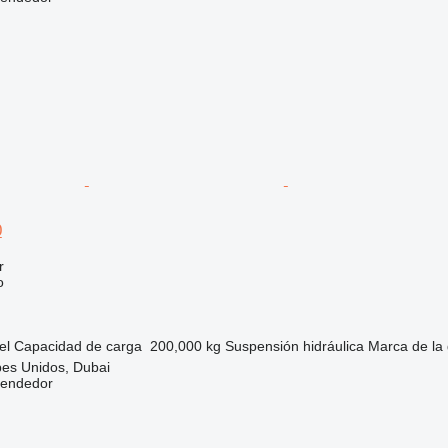
0
r
o
el
Capacidad de carga
200,000 kg
Suspensión
hidráulica
Marca de la
bes Unidos, Dubai
vendedor