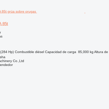
 85t
r
as
(284 Hp)
Combustible
diésel
Capacidad de carga
85,000 kg
Altura de
sha
chinery Co.,Ltd
vendedor