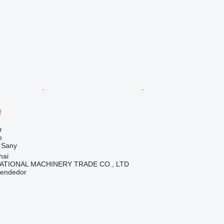
0
r
o
Sany
hai
ATIONAL MACHINERY TRADE CO., LTD
vendedor