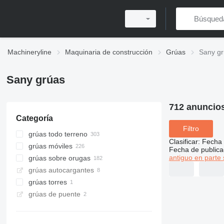
Machineryline
Maquinaria de construcción
Grúas
Sany g
Sany grúas
712 anuncio
Categoría
Filtro
grúas todo terreno
Clasificar
:
Fecha 
grúas móviles
Fecha de publica
antiguo en parte 
grúas sobre orugas
grúas autocargantes
grúas torres
grúas de puente