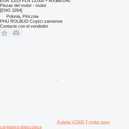
EUR 3,019
PLN 13,000
≈ MX$60,040
Piezas del motor - motor
[ENG 3264]
Polonia, Pińczów
PHU ROLBUD Części zamienne
Contacte con el vendedor
Kubota V3300-T motor para
cargadora telescópica