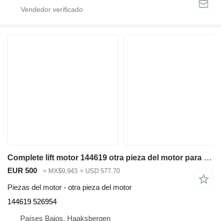
Complete lift motor 144619 otra pieza del motor para Linde K15-4 / Still MX15-4 preparador de pedidos
EUR 500
≈ MX$9,943
≈ USD 577.70
Piezas del motor - otra pieza del motor
144619 526954
Países Bajos, Haaksbergen