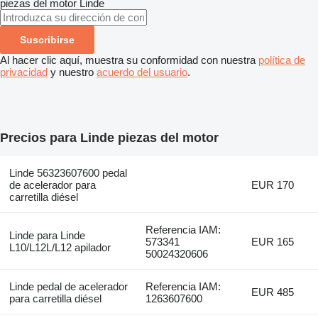
piezas del motor
Linde
Suscribirse
Al hacer clic aquí, muestra su conformidad con nuestra
política de
privacidad
y nuestro
acuerdo del usuario
.
Precios para Linde piezas del motor
Linde 56323607600 pedal
de acelerador para
EUR 170
carretilla diésel
Referencia IAM:
Linde para Linde
573341
EUR 165
L10/L12L/L12 apilador
50024320606
Linde pedal de acelerador
Referencia IAM:
EUR 485
para carretilla diésel
1263607600