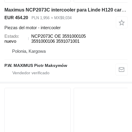
Maximus NCP2073C intercooler para Linde H120 carretilla elevadora
EUR 454.20
PLN 1,956
≈ MX$9,034
Piezas del motor - intercooler
Estado
NCP2073C OE 3591000105
nuevo
3591000106 3591071001
Polonia, Kargowa
P.W. MAXIMUS Piotr Maksymów