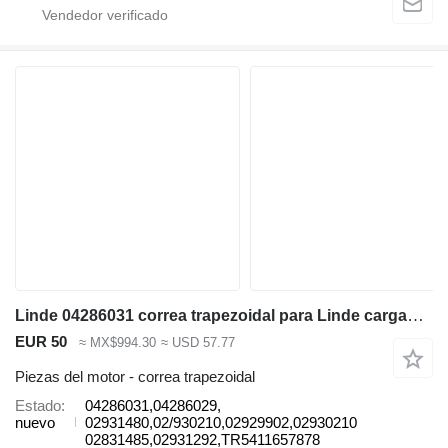
Linde 04286031 correa trapezoidal para Linde cargadora telescópica
EUR 50
≈ MX$994.30
≈ USD 57.77
Piezas del motor - correa trapezoidal
Estado
04286031,04286029,
nuevo
02931480,02/930210,02929902,02930210
02831485,02931292,TR5411657878