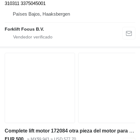
310311 3375045001
Países Bajos, Haaksbergen
Forklift Focus B.V.
Complete lift motor 172084 otra pieza del motor para Linde K15-4 / Still MX15-4 carretilla elevadora
EUR 500
≈ MX$9,943
≈ USD 577.70