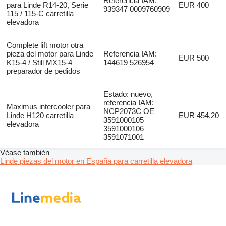
Referencia IAM:
para Linde R14-20, Serie
EUR 400
939347 0009760909
115 / 115-C carretilla
elevadora
Complete lift motor otra
pieza del motor para Linde
Referencia IAM:
EUR 500
K15-4 / Still MX15-4
144619 526954
preparador de pedidos
Estado: nuevo,
referencia IAM:
Maximus intercooler para
NCP2073C OE
Linde H120 carretilla
EUR 454.20
3591000105
elevadora
3591000106
3591071001
Véase también
Linde piezas del motor en España para carretilla elevadora