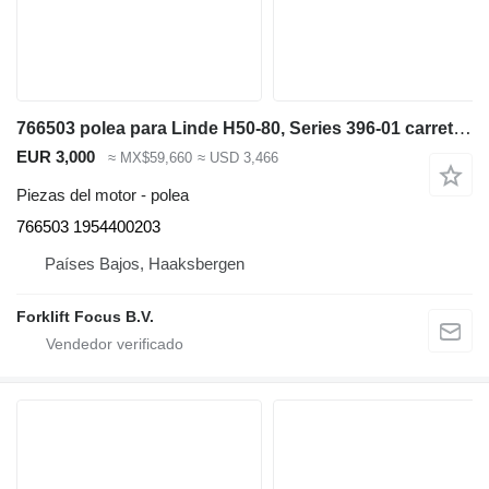
766503 polea para Linde H50-80, Series 396-01 carretilla de gas
EUR 3,000
≈ MX$59,660
≈ USD 3,466
Piezas del motor - polea
766503 1954400203
Países Bajos, Haaksbergen
Forklift Focus B.V.