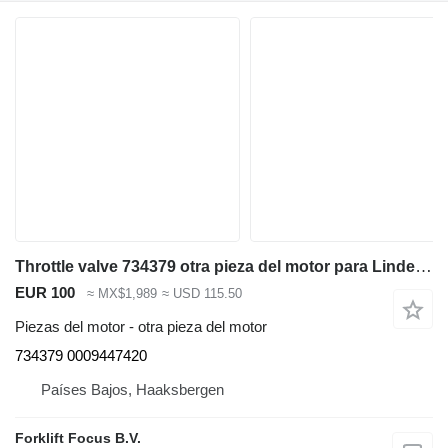
Throttle valve 734379 otra pieza del motor para Linde L14-20 Series 1173 apilador
EUR 100
≈ MX$1,989
≈ USD 115.50
Piezas del motor - otra pieza del motor
734379 0009447420
Países Bajos, Haaksbergen
Forklift Focus B.V.