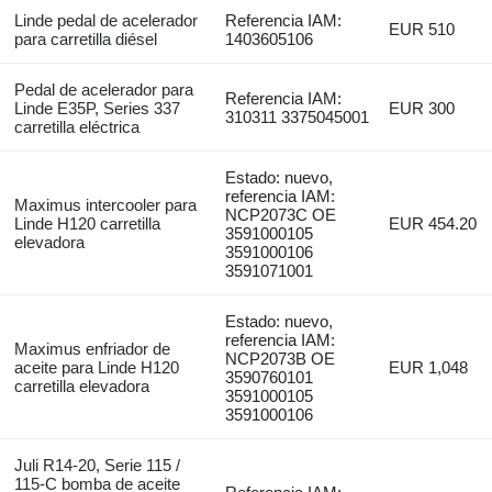
Linde pedal de acelerador
Referencia IAM:
EUR 510
para carretilla diésel
1403605106
Pedal de acelerador para
Referencia IAM:
Linde E35P, Series 337
EUR 300
310311 3375045001
carretilla eléctrica
Estado: nuevo,
referencia IAM:
Maximus intercooler para
NCP2073C OE
Linde H120 carretilla
EUR 454.20
3591000105
elevadora
3591000106
3591071001
Estado: nuevo,
referencia IAM:
Maximus enfriador de
NCP2073B OE
aceite para Linde H120
EUR 1,048
3590760101
carretilla elevadora
3591000105
3591000106
Juli R14-20, Serie 115 /
115-C bomba de aceite