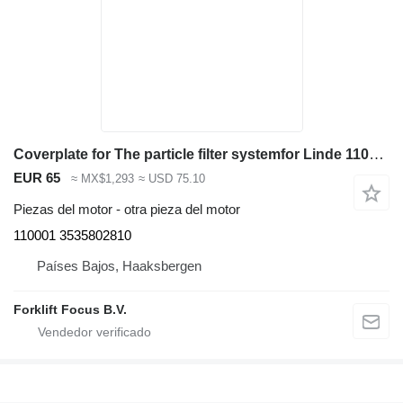
Coverplate for The particle filter systemfor Linde 110001 para Linde Linde H50-80, Series 353-02 carretilla diésel
EUR 65
≈ MX$1,293
≈ USD 75.10
Piezas del motor - otra pieza del motor
110001 3535802810
Países Bajos, Haaksbergen
Forklift Focus B.V.