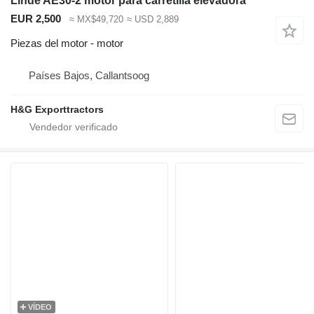
Linde AE30-2 motor para carretilla elevadora
EUR 2,500
≈ MX$49,720
≈ USD 2,889
Piezas del motor - motor
Países Bajos, Callantsoog
H&G Exporttractors
VÍDEO