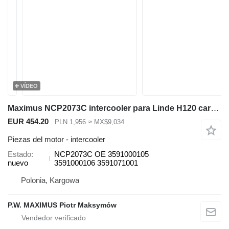
VÍDEO
Maximus NCP2073C intercooler para Linde H120 carretilla elevadora
EUR 454.20
PLN 1,956
≈ MX$9,034
Piezas del motor - intercooler
Estado
NCP2073C OE 3591000105
nuevo
3591000106 3591071001
Polonia, Kargowa
P.W. MAXIMUS Piotr Maksymów