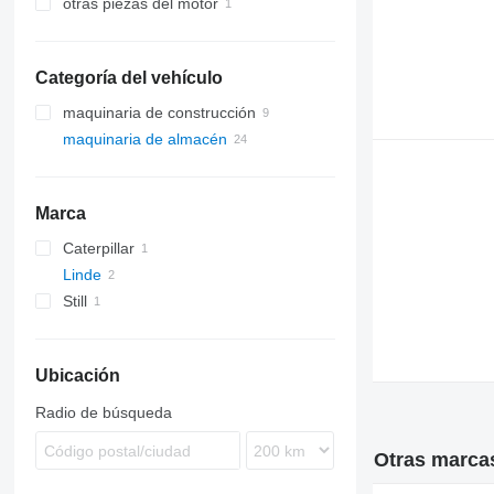
otras piezas del motor
Categoría del vehículo
maquinaria de construcción
maquinaria de almacén
excavadoras
carretillas elevadoras
retroexcavadoras
carretillas diésel
Marca
carretillas eléctricas
carretillas de gas
Caterpillar
transpaletas eléctricas
Linde
DP
preparadores de pedidos
Still
GP
H-series
cargadoras telescópicas
H 20
carretillas retráctiles
H 50
Ubicación
apiladores
Radio de búsqueda
Otras marcas