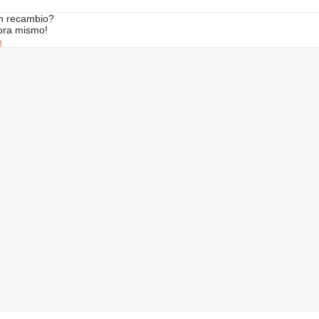
n recambio?
ora mismo!
o