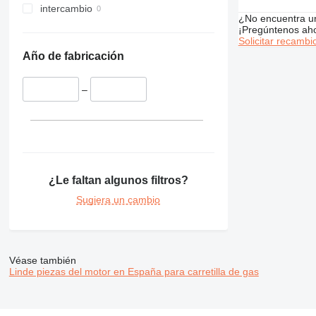
intercambio
¿No encuentra u
¡Pregúntenos ah
Solicitar recambi
Año de fabricación
–
¿Le faltan algunos filtros?
Sugiera un cambio
Véase también
Linde piezas del motor en España para carretilla de gas