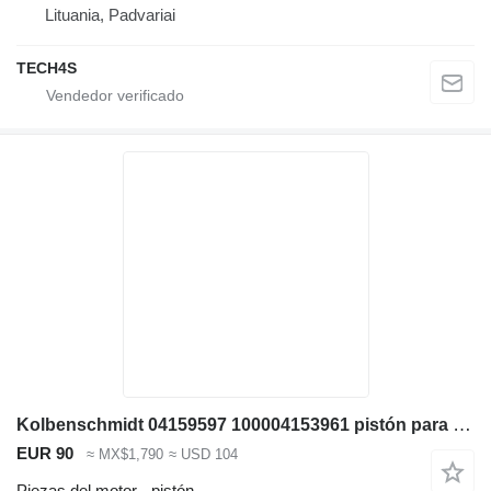
Lituania, Padvariai
TECH4S
Kolbenschmidt 04159597 100004153961 pistón para Deutz carretilla elevadora
EUR 90
≈ MX$1,790
≈ USD 104
Piezas del motor - pistón