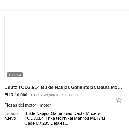
VÍDEO
Deutz TCD3.6L4 Būklė Naujas Gamintojas Deutz Modelis TCD3.6L4 Tinka t motor para Manitou MLT41 cargadora telescópica
EUR 10,000
≈ MX$198,900
≈ USD 11,550
Piezas del motor - motor
Estado
Būklė Naujas Gamintojas Deutz Modelis
nuevo
TCD3.6L4 Tinka technikai Manitou MLT741
Case MX285 Detales...