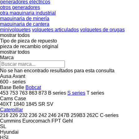
generadores eléctricos
otros generadores
otra maquinaria industrial
maquinaria de minería
maquinaria de cantera
minivolquetes
volquetes articulados
volquetes de orugas
mostrar todos
Tipo de pieza de repuesto
pieza de recambio original
mostrar todos
Marca
No se han encontrado resultados para esta consulta
Ausa
Avant
600 - series
Base
Belle
Bobcat
453
753
763
863
873
B series
S series
T series
Cams
Case
40XT
1840
1845
SR
SV
Caterpillar
216
226
232
236
242
246
247B
259B3
262C
C-series
Cummins
Eurocomach
FPT
Gehl
SL
Hyundai
HSL