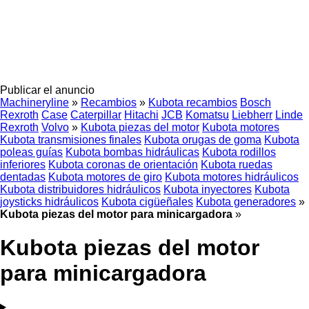
Publicar el anuncio
Machineryline
»
Recambios
»
Kubota recambios
Bosch
Rexroth
Case
Caterpillar
Hitachi
JCB
Komatsu
Liebherr
Linde
Rexroth
Volvo
»
Kubota piezas del motor
Kubota motores
Kubota transmisiones finales
Kubota orugas de goma
Kubota
poleas guías
Kubota bombas hidráulicas
Kubota rodillos
inferiores
Kubota coronas de orientación
Kubota ruedas
dentadas
Kubota motores de giro
Kubota motores hidráulicos
Kubota distribuidores hidráulicos
Kubota inyectores
Kubota
joysticks hidráulicos
Kubota cigüeñales
Kubota generadores
»
Kubota piezas del motor para minicargadora
»
Kubota piezas del motor
para minicargadora