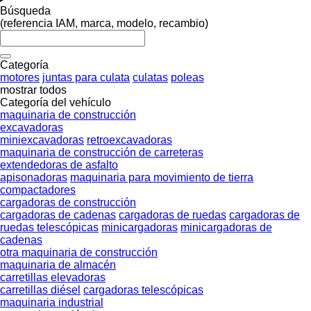
Búsqueda
(referencia IAM, marca, modelo, recambio)
Categoría
motores
juntas para culata
culatas
poleas
mostrar todos
Categoría del vehículo
maquinaria de construcción
excavadoras
miniexcavadoras
retroexcavadoras
maquinaria de construcción de carreteras
extendedoras de asfalto
apisonadoras
maquinaria para movimiento de tierra
compactadores
cargadoras de construcción
cargadoras de cadenas
cargadoras de ruedas
cargadoras de
ruedas telescópicas
minicargadoras
minicargadoras de
cadenas
otra maquinaria de construcción
maquinaria de almacén
carretillas elevadoras
carretillas diésel
cargadoras telescópicas
maquinaria industrial