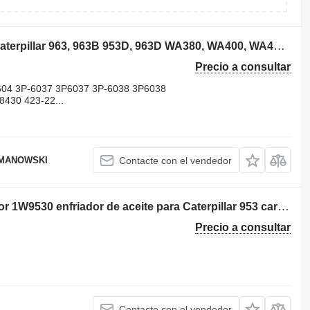
5C5236 engranaje de cigüeñal para Caterpillar 963, 963B 953D, 963D WA380, WA400, WA430 GD535, WA380-6, WA380-7 cargadora de ruedas
Precio a consultar
604 3P-6037 3P6037 3P-6038 3P6038
430 423-22...
OMANOWSKI
Contacte con el vendedor
Por: Caterpillar 953 20Z02819 Radiador 1W9530 enfriador de aceite para Caterpillar 953 cargadora de cadenas
Precio a consultar
Contacte con el vendedor