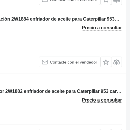
Por: Caterpillar 953C 2ZN01046 Radiación 2W1884 enfriador de aceite para Caterpillar 953C 2ZN01046 cargadora de cadenas
Precio a consultar
Contacte con el vendedor
Por: Caterpillar 953 77Y01385 Radiador 2W1882 enfriador de aceite para Caterpillar 953 cargadora de cadenas
Precio a consultar