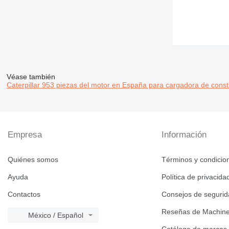
Véase también
Caterpillar 953 piezas del motor en España para cargadora de const
Empresa
Información
Quiénes somos
Términos y condicio
Ayuda
Política de privacida
Contactos
Consejos de seguri
Reseñas de Machine
México / Español