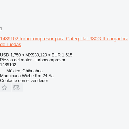
1
1489102 turbocompresor para Caterpillar 980G II cargadora
de ruedas
USD 1,750
≈ MX$30,120
≈ EUR 1,515
Piezas del motor - turbocompresor
1489102
México, Chihuahua
Maquinaria Wiebe Km 24 Sa
Contacte con el vendedor