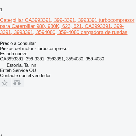
1
Caterpillar CA3993391, 399-3391, 3993391 turbocompresor
para Caterpillar 980, 980K, 623, 621, CA3993391, 399-
3391, 3993391, 3594080, 359-4080 cargadora de ruedas
Precio a consultar
Piezas del motor - turbocompresor
Estado
nuevo
CA3993391, 399-3391, 3993391, 3594080, 359-4080
Estonia, Tallinn
Eriteh Service OÜ
Contacte con el vendedor