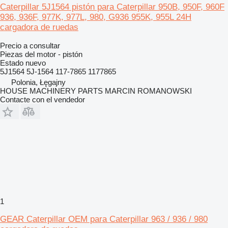
Caterpillar 5J1564 pistón para Caterpillar 950B, 950F, 960F
936, 936F, 977K, 977L, 980, G936 955K, 955L 24H
cargadora de ruedas
Precio a consultar
Piezas del motor - pistón
Estado
nuevo
5J1564 5J-1564 117-7865 1177865
Polonia, Łęgajny
HOUSE MACHINERY PARTS MARCIN ROMANOWSKI
Contacte con el vendedor
1
GEAR Caterpillar OEM para Caterpillar 963 / 936 / 980