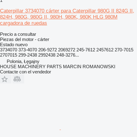
1
Caterpillar 3734070 cárter para Caterpillar 980G II 824G II,
824H, 980G, 980G II, 980H, 980K, 980K HLG 980M
cargadora de ruedas
Precio a consultar
Piezas del motor - cárter
Estado
nuevo
3734070 373-4070 206-9272 2069272 245-7612 2457612 270-7015
2707015 299-2438 2992438 248-3276...
Polonia, Łęgajny
HOUSE MACHINERY PARTS MARCIN ROMANOWSKI
Contacte con el vendedor