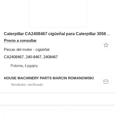
Caterpillar CA2408467 cigüeñal para Caterpillar 3056E, 550B, 560B, 564, 574B, 924G, 924GZ, 930G, IT28G, M316C, M318C, M318C, M322C cargadora de ruedas
Precio a consultar
Piezas del motor - cigüeñal
CA2408467, 240-8467, 2408467
Polonia, Łęgajny
HOUSE MACHINERY PARTS MARCIN ROMANOWSKI