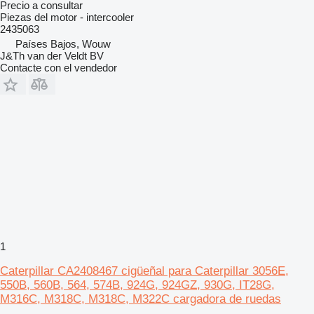
Precio a consultar
Piezas del motor - intercooler
2435063
Países Bajos, Wouw
J&Th van der Veldt BV
Contacte con el vendedor
1
Caterpillar CA2408467 cigüeñal para Caterpillar 3056E,
550B, 560B, 564, 574B, 924G, 924GZ, 930G, IT28G,
M316C, M318C, M318C, M322C cargadora de ruedas