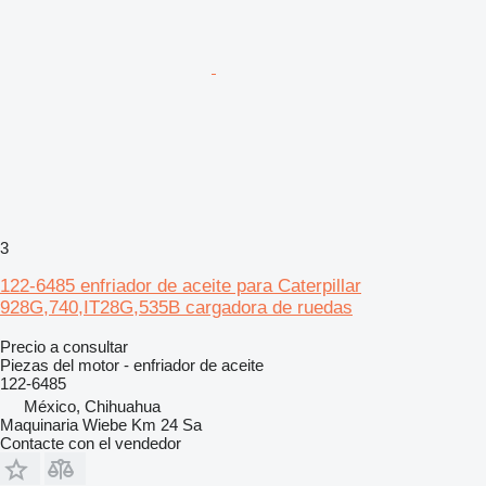
3
122-6485 enfriador de aceite para Caterpillar
928G,740,IT28G,535B cargadora de ruedas
Precio a consultar
Piezas del motor - enfriador de aceite
122-6485
México, Chihuahua
Maquinaria Wiebe Km 24 Sa
Contacte con el vendedor