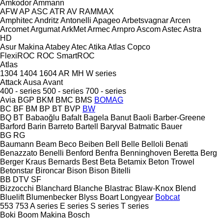
Amkodor
Ammann
AFW
AP
ASC
ATR
AV
RAMMAX
Amphitec
Andritz
Antonelli
Apageo
Arbetsvagnar
Arcen
Arcomet
Argumat
ArkMet
Armec
Arnpro
Ascom
Astec
Astra
HD
Asur Makina
Atabey
Atec
Atika
Atlas Copco
FlexiROC
ROC
SmartROC
Atlas
1304
1404
1604
AR
MH
W series
Attack
Ausa
Avant
400 - series
500 - series
700 - series
Avia
BGP
BKM
BMC
BMS
BOMAG
BC
BF
BM
BP
BT
BVP
BW
BQ
BT
Babaoğlu
Bafalt
Bagela
Banut
Baoli
Barber-Greene
Barford
Barin
Barreto
Bartell
Baryval
Batmatic
Bauer
BG
RG
Baumann
Beam
Beco
Beiben
Bell
Belle
Belloli
Benati
Benazzato
Benelli
Benford
Benfra
Benninghoven
Beretta
Berg
Berger Kraus
Bernards
Best
Beta
Betamix
Beton Trowel
Betonstar
Bironcar
Bison
Bison
Bitelli
BB
DTV
SF
Bizzocchi
Blanchard
Blanche
Blastrac
Blaw-Knox
Blend
Bluelift
Blumenbecker
Blyss
Boart Longyear
Bobcat
553
753
A series
E series
S series
T series
Boki
Boom Makina
Bosch