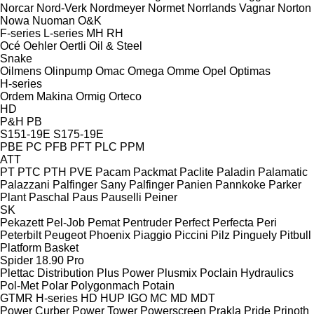
Norcar
Nord-Verk
Nordmeyer
Normet
Norrlands Vagnar
Norton
Nowa
Nuoman
O&K
F-series
L-series
MH
RH
Océ
Oehler
Oertli
Oil & Steel
Snake
Oilmens
Olinpump
Omac
Omega
Omme
Opel
Optimas
H-series
Ordem Makina
Ormig
Orteco
HD
P&H
PB
S151-19E
S175-19E
PBE
PC
PFB
PFT
PLC
PPM
ATT
PT
PTC
PTH
PVE
Pacam
Packmat
Paclite
Paladin
Palamatic
Palazzani
Palfinger Sany
Palfinger
Panien
Pannkoke
Parker
Plant
Paschal
Paus
Pauselli
Peiner
SK
Pekazett
Pel-Job
Pemat
Pentruder
Perfect
Perfecta
Peri
Peterbilt
Peugeot
Phoenix
Piaggio
Piccini
Pilz
Pinguely
Pitbull
Platform Basket
Spider 18.90 Pro
Plettac Distribution
Plus Power
Plusmix
Poclain Hydraulics
Pol-Met
Polar
Polygonmach
Potain
GTMR
H-series
HD
HUP
IGO
MC
MD
MDT
Power Curber
Power Tower
Powerscreen
Prakla
Pride
Prinoth