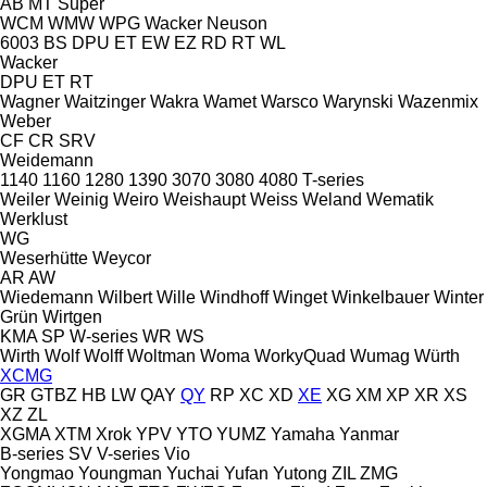
AB
MT
Super
WCM
WMW
WPG
Wacker Neuson
6003
BS
DPU
ET
EW
EZ
RD
RT
WL
Wacker
DPU
ET
RT
Wagner
Waitzinger
Wakra
Wamet
Warsco
Warynski
Wazenmix
Weber
CF
CR
SRV
Weidemann
1140
1160
1280
1390
3070
3080
4080
T-series
Weiler
Weinig
Weiro
Weishaupt
Weiss
Weland
Wematik
Werklust
WG
Weserhütte
Weycor
AR
AW
Wiedemann
Wilbert
Wille
Windhoff
Winget
Winkelbauer
Winter
Grün
Wirtgen
KMA
SP
W-series
WR
WS
Wirth
Wolf
Wolff
Woltman
Woma
WorkyQuad
Wumag
Würth
XCMG
GR
GTBZ
HB
LW
QAY
QY
RP
XC
XD
XE
XG
XM
XP
XR
XS
XZ
ZL
XGMA
XTM
Xrok
YPV
YTO
YUMZ
Yamaha
Yanmar
B-series
SV
V-series
Vio
Yongmao
Youngman
Yuchai
Yufan
Yutong
ZIL
ZMG