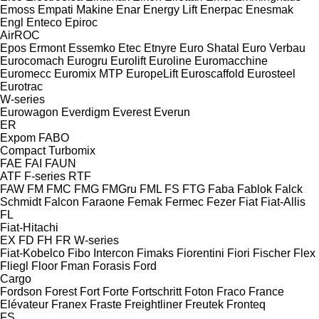
Emoss
Empati Makine
Enar
Energy Lift
Enerpac
Enesmak
Engl
Enteco
Epiroc
AirROC
Epos
Ermont
Essemko
Etec
Etnyre
Euro Shatal
Euro Verbau
Eurocomach
Eurogru
Eurolift
Euroline
Euromacchine
Euromecc
Euromix MTP
EuropeLift
Euroscaffold
Eurosteel
Eurotrac
W-series
Eurowagon
Everdigm
Everest
Everun
ER
Expom
FABO
Compact
Turbomix
FAE
FAI
FAUN
ATF
F-series
RTF
FAW
FM
FMC
FMG
FMGru
FML
FS
FTG
Faba
Fablok
Falck
Schmidt
Falcon
Faraone
Femak
Fermec
Fezer
Fiat
Fiat-Allis
FL
Fiat-Hitachi
EX
FD
FH
FR
W-series
Fiat-Kobelco
Fibo Intercon
Fimaks
Fiorentini
Fiori
Fischer
Flex
Fliegl
Floor
Fman
Forasis
Ford
Cargo
Fordson
Forest
Fort
Forte
Fortschritt
Foton
Fraco
France
Elévateur
Franex
Fraste
Freightliner
Freutek
Fronteq
FS