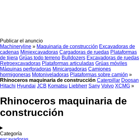
Publicar el anuncio
Machineryline
»
Maquinaria de construcción
Excavadoras de
cadenas
Miniexcavadoras
Cargadoras de ruedas
Plataformas
de tijera
Grúas todo terreno
Bulldozers
Excavadoras de ruedas
Retroexcavadoras
Plataformas articuladas
Grúas móviles
Máquinas perforadoras
Minicargadoras
Camiones
hormigoneras
Motoniveladoras
Plataformas sobre camión
»
Rhinoceros maquinaria de construcción
Caterpillar
Doosan
Hitachi
Hyundai
JCB
Komatsu
Liebherr
Sany
Volvo
XCMG
»
Rhinoceros maquinaria de
construcción
Categoría
excavadoras