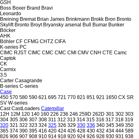
GSH
Boss
Boxer
Brand
Bravi
Leonardo
Breining
Bremat
Brian James
Brinkmann
Brokk
Bron
Bronto
Skylift
Bronto
Broyt
Bryansky arsenal
Bull
Bumar
Bunker
Böcker
AHK
Böhler
CF
CFMG
CHTZ
CIFA
K-series
PC
CIMC RJST
CIMC
CMC
CMC
CMI
CMV
CNH
CTE
Camc
Captok
CK
Carmix
3.5
Carter
Casagrande
B-series
C-series
Case
450
570
580
590
621
695
721
770
821
851
921
1650
CX
SR
SV
W-series
Cast
CastLoaders
Caterpillar
12H
12M
120
140
160
226
236
246
259D
262D
301
302
303
304
305
306
307
308
311
312
313
314
315
316
317
318
319
320
321
322
323
324
325
326
329
330
336
340
345
349
350
365
374
390
395
416
420
424
426
428
430
432
434
444
589
826
906
907
908
910
914
918
920
924
926
928
930
931
938