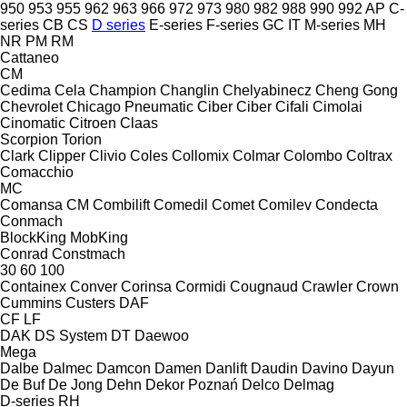
950
953
955
962
963
966
972
973
980
982
988
990
992
AP
C-
series
CB
CS
D series
E-series
F-series
GC
IT
M-series
MH
NR
PM
RM
Cattaneo
CM
Cedima
Cela
Champion
Changlin
Chelyabinecz
Cheng Gong
Chevrolet
Chicago Pneumatic
Ciber
Ciber
Cifali
Cimolai
Cinomatic
Citroen
Claas
Scorpion
Torion
Clark
Clipper
Clivio
Coles
Collomix
Colmar
Colombo
Coltrax
Comacchio
MC
Comansa CM
Combilift
Comedil
Comet
Comilev
Condecta
Conmach
BlockKing
MobKing
Conrad
Constmach
30
60
100
Containex
Conver
Corinsa
Cormidi
Cougnaud
Crawler
Crown
Cummins
Custers
DAF
CF
LF
DAK
DS System
DT
Daewoo
Mega
Dalbe
Dalmec
Damcon
Damen
Danlift
Daudin
Davino
Dayun
De Buf
De Jong
Dehn
Dekor Poznań
Delco
Delmag
D-series
RH