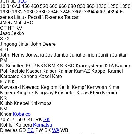
JCR
JD
JLG
10
340AJ
450
460
520
600
660
680
800
860
1230
1250
1350
1930
1932
2030
2630
2646
3246
3369
3394
4069
4394
E-
series
Liftlux
Pecolift
R-series
Toucan
JMG
JMbh
JPC
CT
HT
KV
Jaso
Jekko
SPX
Jingong
Jintai
John Deere
410
John Henry
Jonyang
Joy
Jumbo
Jungheinrich
Junjin
Junttan
PM
K. Schulten
KCP
KKS
KM
KS
KSD Kransysteme
KTA
Kacper-
Pol
Kaelble
Kaeser
Kaiser
Kalmar
KamAZ
Kappel
Karmel
Karpatec
Karrena
Kasei
Kato
KR
NK
Kawasaki
Kaweco
Kegiom
Kellfri
Kempf
Kenworth
Kima
Kimera
Kinglink
Kingway
Kinshofer
Klaas
Klein
Klemm
KR
Klubb
Knebel
Knikmops
KM
Knorr
Kobelco
7055
7150
CKE
RK
SK
Kohler
Kolberg
Komatsu
D series
GD
PC
PW
SK
WA
WB