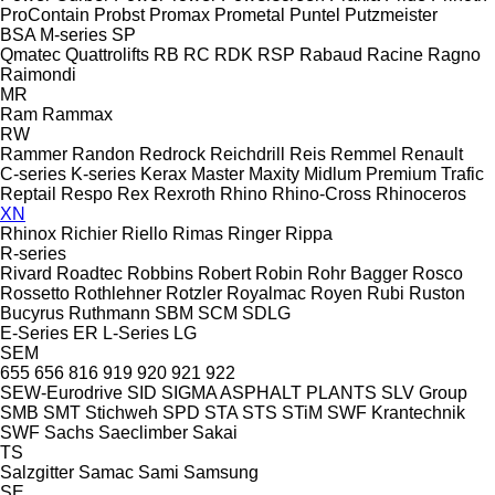
ProContain
Probst
Promax
Prometal
Puntel
Putzmeister
BSA
M-series
SP
Qmatec
Quattrolifts
RB
RC
RDK
RSP
Rabaud
Racine
Ragno
Raimondi
MR
Ram
Rammax
RW
Rammer
Randon
Redrock
Reichdrill
Reis
Remmel
Renault
C-series
K-series
Kerax
Master
Maxity
Midlum
Premium
Trafic
Reptail
Respo
Rex
Rexroth
Rhino
Rhino-Cross
Rhinoceros
XN
Rhinox
Richier
Riello
Rimas
Ringer
Rippa
R-series
Rivard
Roadtec
Robbins
Robert
Robin
Rohr Bagger
Rosco
Rossetto
Rothlehner
Rotzler
Royalmac
Royen
Rubi
Ruston
Bucyrus
Ruthmann
SBM
SCM
SDLG
E-Series
ER
L-Series
LG
SEM
655
656
816
919
920
921
922
SEW-Eurodrive
SID
SIGMA ASPHALT PLANTS
SLV Group
SMB
SMT Stichweh
SPD
STA
STS
STiM
SWF Krantechnik
SWF
Sachs
Saeclimber
Sakai
TS
Salzgitter
Samac
Sami
Samsung
SE