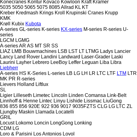
Konecranes
Kontur
Kovaco
Kowloon
Kraft
Kramer
5035
5050
5065
5075
8085
Allrad
KL
KT
Kreber
Kredmash
Krings
Kroll
Krupinski Cranes
Krupp
KMK
Krøll
Kubix
Kubota
A-series
GL-series
K-series
KX-series
M-series
R-series
U-
series
LGCM
LGMG
A-series
AR
AS
MT
SR
SS
LIAZ
LMB Bouwmachines
LSB
LST
LT
LTMG
Ladys
Lancier
Lancy
Land Rover
Landini
Landward
Laser-Grader
Laski
Laurini
Layher
Lebrero
LeeBoy
Leffer
Leguan
Liba
Libra
Liebherr
A-series
HS
K-Series
L-series
LB
LG
LH
LR
LTC
LTF
LTM
LTR
MK
PR
R-series
Lievers Holland
Liftlux
SL
Ligier
Lilleseth
Limetec
Lincoln
Linden Comansa
Link-Belt
Linnhoff & Henne
Lintec
Linyu
Lishide
Lissmac
LiuGong
836
855
856
920E
922
936
9017
9035FZTS
CLG
LG
LTC
ZL
Ljungby Maskin
Llamada
Locatelli
GRIL
Locust
Lokomo
Loncin
LongGong
Lonking
CDM
LG
Loro & Parisini
Los Antonios
Lovol