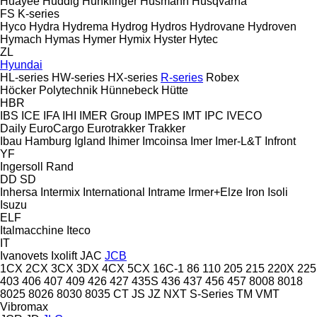
Huayee
Huddig
Hunklinger
Husmann
Husqvarna
FS
K-series
Hyco
Hydra
Hydrema
Hydrog
Hydros
Hydrovane
Hydroven
Hymach
Hymas
Hymer
Hymix
Hyster
Hytec
ZL
Hyundai
HL-series
HW-series
HX-series
R-series
Robex
Höcker Polytechnik
Hünnebeck
Hütte
HBR
IBS
ICE
IFA
IHI
IMER Group
IMPES
IMT
IPC
IVECO
Daily
EuroCargo
Eurotrakker
Trakker
Ibau Hamburg
Igland
Ihimer
Imcoinsa
Imer
Imer-L&T
Infront
YF
Ingersoll Rand
DD
SD
Inhersa
Intermix
International
Intrame
Irmer+Elze
Iron
Isoli
Isuzu
ELF
Italmacchine
Iteco
IT
Ivanovets
Ixolift
JAC
JCB
1CX
2CX
3CX
3DX
4CX
5CX
16C-1
86
110
205
215
220X
225
403
406
407
409
426
427
435S
436
437
456
457
8008
8018
8025
8026
8030
8035
CT
JS
JZ
NXT
S-Series
TM
VMT
Vibromax