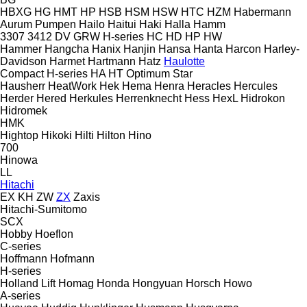
HBXG
HG
HMT
HP
HSB
HSM
HSW
HTC
HZM
Habermann
Aurum Pumpen
Hailo
Haitui
Haki
Halla
Hamm
3307
3412
DV
GRW
H-series
HC
HD
HP
HW
Hammer
Hangcha
Hanix
Hanjin
Hansa
Hanta
Harcon
Harley-
Davidson
Harmet
Hartmann
Hatz
Haulotte
Compact
H-series
HA
HT
Optimum
Star
Hausherr
HeatWork
Hek
Hema
Henra
Heracles
Hercules
Herder
Hered
Herkules
Herrenknecht
Hess
HexL
Hidrokon
Hidromek
HMK
Hightop
Hikoki
Hilti
Hilton
Hino
700
Hinowa
LL
Hitachi
EX
KH
ZW
ZX
Zaxis
Hitachi-Sumitomo
SCX
Hobby
Hoeflon
C-series
Hoffmann
Hofmann
H-series
Holland Lift
Homag
Honda
Hongyuan
Horsch
Howo
A-series