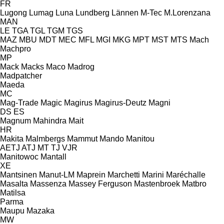
FR
Lugong
Lumag
Luna
Lundberg
Lännen
M-Tec
M.Lorenzana
MAN
LE
TGA
TGL
TGM
TGS
MAZ
MBU
MDT
MEC
MFL
MGI
MKG
MPT
MST
MTS
Mach
Machpro
MP
Mack
Macks
Maco
Madrog
Madpatcher
Maeda
MC
Mag-Trade
Magic
Magirus
Magirus-Deutz
Magni
DS
ES
Magnum
Mahindra
Mait
HR
Makita
Malmbergs
Mammut
Mando
Manitou
AETJ
ATJ
MT
TJ
VJR
Manitowoc
Mantall
XE
Mantsinen
Manut-LM
Maprein
Marchetti
Marini
Maréchalle
Masalta
Massenza
Massey Ferguson
Mastenbroek
Matbro
Matilsa
Parma
Maupu
Mazaka
MW