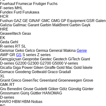
Fruehauf
Frumecar
Frutiger
Fuchs
F-series
MHL
Fundex
Furd
Furukawa
HCR
Fushun
GAZ
GE
GINAF
GMC
GMG
GP Equipment
GSR
Galen
Galizia
Gallmac
Garant
Garbin MakBrent
Garbin
Gayk
HRE
Geawelltech
Geax
EK
Geda
Gehl
R-series
RT
SL
Geismar
Geko
Gelco
Gemsa
General Makina
Genie
AWP
GR
GS
S series
Z series
Gençgüçsan
Geoprobe
Geotec
Geotech
GiTech
Giant
D-series
G2200
G2300
G2700
G5000
V-series
Gicalla
Giga Power
Giken
Giraffe
Gold Mac
Gold İskele
Gomaco
Goodeng
Gottwald
Graco
Gradall
XL
Granit
Greco
GreenTec
Greenland
Groenewegen
Grove
GMK
RT
Gru Benedini
Gruse
Guidetti
Göker
Gölz
Günstig
Günter
Grossmann
Güriş
Güttler
HANOMAG
D-series
HARO
HBM
HBM-Nobas
BG