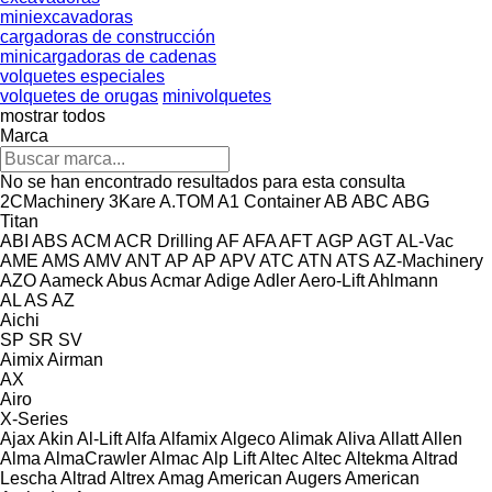
miniexcavadoras
cargadoras de construcción
minicargadoras de cadenas
volquetes especiales
volquetes de orugas
minivolquetes
mostrar todos
Marca
No se han encontrado resultados para esta consulta
2CMachinery
3Kare
A.TOM
A1 Container
AB
ABC
ABG
Titan
ABI
ABS
ACM
ACR Drilling
AF
AFA
AFT
AGP
AGT
AL-Vac
AME
AMS
AMV
ANT
AP
AP
APV
ATC
ATN
ATS
AZ-Machinery
AZO
Aameck
Abus
Acmar
Adige
Adler
Aero-Lift
Ahlmann
AL
AS
AZ
Aichi
SP
SR
SV
Aimix
Airman
AX
Airo
X-Series
Ajax
Akin
Al-Lift
Alfa
Alfamix
Algeco
Alimak
Aliva
Allatt
Allen
Alma
AlmaCrawler
Almac
Alp Lift
Altec
Altec
Altekma
Altrad
Lescha
Altrad
Altrex
Amag
American Augers
American