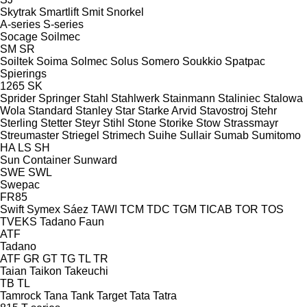
Skytrak
Smartlift
Smit
Snorkel
A-series
S-series
Socage
Soilmec
SM
SR
Soiltek
Soima
Solmec
Solus
Somero
Soukkio
Spatpac
Spierings
1265
SK
Sprider
Springer
Stahl
Stahlwerk
Stainmann
Staliniec
Stalowa
Wola
Standard
Stanley
Star
Starke Arvid
Stavostroj
Stehr
Sterling
Stetter
Steyr
Stihl
Stone
Storike
Stow
Strassmayr
Streumaster
Striegel
Strimech
Suihe
Sullair
Sumab
Sumitomo
HA
LS
SH
Sun Container
Sunward
SWE
SWL
Swepac
FR85
Swift
Symex
Sáez
TAWI
TCM
TDC
TGM
TICAB
TOR
TOS
TVEKS
Tadano Faun
ATF
Tadano
ATF
GR
GT
TG
TL
TR
Taian
Taikon
Takeuchi
TB
TL
Tamrock
Tana
Tank
Target
Tata
Tatra