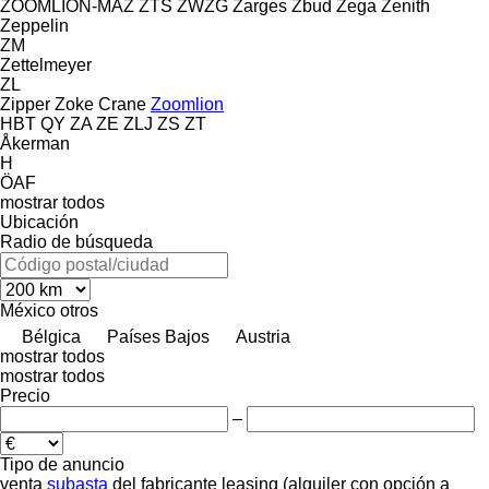
ZOOMLION-MAZ
ZTS
ZWZG
Zarges
Zbud
Zega
Zenith
Zeppelin
ZM
Zettelmeyer
ZL
Zipper
Zoke Crane
Zoomlion
HBT
QY
ZA
ZE
ZLJ
ZS
ZT
Åkerman
H
ÖAF
mostrar todos
Ubicación
Radio de búsqueda
México
otros
Bélgica
Países Bajos
Austria
mostrar todos
mostrar todos
Precio
–
Tipo de anuncio
venta
subasta
del fabricante
leasing (alquiler con opción a