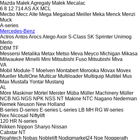
Mazda
Małek Agregaty
Małek
Mecalac
6
8
12
714
AS
AX
MCL
Mecbo
Mecc Alte
Mega
Megaload
Meiller
Meka
Menck
Menzi
Muck
A-series
Mercedes-Benz
Actros
Antos
Arocs
Atego
Axor
S-Class
SK
Sprinter
Unimog
Merlo
DBM
TF
Messersi
Metalika
Metax
Metso
Meva
Meyco
Michigan
Mikasa
Milwaukee
Minelli
Mini
Mitsubishi Fuso
Mitsubishi
Miva
VA
Mobil
Module-T
Moelven
Montabert
Morooka
Movax
Movex
Mueller
MultiOne
Multicar
Multiloader
Multiquip
Multitel
Mus
Max
Mustafa Yontar
Mustang
AL
Möre Maskiner
Mörtel Meister
Müba
Müller Machinery
Müller
NCB
NG
NGS
NPK
NSS
NT Makine
NTC
Nagano
Nederman
Nemek
Neuson
New Holland
B-series
D-series
E-series
L-series
LB
MH
RG
W-series
Nex
Nicosail
Niftylift
120
HR
N-series
Nikken
Nippon Sharyo
Nissan
Cabstar
NT
Noahtech
Nobas
Noblelift
Nodigmarket24
Noe
Noggerath