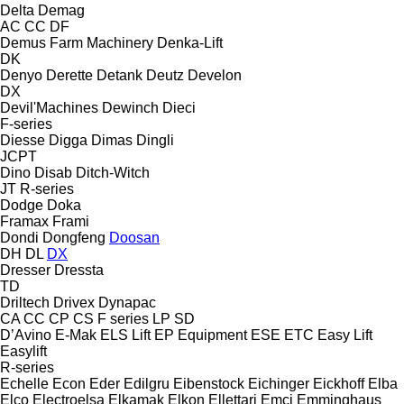
Delta
Demag
AC
CC
DF
Demus Farm Machinery
Denka-Lift
DK
Denyo
Derette
Detank
Deutz
Develon
DX
Devil'Machines
Dewinch
Dieci
F-series
Diesse
Digga
Dimas
Dingli
JCPT
Dino
Disab
Ditch-Witch
JT
R-series
Dodge
Doka
Framax
Frami
Dondi
Dongfeng
Doosan
DH
DL
DX
Dresser
Dressta
TD
Driltech
Drivex
Dynapac
CA
CC
CP
CS
F series
LP
SD
D’Avino
E-Mak
ELS Lift
EP Equipment
ESE
ETC
Easy Lift
Easylift
R-series
Echelle
Econ
Eder
Edilgru
Eibenstock
Eichinger
Eickhoff
Elba
Elco
Electroelsa
Elkamak
Elkon
Ellettari
Emci
Emminghaus