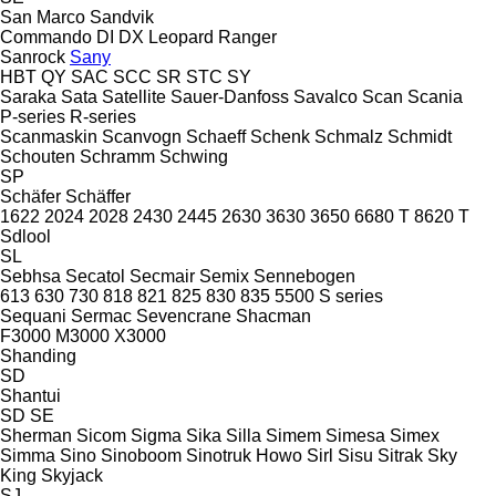
San Marco
Sandvik
Commando
DI
DX
Leopard
Ranger
Sanrock
Sany
HBT
QY
SAC
SCC
SR
STC
SY
Saraka
Sata
Satellite
Sauer-Danfoss
Savalco
Scan
Scania
P-series
R-series
Scanmaskin
Scanvogn
Schaeff
Schenk
Schmalz
Schmidt
Schouten
Schramm
Schwing
SP
Schäfer
Schäffer
1622
2024
2028
2430
2445
2630
3630
3650
6680 T
8620 T
Sdlool
SL
Sebhsa
Secatol
Secmair
Semix
Sennebogen
613
630
730
818
821
825
830
835
5500
S series
Sequani
Sermac
Sevencrane
Shacman
F3000
M3000
X3000
Shanding
SD
Shantui
SD
SE
Sherman
Sicom
Sigma
Sika
Silla
Simem
Simesa
Simex
Simma
Sino
Sinoboom
Sinotruk Howo
Sirl
Sisu
Sitrak
Sky
King
Skyjack
SJ