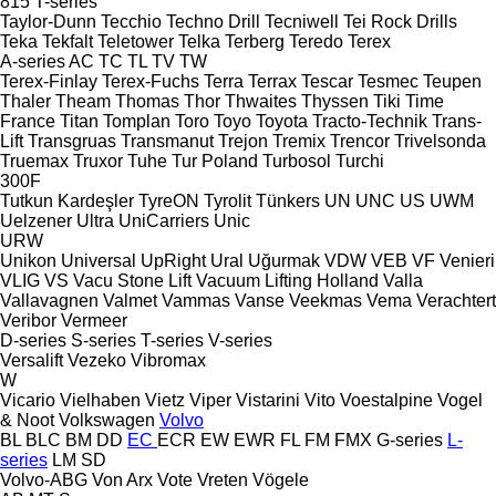
815
T-series
Taylor-Dunn
Tecchio
Techno Drill
Tecniwell
Tei Rock Drills
Teka
Tekfalt
Teletower
Telka
Terberg
Teredo
Terex
A-series
AC
TC
TL
TV
TW
Terex-Finlay
Terex-Fuchs
Terra
Terrax
Tescar
Tesmec
Teupen
Thaler
Theam
Thomas
Thor
Thwaites
Thyssen
Tiki
Time
France
Titan
Tomplan
Toro
Toyo
Toyota
Tracto-Technik
Trans-
Lift
Transgruas
Transmanut
Trejon
Tremix
Trencor
Trivelsonda
Truemax
Truxor
Tuhe
Tur Poland
Turbosol
Turchi
300F
Tutkun Kardeşler
TyreON
Tyrolit
Tünkers
UN
UNC
US
UWM
Uelzener
Ultra
UniCarriers
Unic
URW
Unikon
Universal
UpRight
Ural
Uğurmak
VDW
VEB
VF Venieri
VLIG
VS
Vacu Stone Lift
Vacuum Lifting Holland
Valla
Vallavagnen
Valmet
Vammas
Vanse
Veekmas
Vema
Verachtert
Veribor
Vermeer
D-series
S-series
T-series
V-series
Versalift
Vezeko
Vibromax
W
Vicario
Vielhaben
Vietz
Viper
Vistarini
Vito
Voestalpine
Vogel
& Noot
Volkswagen
Volvo
BL
BLC
BM
DD
EC
ECR
EW
EWR
FL
FM
FMX
G-series
L-
series
LM
SD
Volvo-ABG
Von Arx
Vote
Vreten
Vögele