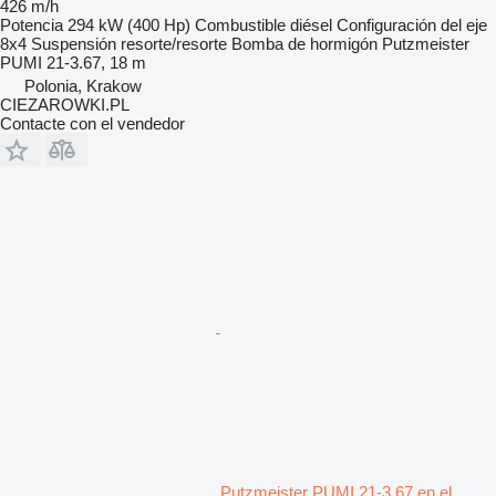
426 m/h
Potencia
294 kW (400 Hp)
Combustible
diésel
Configuración del eje
8x4
Suspensión
resorte/resorte
Bomba de hormigón
Putzmeister
PUMI 21-3.67, 18 m
Polonia, Krakow
CIEZAROWKI.PL
Contacte con el vendedor
Putzmeister PUMI 21-3.67 en el