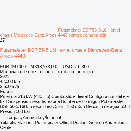
Putzmeister BSF 56-5.16H en el
chasis Mercedes-Benz Arocs 4443 bomba de hormigón
27
Putzmeister BSF 56-5.16H en el chasis Mercedes-Benz
Arocs 4443
EUR 450,000
≈ MX$8,978,000
≈ USD 516,800
Maquinaria de construcción - bomba de hormigón
2021
42,000 km
3,500 m/h
Euro 6
Potencia
316 kW (430 Hp)
Combustible
diésel
Configuración del eje
8x4
Suspensión
resorte/resorte
Bomba de hormigón
Putzmeister
BSF 56-5.16H, 5 secciones, 56 m, 160 m3/h
Depósito de agua
550 l
Presión
500 bar
Turquía, Arnavutköy/İstanbul
Yukselis Makine - Putzmeister Offical Dealer - Service And Sales
Center