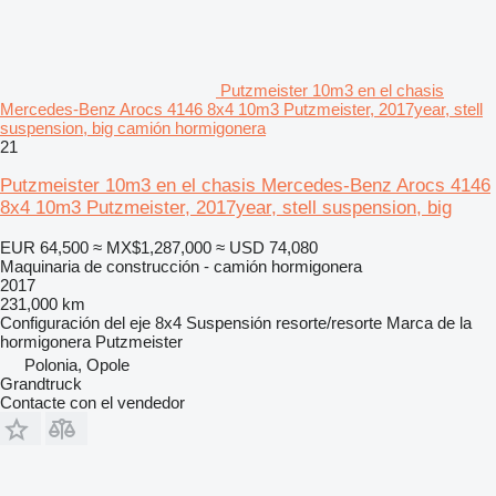
Putzmeister 10m3 en el chasis
Mercedes-Benz Arocs 4146 8x4 10m3 Putzmeister, 2017year, stell
suspension, big camión hormigonera
21
Putzmeister 10m3 en el chasis Mercedes-Benz Arocs 4146
8x4 10m3 Putzmeister, 2017year, stell suspension, big
EUR 64,500
≈ MX$1,287,000
≈ USD 74,080
Maquinaria de construcción - camión hormigonera
2017
231,000 km
Configuración del eje
8x4
Suspensión
resorte/resorte
Marca de la
hormigonera
Putzmeister
Polonia, Opole
Grandtruck
Contacte con el vendedor